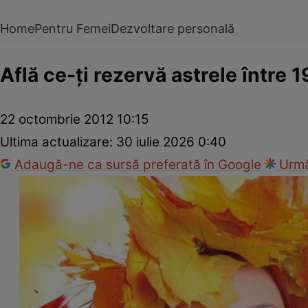
Home
Pentru Femei
Dezvoltare personală
Află ce-ţi rezervă astrele între 
22 octombrie 2012 10:15
Ultima actualizare:
30 iulie 2026 0:40
Adaugă-ne ca sursă preferată în Google
Urmă