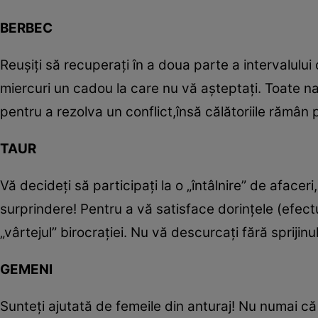
BERBEC
Reuşiţi să recuperaţi în a doua parte a intervalului 
miercuri un cadou la care nu vă aşteptaţi. Toate nat
pentru a rezolva un conflict,însă călătoriile rămân 
TAUR
Vă decideţi să participaţi la o „întâlnire” de aface
surprindere! Pentru a vă satisface dorinţele (efectu
„vârtejul” birocraţiei. Nu vă descurcaţi fără sprijinul 
GEMENI
Sunteţi ajutată de femeile din anturaj! Nu numai c