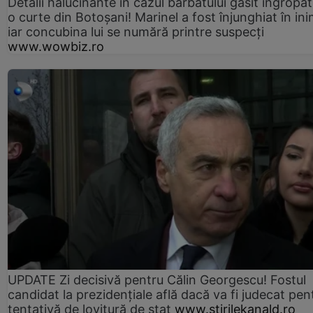
Detalii halucinante în cazul bărbatului găsit îngropat
o curte din Botoșani! Marinel a fost înjunghiat în ini
iar concubina lui se numără printre suspecți
www.wowbiz.ro
UPDATE Zi decisivă pentru Călin Georgescu! Fostul
candidat la prezidențiale află dacă va fi judecat pen
tentativă de lovitură de stat
www.stirilekanald.ro