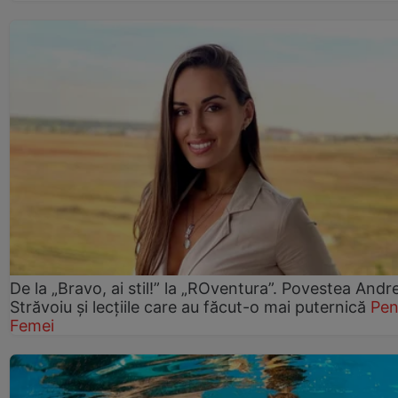
De la „Bravo, ai stil!” la „ROventura”. Povestea Andr
Străvoiu și lecțiile care au făcut-o mai puternică
Pen
Femei