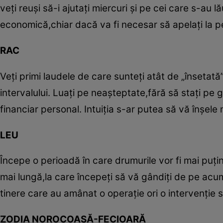
veţi reuşi să-i ajutaţi miercuri şi pe cei care s-au
economică,chiar dacă va fi necesar să apelaţi la pe
RAC
Veţi primi laudele de care sunteţi atât de „însetată”
intervalului. Luaţi pe neaşteptate,fără să staţi pe 
financiar personal. Intuiţia s-ar putea să vă înşele m
LEU
Începe o perioadă în care drumurile vor fi mai puţi
mai lungă,la care începeţi să vă gândiţi de pe ac
tinere care au amânat o operaţie ori o intervenţie
ZODIA NOROCOASĂ-FECIOARĂ