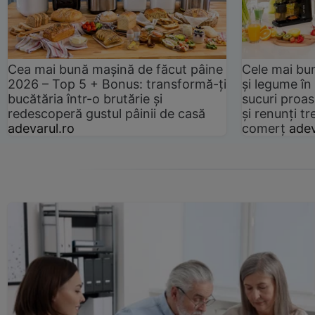
Cea mai bună mașină de făcut pâine
Cele mai bu
2026 – Top 5 + Bonus: transformă-ți
și legume în
bucătăria într-o brutărie și
sucuri proas
redescoperă gustul pâinii de casă
și renunți tr
adevarul.ro
comerț
adev