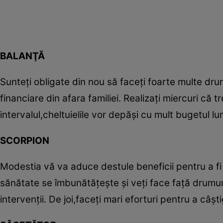
BALANŢĂ
Sunteţi obligate din nou să faceţi foarte multe dru
financiare din afara familiei. Realizaţi miercuri că t
intervalul,cheltuielile vor depăşi cu mult bugetul 
SCORPION
Modestia vă va aduce destule beneficii pentru a fi î
sănătate se îmbunătăţeşte şi veţi face faţă drumuril
intervenţii. De joi,faceţi mari eforturi pentru a câşt