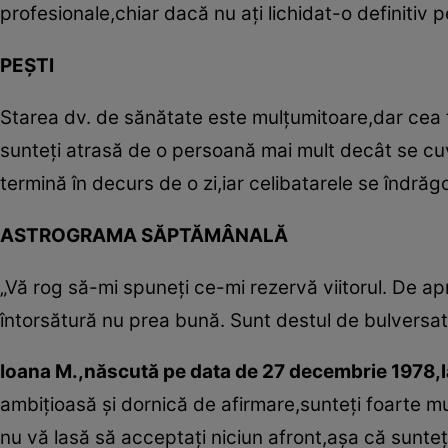
profesionale,chiar dacă nu aţi lichidat-o definitiv 
PEŞTI
Starea dv. de sănătate este mulţumitoare,dar cea f
sunteţi atrasă de o persoană mai mult decât se cuv
termină în decurs de o zi,iar celibatarele se îndră
ASTROGRAMA SĂPTĂMÂNALĂ
„Vă rog să-mi spuneţi ce-mi rezervă viitorul. De ap
întorsătură nu prea bună. Sunt destul de bulversa
Ioana M.,născută pe data de 27 decembrie 1978,l
ambiţioasă şi dornică de afirmare,sunteţi foarte mu
nu vă lasă să acceptaţi niciun afront,aşa că sunteţ