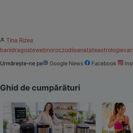
Tina Rizea
bani
dragoste
web
noroc
zodii
sanatate
astrologie
var
Urmărește-ne pe
Google News
Facebook
In
Ghid de cumpărături