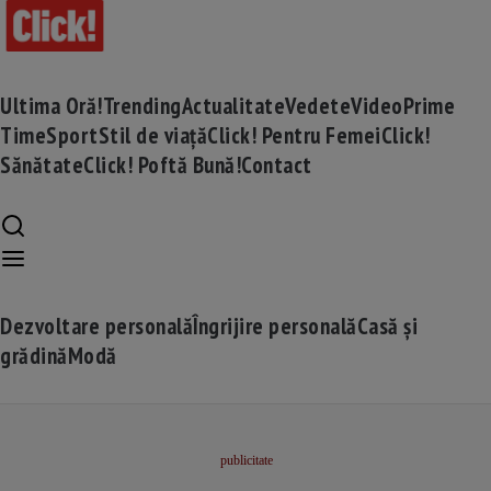
Ultima Oră!
Trending
Actualitate
Vedete
Video
Prime
Time
Sport
Stil de viață
Click! Pentru Femei
Click!
Sănătate
Click! Poftă Bună!
Contact
Dezvoltare personală
Îngrijire personală
Casă și
grădină
Modă