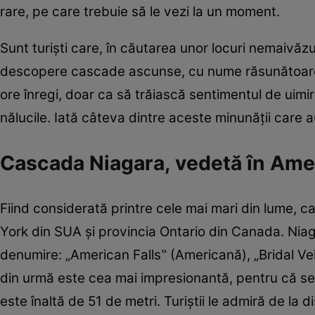
rare, pe care trebuie să le vezi la un moment.
Sunt turişti care, în căutarea unor locuri nemaivăz
descopere cascade ascunse, cu nume răsunătoare în
ore înregi, doar ca să trăiască sentimentul de uim
nălucile. Iată câteva dintre aceste minunăţii care au 
Cascada Niagara, vedetă în Ame
Fiind considerată printre cele mai mari din lume, 
York din SUA şi provincia Ontario din Canada. Niag
denumire: „American Falls‟ (Americană), „Bridal Veil
din urmă este cea mai impresionantă, pentru că se 
este înaltă de 51 de metri. Turiştii le admiră de l