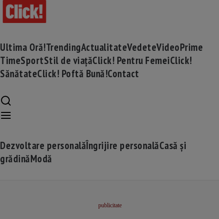
Ultima Oră!
Trending
Actualitate
Vedete
Video
Prime
Time
Sport
Stil de viață
Click! Pentru Femei
Click!
Sănătate
Click! Poftă Bună!
Contact
Dezvoltare personală
Îngrijire personală
Casă și
grădină
Modă