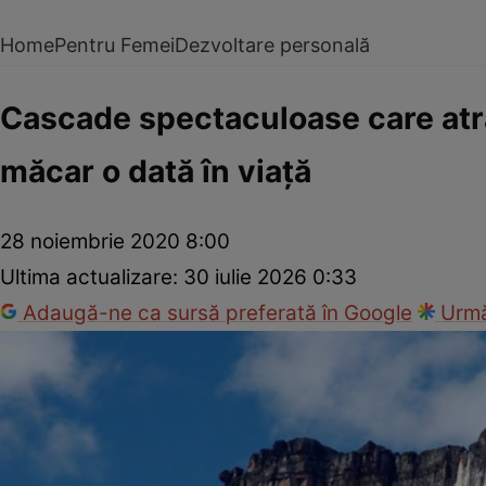
Home
Pentru Femei
Dezvoltare personală
Cascade spectaculoase care atrag
măcar o dată în viaţă
28 noiembrie 2020 8:00
Ultima actualizare:
30 iulie 2026 0:33
Adaugă-ne ca sursă preferată în Google
Urmă