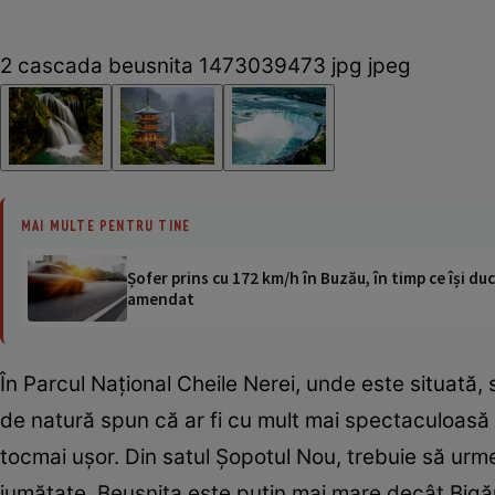
2 cascada beusnita 1473039473 jpg jpeg
MAI MULTE PENTRU TINE
Șofer prins cu 172 km/h în Buzău, în timp ce își duc
amendat
În Parcul Naţional Cheile Nerei, unde este situată,
de natură spun că ar fi cu mult mai spectaculoas
tocmai uşor. Din satul Şopotul Nou, trebuie să urm
jumătate. Beuşniţa este puţin mai mare decât Bigăr