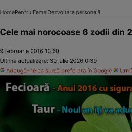
Home
Pentru Femei
Dezvoltare personală
Cele mai norocoase 6 zodii din 
9 februarie 2016 13:50
Ultima actualizare:
30 iulie 2026 0:39
Adaugă-ne ca sursă preferată în Google
Urmă