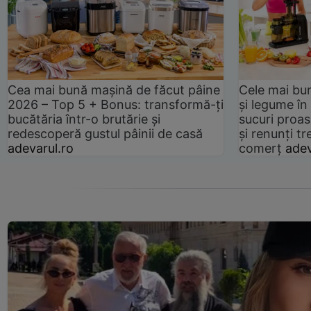
Cea mai bună mașină de făcut pâine
Cele mai bu
2026 – Top 5 + Bonus: transformă-ți
și legume în
bucătăria într-o brutărie și
sucuri proas
redescoperă gustul pâinii de casă
și renunți tr
adevarul.ro
comerț
adev