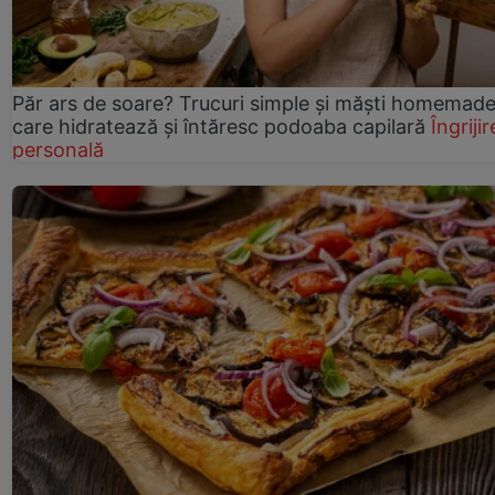
Păr ars de soare? Trucuri simple și măști homemad
care hidratează și întăresc podoaba capilară
Îngrijir
personală