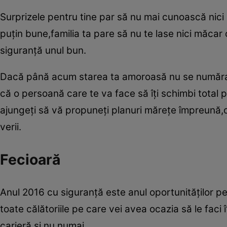
Surprizele pentru tine par să nu mai cunoască nici 
puţin bune,familia ta pare să nu te lase nici măcar 
siguranţă unul bun.
Dacă până acum starea ta amoroasă nu se număra p
că o persoană care te va face să îţi schimbi total pă
ajungeţi să vă propuneţi planuri măreţe împreună,o m
verii.
Fecioară
Anul 2016 cu siguranţă este anul oportunităţilor pent
toate călătoriile pe care vei avea ocazia să le faci
carieră,şi nu numai.