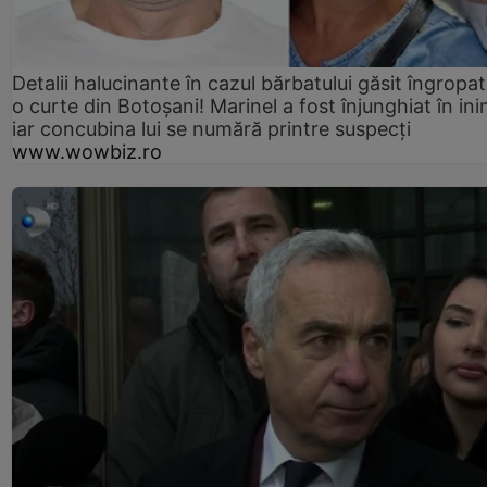
Detalii halucinante în cazul bărbatului găsit îngropat
o curte din Botoșani! Marinel a fost înjunghiat în ini
iar concubina lui se numără printre suspecți
www.wowbiz.ro