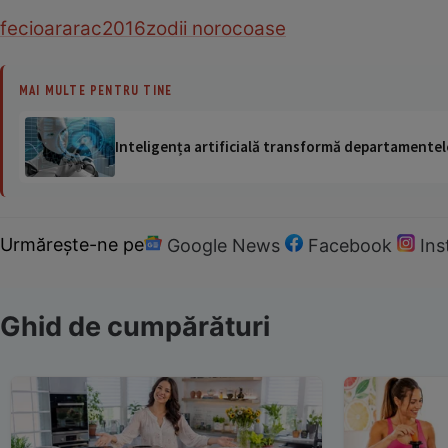
fecioara
rac
2016
zodii norocoase
MAI MULTE PENTRU TINE
Inteligența artificială transformă departamentele
Urmărește-ne pe
Google News
Facebook
In
Ghid de cumpărături