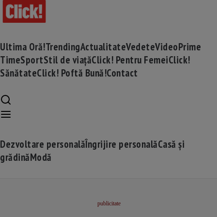
Ultima Oră!
Trending
Actualitate
Vedete
Video
Prime
Time
Sport
Stil de viață
Click! Pentru Femei
Click!
Sănătate
Click! Poftă Bună!
Contact
Dezvoltare personală
Îngrijire personală
Casă și
grădină
Modă