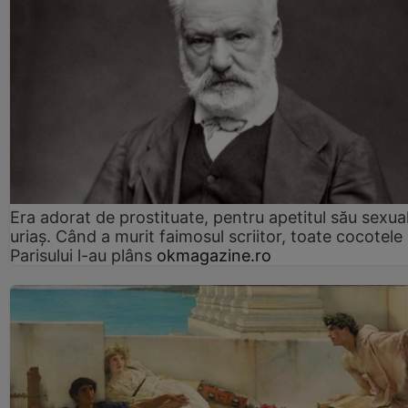
Era adorat de prostituate, pentru apetitul său sexua
uriaș. Când a murit faimosul scriitor, toate cocotele
Parisului l-au plâns
okmagazine.ro