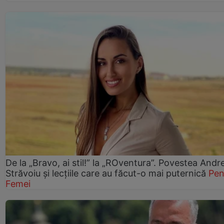
De la „Bravo, ai stil!” la „ROventura”. Povestea Andr
Străvoiu și lecțiile care au făcut-o mai puternică
Pen
Femei