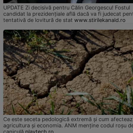
UPDATE Zi decisivă pentru Călin Georgescu! Fostul
candidat la prezidențiale află dacă va fi judecat pen
tentativă de lovitură de stat
www.stirilekanald.ro
Ce este seceta pedologică extremă și cum afectea
agricultura și economia. ANM menține codul roșu d
caniculă
playtech.ro