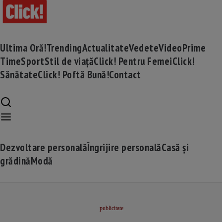
Ultima Oră!
Trending
Actualitate
Vedete
Video
Prime
Time
Sport
Stil de viață
Click! Pentru Femei
Click!
Sănătate
Click! Poftă Bună!
Contact
Dezvoltare personală
Îngrijire personală
Casă și
grădină
Modă