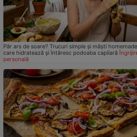
Păr ars de soare? Trucuri simple și măști homemad
care hidratează și întăresc podoaba capilară
Îngrijir
personală