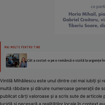
MAI MULTE PENTRU TINE
Cât a costat-o pe o româncă o vizită la urgențe în
Vintilă Mihăilescu este unul dintre cei mai iubiţi şi 
multă răbdare şi dăruire numeroase generaţii de so
publicat cărţi valoroase şi a scris sute de articole
lucidă şi necesară a realităţilor locale în context e