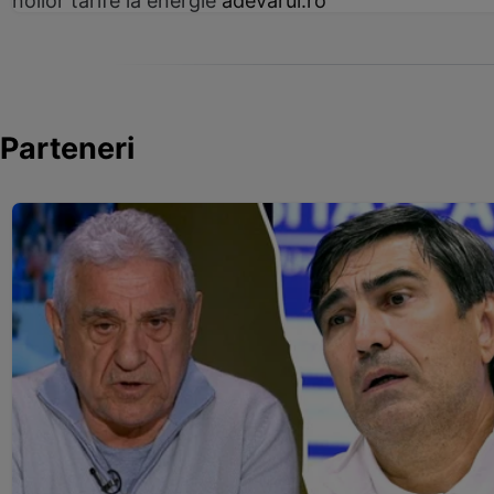
noilor tarife la energie
adevarul.ro
Parteneri