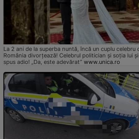
La 2 ani de la superba nuntă, încă un cuplu celebru 
România divorțează! Celebrul politician și soția lui ș
spus adio! „Da, este adevărat”
www.unica.ro