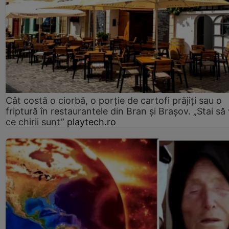
Cât costă o ciorbă, o porţie de cartofi prăjiţi sau o
friptură în restaurantele din Bran şi Braşov. „Stai să
ce chirii sunt”
playtech.ro