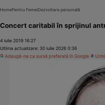
Home
Pentru Femei
Dezvoltare personală
Concert caritabil în sprijinul an
4 iulie 2019 16:27
Ultima actualizare:
30 iulie 2026 0:36
Adaugă-ne ca sursă preferată în Google
Urmă