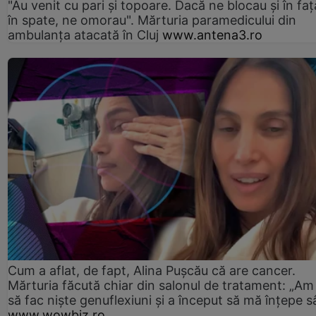
"Au venit cu pari și topoare. Dacă ne blocau şi în faţă
în spate, ne omorau". Mărturia paramedicului din
ambulanţa atacată în Cluj
www.antena3.ro
Cum a aflat, de fapt, Alina Pușcău că are cancer.
Mărturia făcută chiar din salonul de tratament: „Am
să fac niște genuflexiuni și a început să mă înțepe s
www.wowbiz.ro