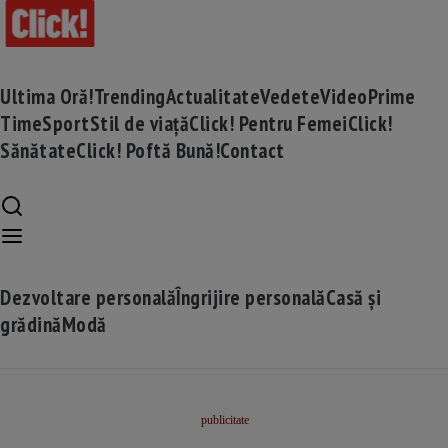
Ultima Oră!
Trending
Actualitate
Vedete
Video
Prime
Time
Sport
Stil de viață
Click! Pentru Femei
Click!
Sănătate
Click! Poftă Bună!
Contact
Dezvoltare personală
Îngrijire personală
Casă și
grădină
Modă