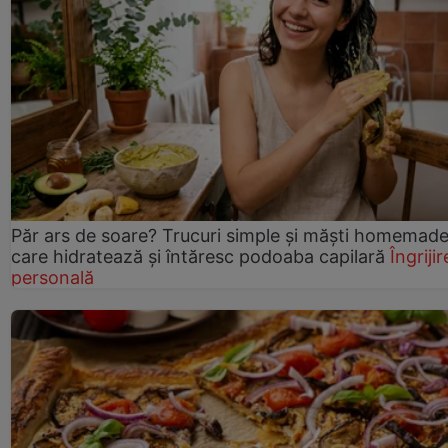
Păr ars de soare? Trucuri simple și măști homemad
care hidratează și întăresc podoaba capilară
Îngrijir
personală