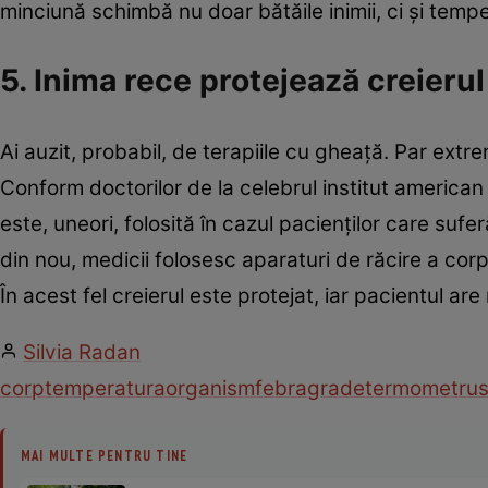
minciună schimbă nu doar bătăile inimii, ci şi tempe
5. Inima rece protejează creierul
Ai auzit, probabil, de terapiile cu gheaţă. Par extr
Conform doctorilor de la celebrul institut americ
este, uneori, folosită în cazul pacienţilor care suf
din nou, medicii folosesc aparaturi de răcire a co
În acest fel creierul este protejat, iar pacientul a
Silvia Radan
corp
temperatura
organism
febra
grade
termometru
s
MAI MULTE PENTRU TINE