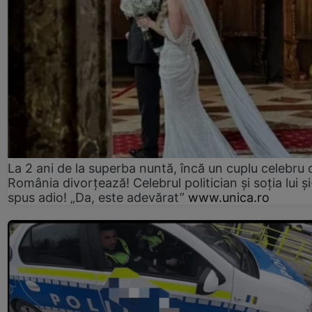
La 2 ani de la superba nuntă, încă un cuplu celebru 
România divorțează! Celebrul politician și soția lui ș
spus adio! „Da, este adevărat”
www.unica.ro