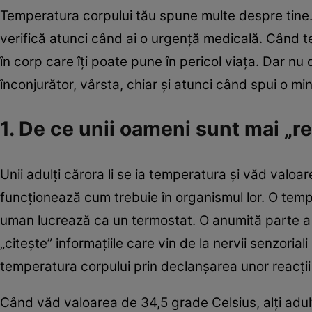
Temperatura corpului tău spune multe despre tine. 
verifică atunci când ai o urgenţă medicală. Când tem
în corp care îţi poate pune în pericol viaţa. Dar nu
înconjurător, vârsta, chiar şi atunci când spui o m
1. De ce unii oameni sunt mai „re
Unii adulţi cărora li se ia temperatura şi văd val
funcţionează cum trebuie în organismul lor. O temp
uman lucrează ca un termostat. O anumită parte a 
„citeşte” informaţiile care vin de la nervii senzoriali
temperatura corpului prin declanşarea unor reacţii
Când văd valoarea de 34,5 grade Celsius, alţi adulţi