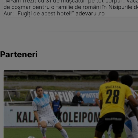
„M-am trezit cu 31 de mușcături pe tot corpul”. Vac
de coșmar pentru o familie de români în Nisipurile d
Aur: „Fugiți de acest hotel!”
adevarul.ro
Parteneri