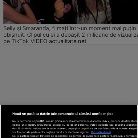
Selly și Smaranda, filmați într-un moment mai puțin
obișnuit. Clipul cu ei a depășit 2 milioane de vizualiz
pe TikTok VIDEO
actualitate.net
Nouă ne pasă ca datele tale personale să rămână confidențiale
Noi și partenerii noștri
606
stocăm și/sau accesăm informații pe dispozitivul dvs., precum identificatorii
cookie unici pentru prelucrarea datelor cu caracter personal. Puteți accepta sau gestiona alegerile
dvs. făcând clic mai jos sau în orice moment, pe pagina cu politica de confidențialitate. Aceste alegeri
vor fi raportate partenerilor noștri și nu vă vor afecta navigarea.
Mai multe detalii
Noi si partenerii nostri (retelele de socializare si agentiile de publicitate partenere, precum si furnizorii