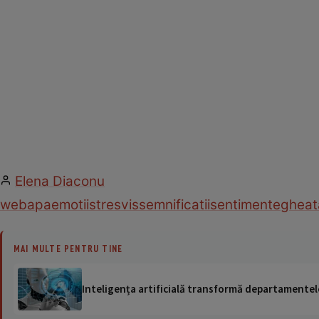
Elena Diaconu
web
apa
emotii
stres
vis
semnificatii
sentimente
gheat
MAI MULTE PENTRU TINE
Inteligența artificială transformă departamentele