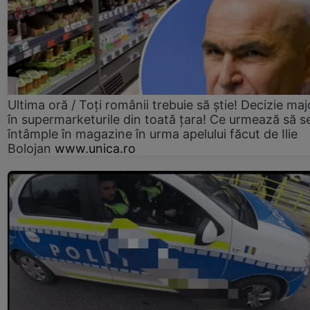
Ultima oră / Toți românii trebuie să știe! Decizie maj
în supermarketurile din toată țara! Ce urmează să s
întâmple în magazine în urma apelului făcut de Ilie
Bolojan
www.unica.ro