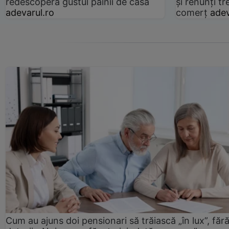
redescoperă gustul pâinii de casă
și renunți tr
adevarul.ro
comerț
adev
Cum au ajuns doi pensionari să trăiască „în lux”, făr