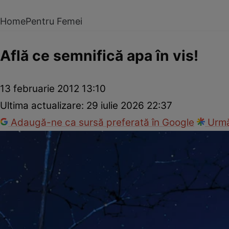
Home
Pentru Femei
Află ce semnifică apa în vis!
13 februarie 2012 13:10
Ultima actualizare:
29 iulie 2026 22:37
Adaugă-ne ca sursă preferată în Google
Urmă