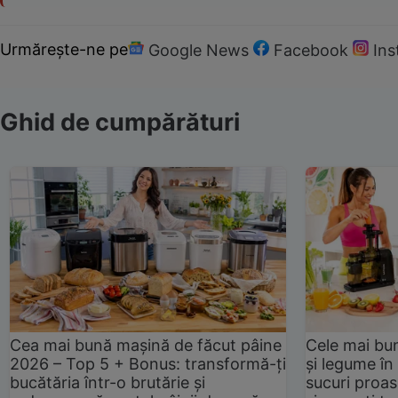
Urmărește-ne pe
Google News
Facebook
In
Ghid de cumpărături
Cea mai bună mașină de făcut pâine
Cele mai bu
2026 – Top 5 + Bonus: transformă-ți
și legume în
bucătăria într-o brutărie și
sucuri proas