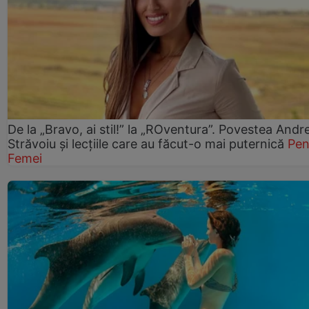
De la „Bravo, ai stil!” la „ROventura”. Povestea Andr
Străvoiu și lecțiile care au făcut-o mai puternică
Pen
Femei