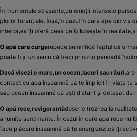
În momentele stresante,cu emoţii intense,o persoan
ploilor torenţiale. Însă,în cazul în care apa din vis d
interior,ea îţi oferă ceea ce îţi lipseşte în realita
O apă care curge
repede semnifică faptul că urmea
poate fi şi un semn că treci printr-o perioadă încăr
Dacă visezi o mare,un ocean,lacuri sau râuri
,are 
contact cu apa înseamnă că te implicit în viaţa ta 
sau ocean înseamnă că eşti distant şi detaşat de rel
O apă rece,revigorantă
descrie trezirea la realita
anumite sentimente. În cazul în care apa rece nu îţ
face plăcere înseamnă că te energizezi,că îţi activ