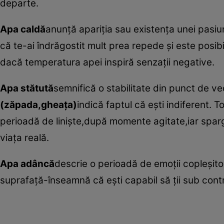
departe.
Apa caldă
anunţă apariţia sau existenţa unei pasi
că te-ai îndrăgostit mult prea repede şi este posib
dacă temperatura apei inspiră senzaţii negative.
Apa stătută
semnifică o stabilitate din punct de v
(zăpada,gheaţa)
indică faptul că eşti indiferent.
perioadă de linişte,după momente agitate,iar sparge
viaţa reală.
Apa adâncă
descrie o perioadă de emoţii copleşito
suprafaţă-înseamnă că eşti capabil să ţii sub contr