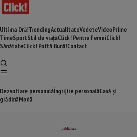
Ultima Oră!
Trending
Actualitate
Vedete
Video
Prime
Time
Sport
Stil de viață
Click! Pentru Femei
Click!
Sănătate
Click! Poftă Bună!
Contact
Dezvoltare personală
Îngrijire personală
Casă și
grădină
Modă