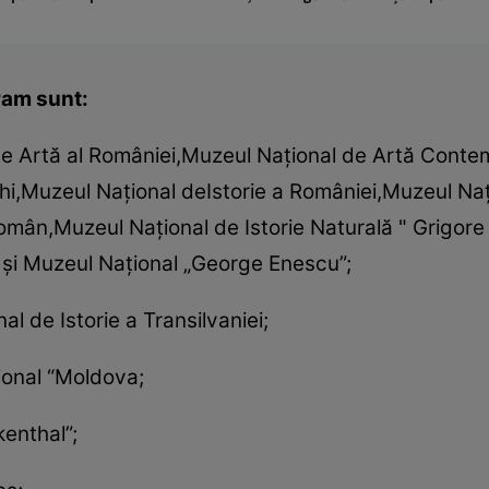
ram sunt:
 de Artă al României,Muzeul Naţional de Artă Cont
echi,Muzeul Naţional deIstorie a României,Muzeul Naţi
omân,Muzeul Naţional de Istorie Naturală " Grigore
 " şi Muzeul Naţional „George Enescu”;
l de Istorie a Transilvaniei;
ional “Moldova;
kenthal”;