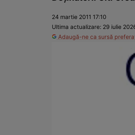
Dezvoltare personală
Îngrijire personală
Casă și grădină
24 martie 2011 17:10
Ultima actualizare:
29 iulie 202
Adaugă-ne ca sursă preferat