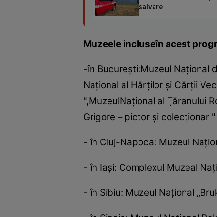
salvare
Muzeele incluseîn acest prog
-în Bucureşti:Muzeul Naţional
Naţional al Hărţilor şi Cărţii V
",MuzeulNaţional al Ţăranului R
Grigore – pictor şi colecţionar
- în Cluj-Napoca: Muzeul Naţiona
- în Iaşi: Complexul Muzeal Naţ
- în Sibiu: Muzeul Naţional „Bru