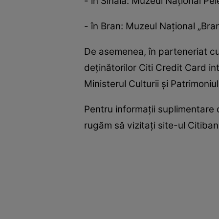
- în Sinaia: Muzeul Naţional Pel
- în Bran: Muzeul Naţional „Bran
De asemenea, în parteneriat c
deţinătorilor Citi Credit Card int
Ministerul Culturii şi Patrimoniul
Pentru informaţii suplimentare de
rugăm să vizitaţi site-ul Citib