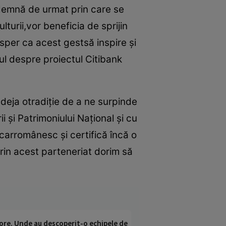
vădemnă de urmat prin care se
turii,vor beneficia de sprijin
 sper ca acest gestsă inspire şi
trul despre proiectul Citibank
deja otradiţie de a ne surpinde
i şi Patrimoniului Naţional şi cu
arromânesc şi certifică încă o
prin acest parteneriat dorim să
ci ore. Unde au descoperit-o echipele de