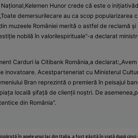
lui Naţional,Kelemen Hunor crede că este o iniţiati
„Toate demersurilecare au ca scop popularizarea cul
e din muzeele României merită o astfel de reclamă şi
estiţie nobilă în valorilespirituale”-a declarat minis
ent Carduri la Citibank România,a declarat:„Avem 
te inovatoare. Acestparteneriat cu Ministerul Culturi
niului Bran reprezintă o premieră în peisajul banc
piaţa locală şifaţă de clienţii noştri. De asemenea,
tentice din România”.
ispărută în apele unui lac din Italia, a fost găsită în viață după cin