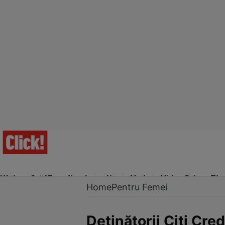
Ultima Oră!
Trending
Actualitate
Vedete
Video
Prime Ti
Home
Pentru Femei
Deţinătorii Citi Cre