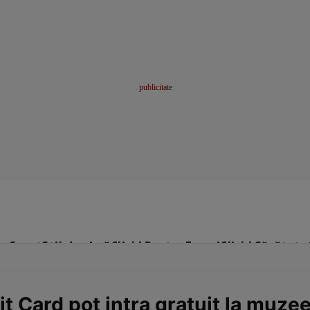
me
Sport
Stil de viață
Click! Pentru Femei
Click! Sănătate
dit Card pot intra gratuit la muze