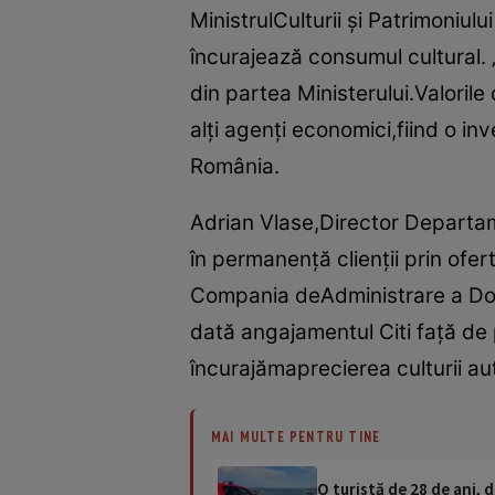
MinistrulCulturii şi Patrimoniu
încurajează consumul cultural. 
din partea Ministerului.Valoril
alţi agenţi economici,fiind o inv
România.
Adrian Vlase,Director Departam
în permanenţă clienţii prin ofer
Compania deAdministrare a Dome
dată angajamentul Citi faţă de 
încurajămaprecierea culturii au
MAI MULTE PENTRU TINE
O turistă de 28 de ani, d