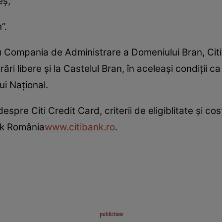
eş;
”.
u Compania de Administrare a Domeniului Bran, Cit
rări libere şi la Castelul Bran, în aceleaşi condiţii c
ui Naţional.
spre Citi Credit Card, criterii de eligiblitate şi cost
ank România
www.citibank.ro
.