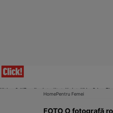
Ultima Oră!
Trending
Actualitate
Vedete
Video
Prime Ti
Home
Pentru Femei
FOTO O fotografă ro