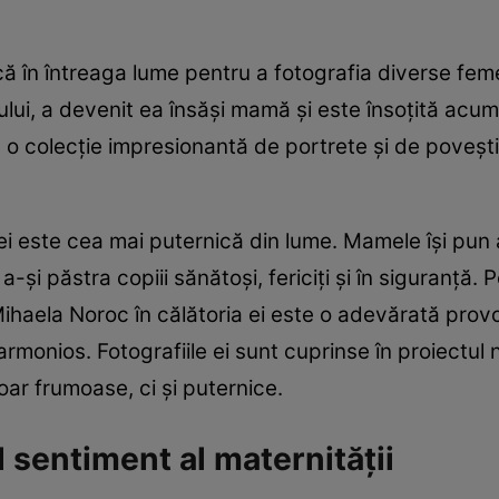
ă în întreaga lume pentru a fotografia diverse femei
ului, a devenit ea însăşi mamă şi este însoţită acum 
e o colecţie impresionantă de portrete şi de poveşti
ei este cea mai puternică din lume. Mamele îşi pun
 a-şi păstra copiii sănătoşi, fericiţi şi în siguranţă.
haela Noroc în călătoria ei este o adevărată provo
monios. Fotografiile ei sunt cuprinse în proiectul n
ar frumoase, ci şi puternice.
 sentiment al maternităţii