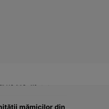
Click! Poftă Bună!
Contact
tăţii mămicilor din