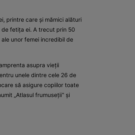
, printre care şi mămici alături
de fetiţa ei. A trecut prin 50
 ale unor femei incredibil de
 amprenta asupra vieţii
 Pentru unele dintre cele 26 de
care să asigure copiilor toate
umit „Atlasul frumuseţii‟ şi