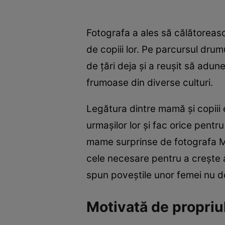
Fotografa a ales să călătoreasc
de copiii lor. Pe parcursul drum
de ţări deja şi a reuşit să adun
frumoase din diverse culturi.
Legătura dintre mamă şi copiii 
urmaşilor lor şi fac orice pentru
mame surprinse de fotografa Mi
cele necesare pentru a creşte ar
spun poveştile unor femei nu do
Motivată de propriul