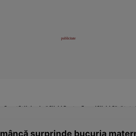
me
Sport
Stil de viață
Click! Pentru Femei
Click! Sănătate
mâncă surprinde bucuria materni