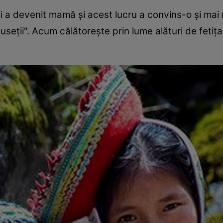
i a devenit mamă şi acest lucru a convins-o şi mai
useţii". Acum călătoreşte prin lume alături de fetiţa