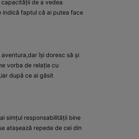
ă capacităţii de a vedea
e indică faptul că ai putea face
 aventura,dar îşi doresc să şi
ne vorba de relaţia cu
iar după ce ai găsit
 simţul responsabilităţii bine
 se ataşează repede de cei din