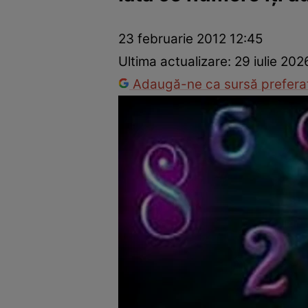
Dezvoltare personală
Îngrijire personală
Casă și grădină
23 februarie 2012 12:45
Ultima actualizare:
29 iulie 202
Adaugă-ne ca sursă preferat