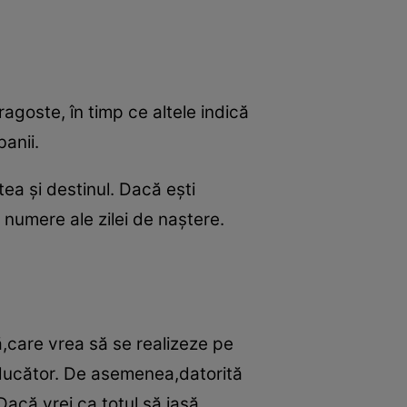
agoste, în timp ce altele indică
anii.
tea şi destinul. Dacă eşti
 numere ale zilei de naştere.
,care vrea să se realizeze pe
nducător. De asemenea,datorită
Dacă vrei ca totul să iasă