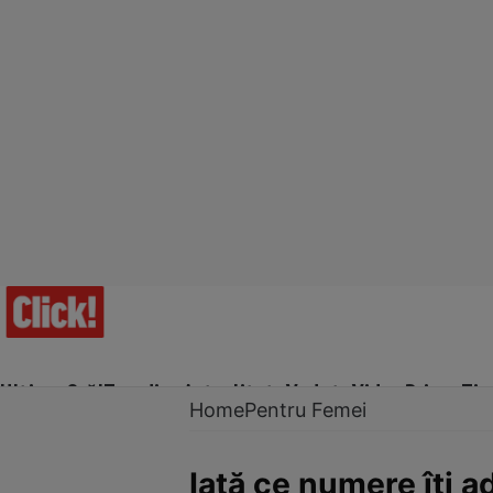
Ultima Oră!
Trending
Actualitate
Vedete
Video
Prime Ti
Home
Pentru Femei
Iată ce numere îţi a