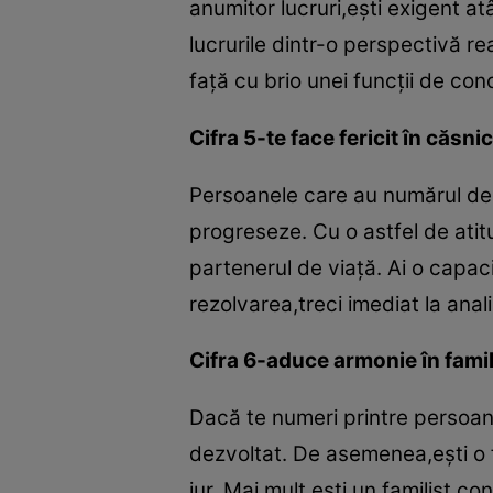
anumitor lucruri,eşti exigent at
lucrurile dintr-o perspectivă r
faţă cu brio unei funcţii de co
Cifra 5-te face fericit în căsnic
Persoanele care au numărul dest
progreseze. Cu o astfel de atit
partenerul de viaţă. Ai o capaci
rezolvarea,treci imediat la analiz
Cifra 6-aduce armonie în famil
Dacă te numeri printre persoane
dezvoltat. De asemenea,eşti o 
jur. Mai mult,eşti un familist conv