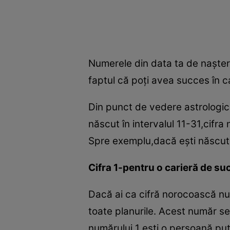
Numerele din data ta de naştere
faptul că poţi avea succes în c
Din punct de vedere astrologic,z
născut în intervalul 11-31,cifr
Spre exemplu,dacă eşti născut 
Cifra 1-pentru o carieră de su
Dacă ai ca cifră norocoască nu
toate planurile. Acest număr s
numărului 1 eşti o persoană pute