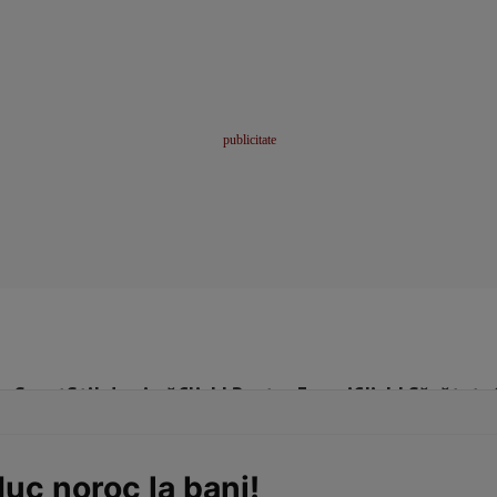
me
Sport
Stil de viață
Click! Pentru Femei
Click! Sănătate
duc noroc la bani!