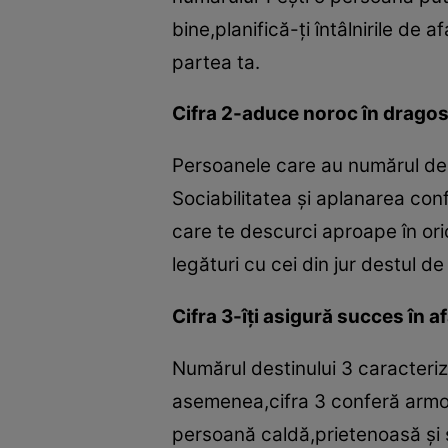
bine,planifică-ţi întâlnirile de 
partea ta.
Cifra 2-aduce noroc în dragos
Persoanele care au numărul desti
Sociabilitatea şi aplanarea con
care te descurci aproape în oric
legături cu cei din jur destul d
Cifra 3-îţi asigură succes în a
Numărul destinului 3 caracteriz
asemenea,cifra 3 conferă armoni
persoană caldă,prietenoasă şi s