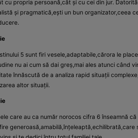
ât cu propria persoană,cât şi cu cei din jur. Datorit
ealistă şi pragmatică,eşti un bun organizator,ceea c
nducere.
ie
inului 5 sunt firi vesele,adaptabile,cărora le place
udine nu ai cum să dai greş,mai ales atunci când vi
tate înnăscută de a analiza rapid situaţii complexe,
area altor situaţii.
ie
le care au ca număr norocos cifra 6 înseamnă că ai
fire generoasă,amabilă,înţeleaptă,echilibrată,care
ins şi te dedici întru totul familiei tale.