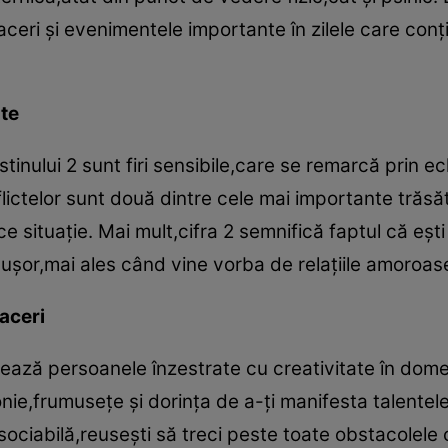
afaceri şi evenimentele importante în zilele care conţ
te
nului 2 sunt firi sensibile,care se remarcă prin ech
flictelor sunt două dintre cele mai importante trăsă
e situaţie. Mai mult,cifra 2 semnifică faptul că eş
e uşor,mai ales când vine vorba de relaţiile amoroas
faceri
ează persoanele înzestrate cu creativitate în dome
e,frumuseţe şi dorinţa de a-ţi manifesta talentele 
ociabilă,reuseşti să treci peste toate obstacolele c