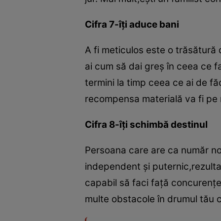
Cifra 7-îţi aduce bani
A fi meticulos este o trăsătură
ai cum să dai greş în ceea ce f
termini la timp ceea ce ai de fă
recompensa materială va fi pe
Cifra 8-îţi schimbă destinul
Persoana care are ca număr noro
independent şi puternic,rezult
capabil să faci faţă concurenţe
multe obstacole în drumul tău 