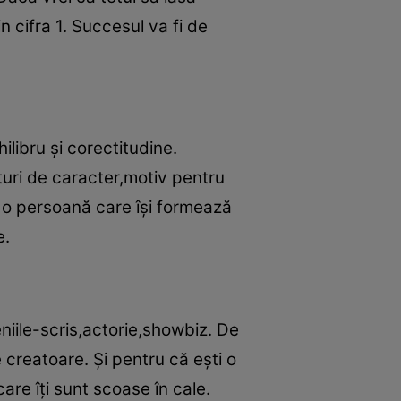
in cifra 1. Succesul va fi de
ilibru şi corectitudine.
turi de caracter,motiv pentru
ti o persoană care îşi formează
e.
niile-scris,actorie,showbiz. De
creatoare. Şi pentru că eşti o
are îţi sunt scoase în cale.