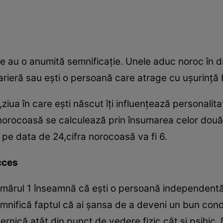
 au o anumită semnificaţie. Unele aduc noroc în dr
arieră sau eşti o persoană care atrage cu uşurinţă b
iua în care eşti născut îţi influenţează personalita
a norocoasă se calculează prin însumarea celor două
pe data de 24,cifra norocoasă va fi 6.
cces
mărul 1 înseamnă că eşti o persoană independentă
emnifică faptul că ai şansa de a deveni un bun co
rnică,atât din punct de vedere fizic,cât şi psihic. 