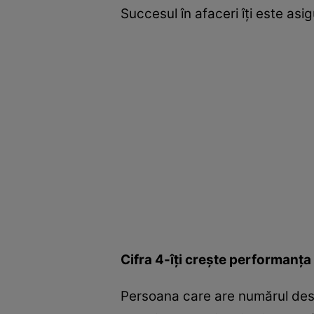
Succesul în afaceri îţi este asig
Cifra 4-îţi creşte performanţa
Persoana care are numărul desti