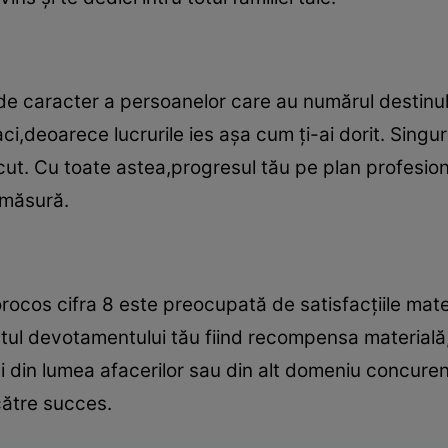
 de caracter a persoanelor care au numărul destinul
aci,deoarece lucrurile ies aşa cum ţi-ai dorit. Sing
cut. Cu toate astea,progresul tău pe plan profesiona
 măsură.
cos cifra 8 este preocupată de satisfacţiile mater
atul devotamentului tău fiind recompensa materială,
i din lumea afacerilor sau din alt domeniu concuren
către succes.