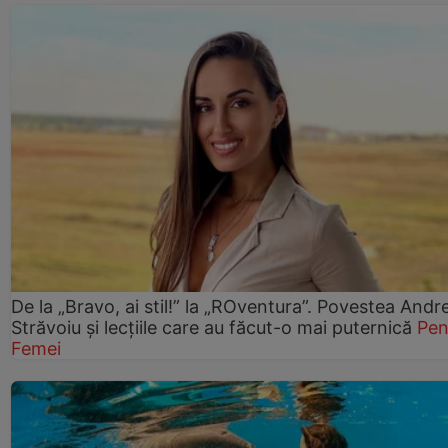
De la „Bravo, ai stil!” la „ROventura”. Povestea Andr
Străvoiu și lecțiile care au făcut-o mai puternică
Pen
Femei