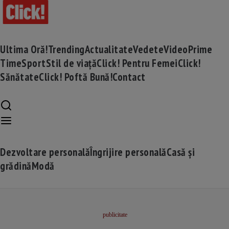
Ultima Oră!
Trending
Actualitate
Vedete
Video
Prime
Time
Sport
Stil de viață
Click! Pentru Femei
Click!
Sănătate
Click! Poftă Bună!
Contact
Dezvoltare personală
Îngrijire personală
Casă și
grădină
Modă