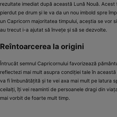
rezultate imediat după această Lună Nouă. Acest fe
pierdut pe drum şi le va da un nou imbold spre împli
un Capricorn majoritatea timpului, aceştia se vor si
au trecut i-a ajutat să înveţe şi să se dezvolte.
Reîntoarcerea la origini
Întrucât semnul Capricornului favorizează pământul
reflectezi mai mult asupra condiţiei tale în această
va fi îmbunătăţită şi te vei axa mai mult pe latura sp
ceilalţi, îţi vei reaminti de persoanele dragi din via
mai vorbit de foarte mult timp.