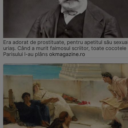
Era adorat de prostituate, pentru apetitul său sexua
uriaș. Când a murit faimosul scriitor, toate cocotele
Parisului l-au plâns
okmagazine.ro