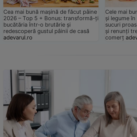
Cea mai bună mașină de făcut pâine
Cele mai bu
2026 – Top 5 + Bonus: transformă-ți
și legume în
bucătăria într-o brutărie și
sucuri proas
redescoperă gustul pâinii de casă
și renunți tr
adevarul.ro
comerț
adev