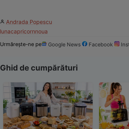
Andrada Popescu
luna
capricorn
noua
Urmărește-ne pe
Google News
Facebook
In
Ghid de cumpărături