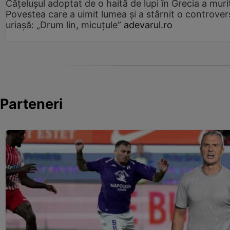
Cățelușul adoptat de o haită de lupi în Grecia a muri
Povestea care a uimit lumea și a stârnit o controver
uriașă: „Drum lin, micuțule”
adevarul.ro
Parteneri