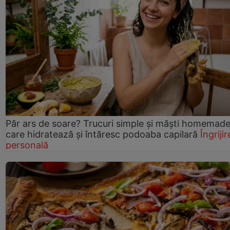
Păr ars de soare? Trucuri simple și măști homemad
care hidratează și întăresc podoaba capilară
Îngrijir
personală