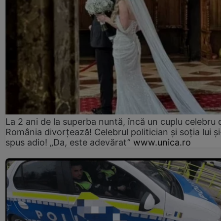
La 2 ani de la superba nuntă, încă un cuplu celebru 
România divorțează! Celebrul politician și soția lui ș
spus adio! „Da, este adevărat”
www.unica.ro