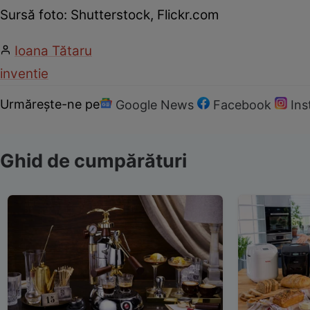
Sursă foto: Shutterstock, Flickr.com
Ioana Tătaru
inventie
Urmărește-ne pe
Google News
Facebook
In
Ghid de cumpărături