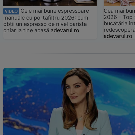
Cele mai bune espressoare
Cea mai bun
VIDEO
2026 – Top 
manuale cu portafiltru 2026: cum
bucătăria înt
obții un espresso de nivel barista
redescoperă 
chiar la tine acasă
adevarul.ro
adevarul.ro