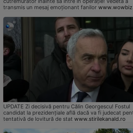
cutremurător înainte să intre în operație! Vedeta a
transmis un mesaj emoționant fanilor
www.wowbiz.
UPDATE Zi decisivă pentru Călin Georgescu! Fostul
candidat la prezidențiale află dacă va fi judecat pen
tentativă de lovitură de stat
www.stirilekanald.ro