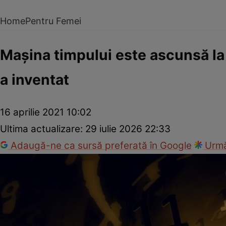
Home
Pentru Femei
Maşina timpului este ascunsă la 
a inventat
16 aprilie 2021 10:02
Ultima actualizare:
29 iulie 2026 22:33
Adaugă-ne ca sursă preferată în Google
Urmă