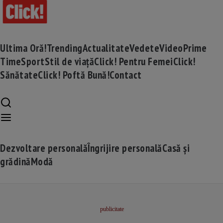
Ultima Oră!
Trending
Actualitate
Vedete
Video
Prime
Time
Sport
Stil de viață
Click! Pentru Femei
Click!
Sănătate
Click! Poftă Bună!
Contact
Dezvoltare personală
Îngrijire personală
Casă și
grădină
Modă