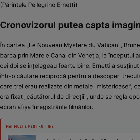
(Părintele Pellegrino Ernetti)
Cronovizorul putea capta imagini
În cartea „Le Nouveau Mystere du Vatican‟, Brune ex
barca prin Marele Canal din Veneţia, la începutul anul
cei doi se înţelegeau foarte bine. Ernetti a susţinu
într-o căutare reciprocă pentru a descoperi trecutul
care trei erau realizate din metale „misterioase‟, c
era fixat „căutătorul de direcţii‟, unde se regla ep
ecran afişa înregistrările filmărilor.
MAI MULTE PENTRU TINE