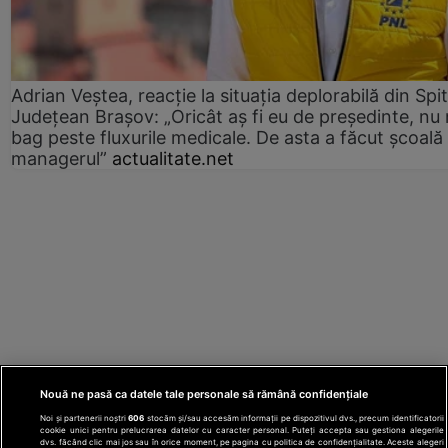
Adrian Veștea, reacție la situația deplorabilă din Spit
Județean Brașov: „Oricât aș fi eu de președinte, nu
bag peste fluxurile medicale. De asta a făcut școală
managerul”
actualitate.net
Nouă ne pasă ca datele tale personale să rămână confidențiale
Noi și partenerii noștri
606
stocăm și/sau accesăm informații pe dispozitivul dvs., precum identificatorii
cookie unici pentru prelucrarea datelor cu caracter personal. Puteți accepta sau gestiona alegerile
dvs. făcând clic mai jos sau în orice moment, pe pagina cu politica de confidențialitate. Aceste alegeri