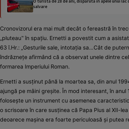
O turistă de 28 de ani, dispărută în apele unui lac 
salvare
Cronovizorul era mai mult decât o fereastră în trec
„pluteau‟ în spaţiu. Ernetti a povestit cum a asistat
63 î.Hr.: „Gesturile sale, intotaţia sa…Cât de puter
îndrăzneţe afirmând că a observat unele dintre cele
formarea Imperiului Roman.
Ernetti a susţinut până la moartea sa, din anul 199
ajungă pe mâini greşite. În mod interesant, în anul
foloseşte un instrument cu asemenea caracteristici, 
o scrisoare în care susţinea că Papa Pius al XII-lea
deoarece maşina era foarte periculoasă şi putea r