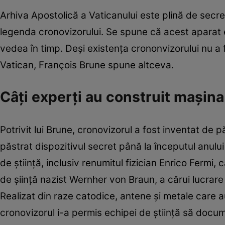
Arhiva Apostolică a Vaticanului este plină de secret
legenda cronovizorului. Se spune că acest aparat est
vedea în timp. Deşi existenţa crononvizorului nu a 
Vatican, François Brune spune altceva.
Câţi experţi au construit maşina
Potrivit lui Brune, cronovizorul a fost inventat de pă
păstrat dispozitivul secret până la începutul anului
de ştiinţă, inclusiv renumitul fizician Enrico Fermi,
de şiinţă nazist Wernher von Braun, a cărui lucrare
Realizat din raze catodice, antene şi metale care 
cronovizorul i-a permis echipei de ştiinţă să docume