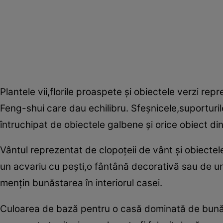
Plantele vii,florile proaspete şi obiectele verzi rep
Feng-shui care dau echilibru. Sfeşnicele,suporturile
întruchipat de obiectele galbene şi orice obiect di
Vântul reprezentat de clopoţeii de vânt şi obiecte
un acvariu cu peşti,o fântână decorativă sau de u
menţin bunăstarea în interiorul casei.
Culoarea de bază pentru o casă dominată de bunăsta