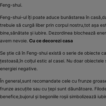
Feng-shui.
Feng-shui-ul îţi poate aduce bunăstarea în casă,d
trebuie să curgă liber prin corpul nostru,tot aşa es
bine,sănătate şi iubire. Dezordinea blochează energ
avem nevoie.
Cu ce decorezi casa
Se ştie că în Feng-shui există o serie de obiecte 
ţestoasă,în colţul estic al casei. Nu doar obiectele
energiei negative.
În general,sunt recomandate cele cu frunze groase,
frunze ascuţite sau cu ţepi sunt dăunătoare. Filode
benefice,bujorul şi begoniile roşii simbolizează iub