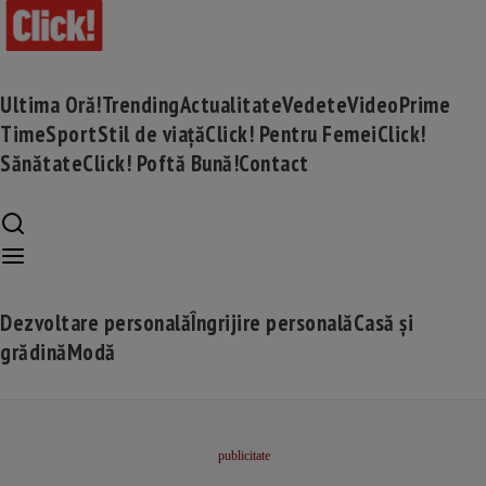
Ultima Oră!
Trending
Actualitate
Vedete
Video
Prime
Time
Sport
Stil de viață
Click! Pentru Femei
Click!
Sănătate
Click! Poftă Bună!
Contact
Dezvoltare personală
Îngrijire personală
Casă și
grădină
Modă