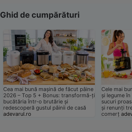
Ghid de cumpărături
Cea mai bună mașină de făcut pâine
Cele mai bu
2026 – Top 5 + Bonus: transformă-ți
și legume în
bucătăria într-o brutărie și
sucuri proas
redescoperă gustul pâinii de casă
și renunți tr
adevarul.ro
comerț
adev