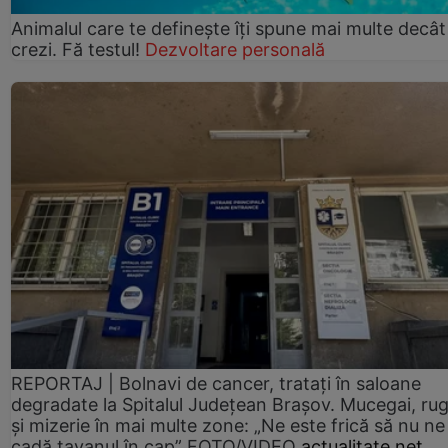
Animalul care te definește îți spune mai multe decât
crezi. Fă testul!
Dezvoltare personală
REPORTAJ | Bolnavi de cancer, tratați în saloane
degradate la Spitalul Județean Brașov. Mucegai, ru
și mizerie în mai multe zone: „Ne este frică să nu ne
cadă tavanul în cap” FOTO/VIDEO
actualitate.net