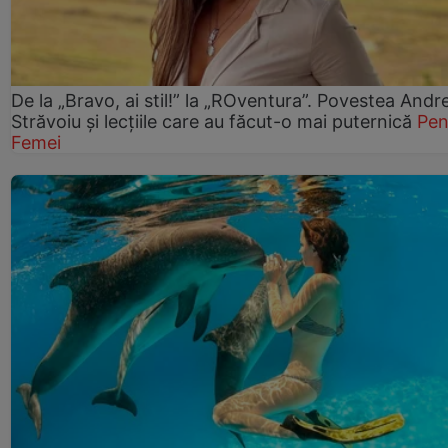
De la „Bravo, ai stil!” la „ROventura”. Povestea Andr
Străvoiu și lecțiile care au făcut-o mai puternică
Pen
Femei