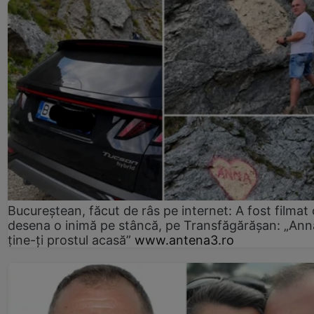
Bucureștean, făcut de râs pe internet: A fost filmat
desena o inimă pe stâncă, pe Transfăgărășan: „Ann
ține-ți prostul acasă”
www.antena3.ro