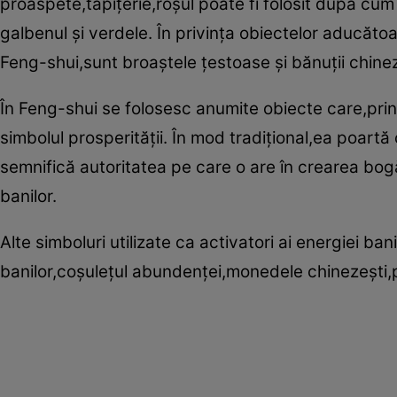
proaspete,tapiţerie,roşul poate fi folosit după cum 
galbenul şi verdele. În privinţa obiectelor aducăt
Feng-shui,sunt broaştele ţestoase şi bănuţii chinez
În Feng-shui se folosesc anumite obiecte care,prin
simbolul prosperităţii. În mod tradiţional,ea poar
semnifică autoritatea pe care o are în crearea bog
banilor.
Alte simboluri utilizate ca activatori ai energiei ba
banilor,coşuleţul abundenţei,monedele chinezeşti,pom