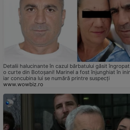
Detalii halucinante în cazul bărbatului găsit îngropat
o curte din Botoșani! Marinel a fost înjunghiat în ini
iar concubina lui se numără printre suspecți
www.wowbiz.ro