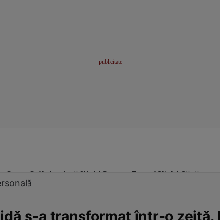
me
Sport
Stil de viață
Click! Pentru Femei
Click! Sănătate
ersonală
dă s-a transformat într-o zeiţă. 