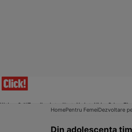
Ultima Oră!
Trending
Actualitate
Vedete
Video
Prime Ti
Home
Pentru Femei
Dezvoltare p
Din adolescenta timi