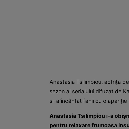
Anastasia Tsilimpiou, actriţa d
sezon al serialului difuzat de 
şi-a încântat fanii cu o apariţi
Anastasia Tsilimpiou i-a obişnu
pentru relaxare frumoasa in