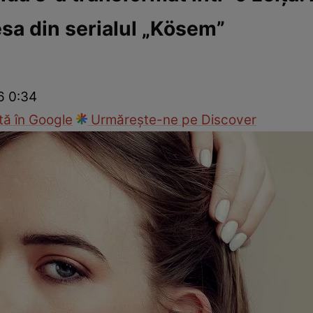
esa din serialul „Kösem”
Modă
6 0:34
ă în Google
Urmărește-ne pe Discover