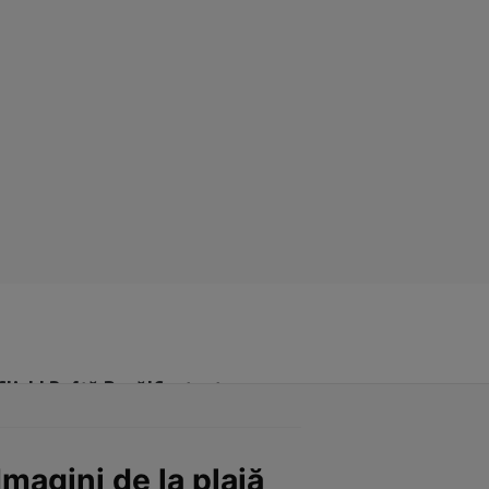
Click! Poftă Bună!
Contact
Imagini de la plajă