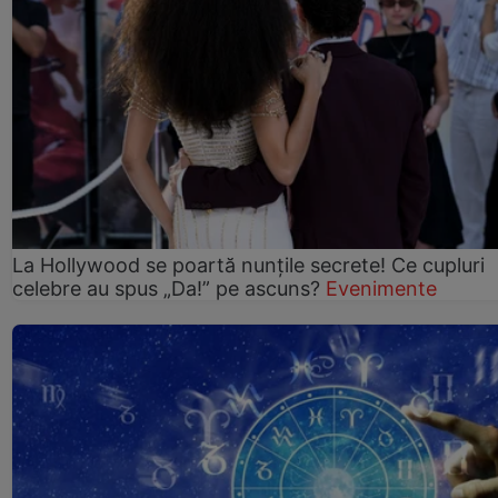
La Hollywood se poartă nunțile secrete! Ce cupluri
celebre au spus „Da!” pe ascuns?
Evenimente