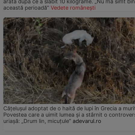
arată după ce a slăbit 10 kilograme. „Nu mă simt bin
această perioadă”
Vedete românești
Cățelușul adoptat de o haită de lupi în Grecia a muri
Povestea care a uimit lumea și a stârnit o controver
uriașă: „Drum lin, micuțule”
adevarul.ro