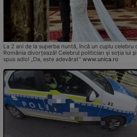
La 2 ani de la superba nuntă, încă un cuplu celebru 
România divorțează! Celebrul politician și soția lui ș
spus adio! „Da, este adevărat”
www.unica.ro