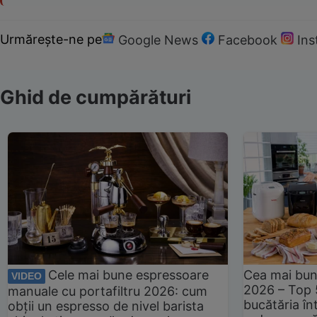
Urmărește-ne pe
Google News
Facebook
In
Ghid de cumpărături
Cele mai bune espressoare
Cea mai bun
VIDEO
2026 – Top 
manuale cu portafiltru 2026: cum
bucătăria înt
obții un espresso de nivel barista