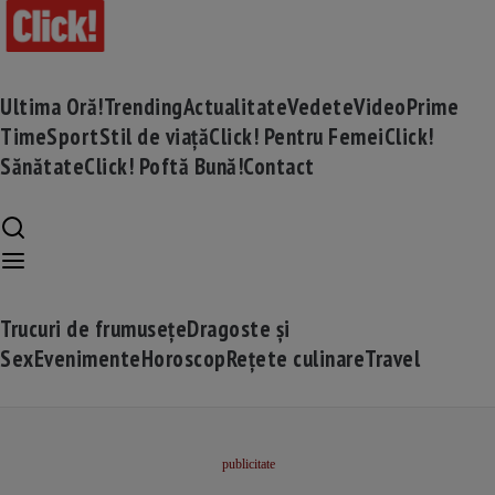
Ultima Oră!
Trending
Actualitate
Vedete
Video
Prime
Time
Sport
Stil de viață
Click! Pentru Femei
Click!
Sănătate
Click! Poftă Bună!
Contact
Trucuri de frumusețe
Dragoste și
Sex
Evenimente
Horoscop
Rețete culinare
Travel