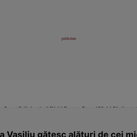
me
Sport
Stil de viață
Click! Pentru Femei
Click! Sănătate
Vasiliu gătesc alături de cei mic