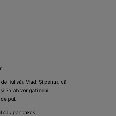
r.
 de fiul său Vlad. Şi pentru că
şi Sarah vor găti mini
 de pui.
ul său pancakes.