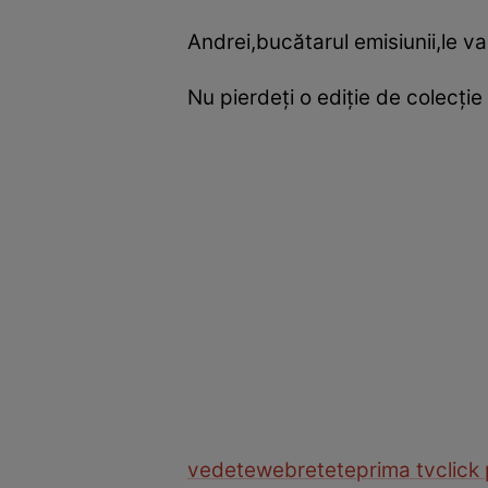
Andrei,bucătarul emisiunii,le va 
Nu pierdeţi o ediţie de colecţie
vedete
web
retete
prima tv
click