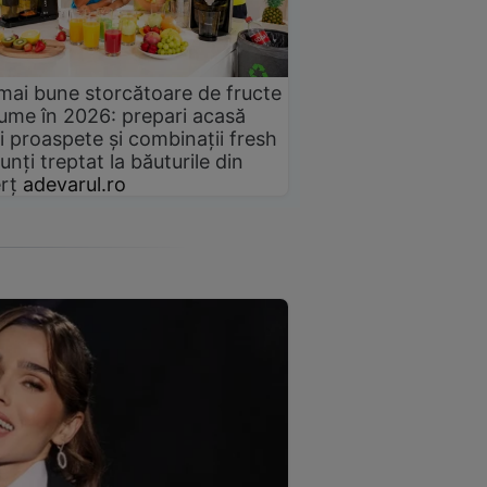
mai bune storcătoare de fructe
gume în 2026: prepari acasă
i proaspete și combinații fresh
unți treptat la băuturile din
rț
adevarul.ro