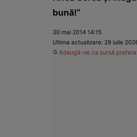
bună!”
Trucuri de frumusețe
Dragoste și Sex
Evenimente
Horos
30 mai 2014 14:15
Ultima actualizare:
29 iulie 202
Adaugă-ne ca sursă preferat