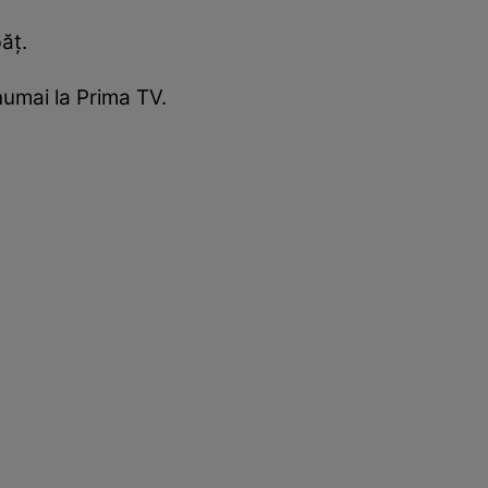
băţ.
numai la Prima TV.