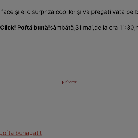
face şi el o surpriză copiilor şi va pregăti vată pe 
Click
! Poftă bună!
sâmbătă,31 mai,de la ora 11:30,
 pofta buna
gatit