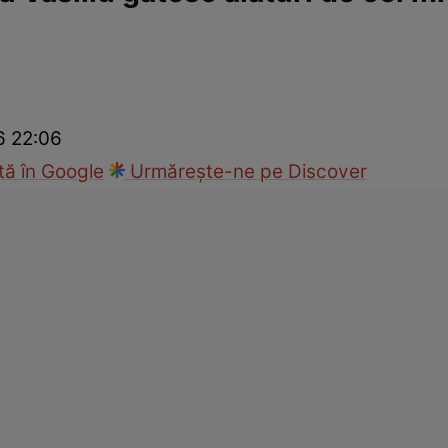
cop
Rețete culinare
Travel
6 22:06
ă în Google
Urmărește-ne pe Discover