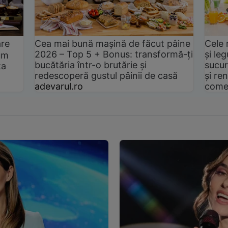
are
Cea mai bună mașină de făcut pâine
Cele 
2026 – Top 5 + Bonus: transformă-ți
și le
um
bucătăria într-o brutărie și
sucur
ta
redescoperă gustul pâinii de casă
și ren
adevarul.ro
come