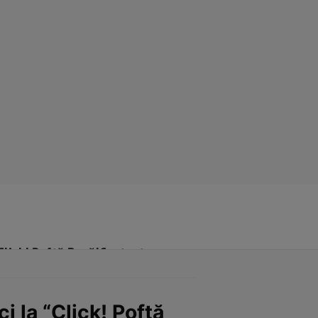
Click! Poftă Bună!
Contact
i la “Click! Poftă