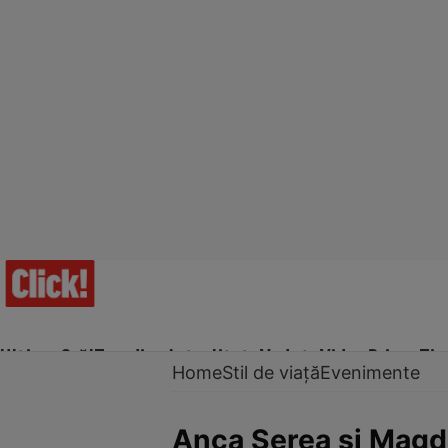
Ultima Oră!
Trending
Actualitate
Vedete
Video
Prime Ti
Home
Stil de viață
Evenimente
Anca Serea şi Magda 