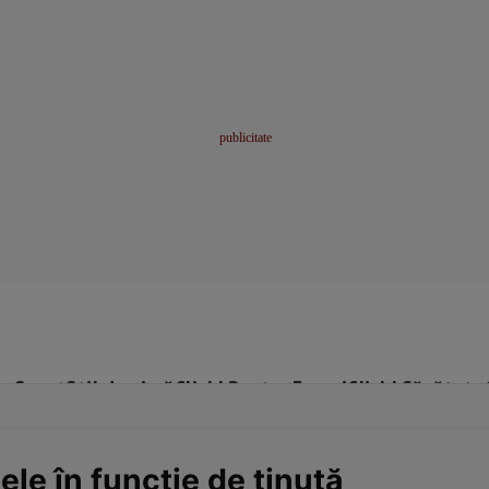
me
Sport
Stil de viață
Click! Pentru Femei
Click! Sănătate
le în funcţie de ţinută