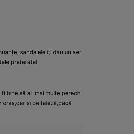
nuanţe, sandalele îţi dau un aer
utele preferate!
 fi bine să ai mai multe perechi
rin oraş,dar şi pe faleză,dacă