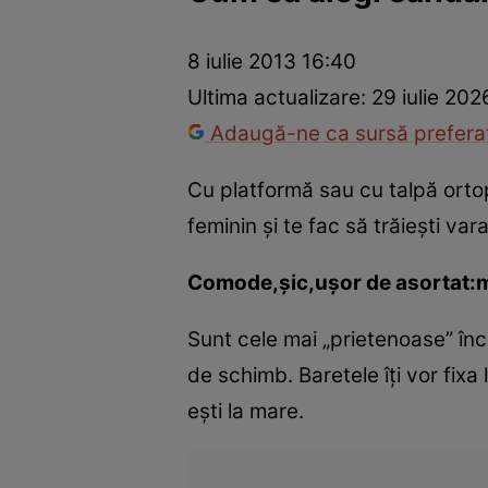
Trucuri de frumusețe
Dragoste și Sex
Evenimente
Horos
8 iulie 2013 16:40
Ultima actualizare:
29 iulie 202
Adaugă-ne ca sursă preferat
Cu platformă sau cu talpă ortope
feminin şi te fac să trăieşti var
Comode,şic,uşor de asortat:m
Sunt cele mai „prietenoase” încă
de schimb. Baretele îţi vor fixa 
eşti la mare.