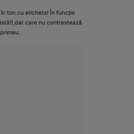
în ton cu eticheta! În funcţie
xistă!),dar care nu contrastează
mprimeu.