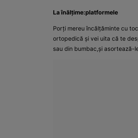
La înălţime:platformele
Porţi mereu încălţăminte cu toc
ortopedică şi vei uita că te des
sau din bumbac,şi asortează-le l