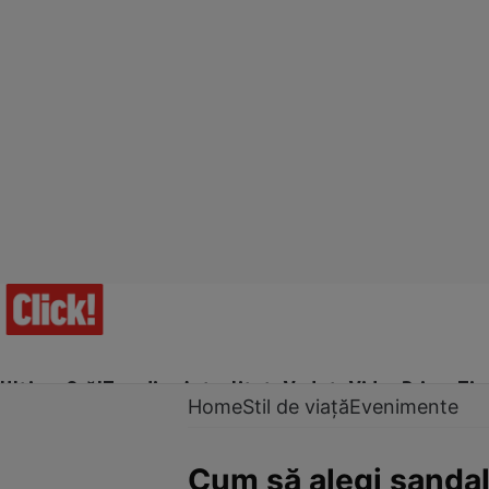
Ultima Oră!
Trending
Actualitate
Vedete
Video
Prime Ti
Home
Stil de viață
Evenimente
Cum să alegi sandale