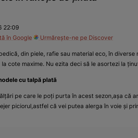
cop
Rețete culinare
Travel
6 22:09
ă în Google
Urmărește-ne pe Discover
dică, din piele, rafie sau material eco, în diverse 
a la cote maxime. Nu ezita deci să le asortezi la ţin
odele cu talpă plată
lţări pe care le poţi purta în acest sezon,aşa că ar
lejer piciorul,astfel că vei putea alerga în voie şi p