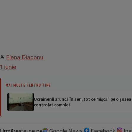
Elena Diaconu
1 iunie
MAI MULTE PENTRU TINE
Ucrainenii aruncă în aer „tot ce mișcă” pe o șose
controlat complet
Urmărește-ne pe
Google News
Facebook
In