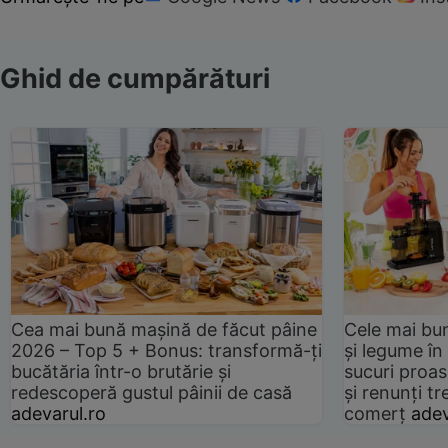
Ghid de cumpărături
Cea mai bună mașină de făcut pâine
Cele mai bu
2026 – Top 5 + Bonus: transformă-ți
și legume în
bucătăria într-o brutărie și
sucuri proas
redescoperă gustul pâinii de casă
și renunți tr
adevarul.ro
comerț
adev