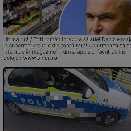
Ultima oră / Toți românii trebuie să știe! Decizie maj
în supermarketurile din toată țara! Ce urmează să s
întâmple în magazine în urma apelului făcut de Ilie
Bolojan
www.unica.ro