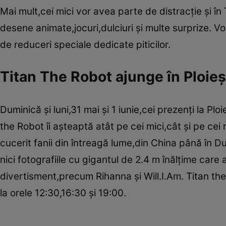
Mai mult,cei mici vor avea parte de distracţie şi în
desene animate,jocuri,dulciuri şi multe surprize. 
de reduceri speciale dedicate piticilor.
Titan The Robot ajunge în Ploieş
Duminică şi luni,31 mai şi 1 iunie,cei prezenţi la P
the Robot îi aşteaptă atât pe cei mici,cât şi pe c
cucerit fanii din întreagă lume,din China până în D
nici fotografiile cu gigantul de 2.4 m înălţime car
divertisment,precum Rihanna şi Will.I.Am. Titan the
la orele 12:30,16:30 şi 19:00.