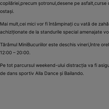
copilăriei,precum şotronul,desene pe asfalt,curse d
ostaşi.
Mai mult,cei mici vor fi întâmpinaţi cu vată de zahă
achiziţionate de la standurile special amenajate vor
Tărâmul MiniBucuriilor este deschis vineri,între ore
12:00 – 20:00.
Pe tot parcursul weekend-ului distracţia va fi asigu
de dans sportiv Alla Dance şi Bailando.