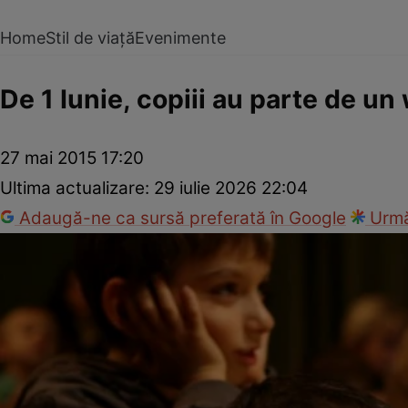
Home
Stil de viață
Evenimente
De 1 Iunie, copiii au parte de 
27 mai 2015 17:20
Ultima actualizare:
29 iulie 2026 22:04
Adaugă-ne ca sursă preferată în Google
Urmă