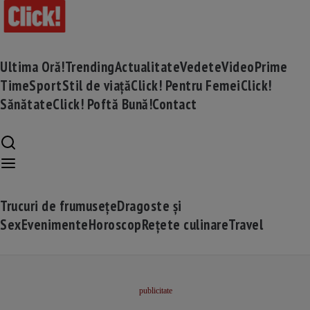
Ultima Oră!
Trending
Actualitate
Vedete
Video
Prime
Time
Sport
Stil de viață
Click! Pentru Femei
Click!
Sănătate
Click! Poftă Bună!
Contact
Trucuri de frumusețe
Dragoste și
Sex
Evenimente
Horoscop
Rețete culinare
Travel