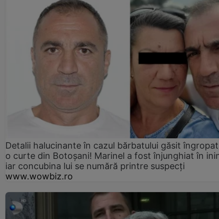
Detalii halucinante în cazul bărbatului găsit îngropat
o curte din Botoșani! Marinel a fost înjunghiat în ini
iar concubina lui se numără printre suspecți
www.wowbiz.ro