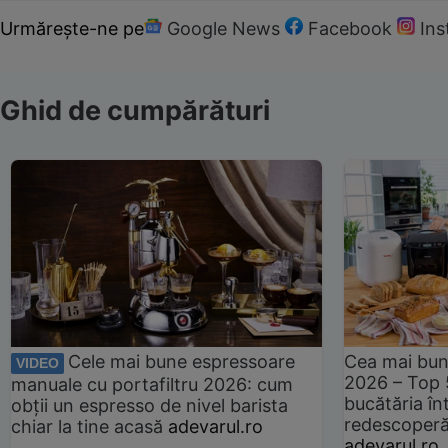
Urmărește-ne pe
Google News
Facebook
In
Ghid de cumpărături
Cele mai bune espressoare
Cea mai bun
VIDEO
2026 – Top 
manuale cu portafiltru 2026: cum
bucătăria înt
obții un espresso de nivel barista
redescoperă 
chiar la tine acasă
adevarul.ro
adevarul.ro