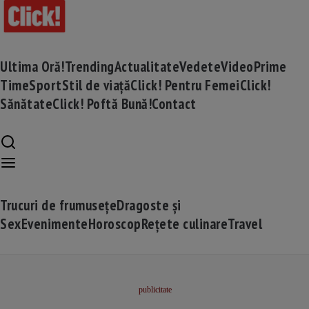
Ultima Oră!
Trending
Actualitate
Vedete
Video
Prime
Time
Sport
Stil de viață
Click! Pentru Femei
Click!
Sănătate
Click! Poftă Bună!
Contact
Trucuri de frumusețe
Dragoste și
Sex
Evenimente
Horoscop
Rețete culinare
Travel