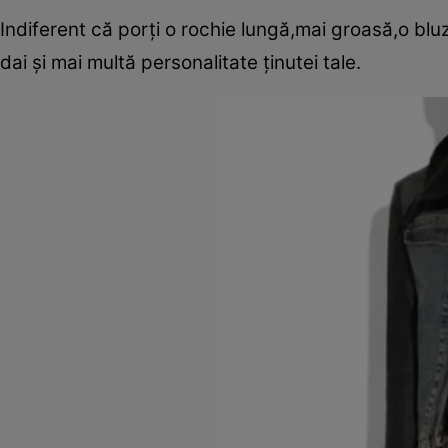
Indiferent că porţi o rochie lungă,mai groasă,o blu
dai şi mai multă personalitate ţinutei tale.