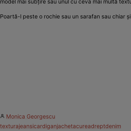
model mai subţire sau unul cu ceva mai multă text
Poartă-l peste o rochie sau un sarafan sau chiar şi 
Monica Georgescu
textura
jeansi
cardigan
jacheta
curea
drept
denim