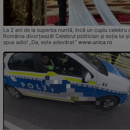
La 2 ani de la superba nuntă, încă un cuplu celebru 
România divorțează! Celebrul politician și soția lui ș
spus adio! „Da, este adevărat”
www.unica.ro