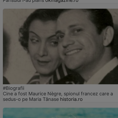
Parisului l-au plâns
okmagazine.ro
#Biografii
Cine a fost Maurice Nègre, spionul francez care a
sedus-o pe Maria Tănase
historia.ro