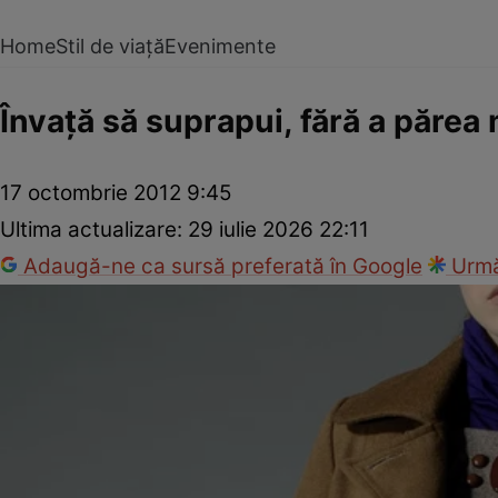
Home
Stil de viață
Evenimente
Învaţă să suprapui, fără a părea
17 octombrie 2012 9:45
Ultima actualizare:
29 iulie 2026 22:11
Adaugă-ne ca sursă preferată în Google
Urmă