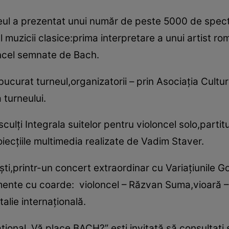
neul a prezentat unui număr de peste 5000 de spect
muzicii clasice:prima interpretare a unui artist ro
oncel semnate de Bach.
ucurat turneul,organizatorii – prin Asociaţia Cultur
 turneului.
ulţi Integrala suitelor pentru violoncel solo,partit
oiecţiile multimedia realizate de Vadim Staver.
şti,printr-un concert extraordinar cu Variaţiunile
umente cu coarde: violoncel – Răzvan Suma,vioară – 
talie internaţională.
ţional „Vă place BACH?” eşti invitată să consultaţi 