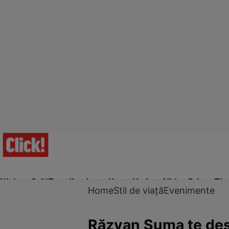
Ultima Oră!
Trending
Actualitate
Vedete
Video
Prime Ti
Home
Stil de viață
Evenimente
Răzvan Suma te des