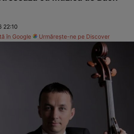
cop
Rețete culinare
Travel
6 22:10
ă în Google
Urmărește-ne pe Discover