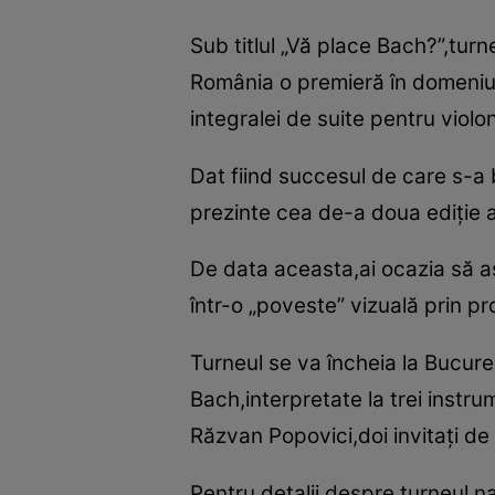
Sub titlul „Vă place Bach?”,tur
România o premieră în domeniul 
integralei de suite pentru viol
Dat fiind succesul de care s-a b
prezinte cea de-a doua ediţie a
De data aceasta,ai ocazia să asc
într-o „poveste” vizuală prin pr
Turneul se va încheia la Bucure
Bach,interpretate la trei instr
Răzvan Popovici,doi invitaţi de 
Pentru detalii despre turneul na