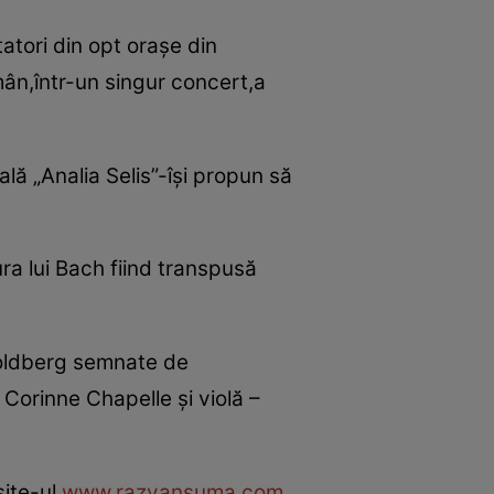
atori din opt oraşe din
mân,într-un singur concert,a
ală „Analia Selis”-îşi propun să
ura lui Bach fiind transpusă
 Goldberg semnate de
Corinne Chapelle şi violă –
site-ul
www.razvansuma.com
.