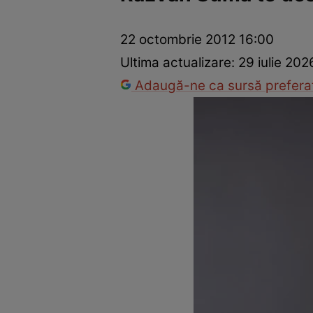
Trucuri de frumusețe
Dragoste și Sex
Evenimente
Horos
22 octombrie 2012 16:00
Ultima actualizare:
29 iulie 202
Adaugă-ne ca sursă preferat