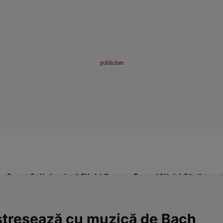
me
Sport
Stil de viață
Click! Pentru Femei
Click! Sănătate
tresează cu muzică de Bach