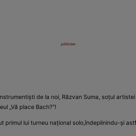
 instrumentişti de la noi, Răzvan Suma, soţul artistei 
rneul „Vă place Bach?”!
 primul lui turneu naţional solo,îndeplinindu-şi astf