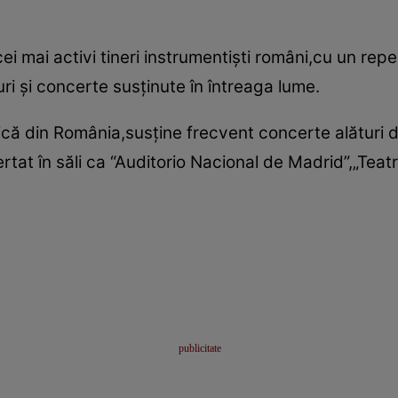
 mai activi tineri instrumentişti români,cu un reper
uri şi concerte susţinute în întreaga lume.
ică din România,susţine frecvent concerte alături d
rtat în săli ca “Auditorio Nacional de Madrid”,„Teat