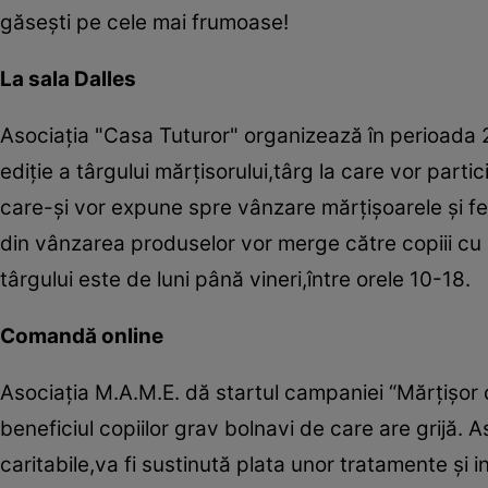
găseşti pe cele mai frumoase!
La sala Dalles
Asociaţia "Casa Tuturor" organizează în perioada 
ediţie a târgului mărţisorului,târg la care vor part
care-şi vor expune spre vânzare mărţişoarele şi fel
din vânzarea produselor vor merge către copiii cu 
târgului este de luni până vineri,între orele 10-18.
Comandă online
Asociaţia M.A.M.E. dă startul campaniei “Mărţişor 
beneficiul copiilor grav bolnavi de care are grijă. A
caritabile,va fi sustinută plata unor tratamente şi