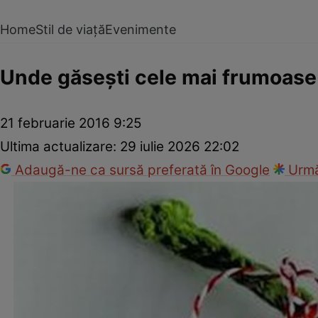
Home
Stil de viață
Evenimente
Unde găseşti cele mai frumoase
21 februarie 2016 9:25
Ultima actualizare:
29 iulie 2026 22:02
Adaugă-ne ca sursă preferată în Google
Urmă