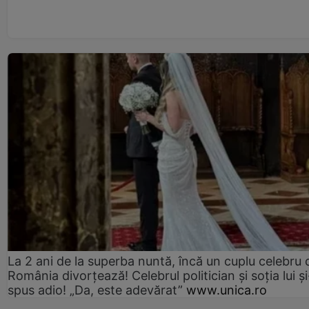
La 2 ani de la superba nuntă, încă un cuplu celebru 
România divorțează! Celebrul politician și soția lui ș
spus adio! „Da, este adevărat”
www.unica.ro