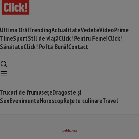
Ultima Oră!
Trending
Actualitate
Vedete
Video
Prime
Time
Sport
Stil de viață
Click! Pentru Femei
Click!
Sănătate
Click! Poftă Bună!
Contact
Trucuri de frumusețe
Dragoste și
Sex
Evenimente
Horoscop
Rețete culinare
Travel