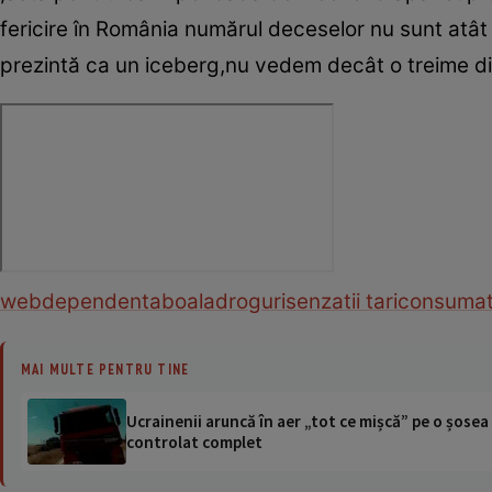
fericire în România numărul deceselor nu sunt atât
prezintă ca un iceberg,nu vedem decât o treime di
web
dependenta
boala
droguri
senzatii tari
consumat
MAI MULTE PENTRU TINE
Ucrainenii aruncă în aer „tot ce mișcă” pe o șose
controlat complet