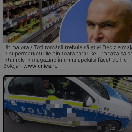
Ultima oră / Toți românii trebuie să știe! Decizie maj
în supermarketurile din toată țara! Ce urmează să s
întâmple în magazine în urma apelului făcut de Ilie
Bolojan
www.unica.ro