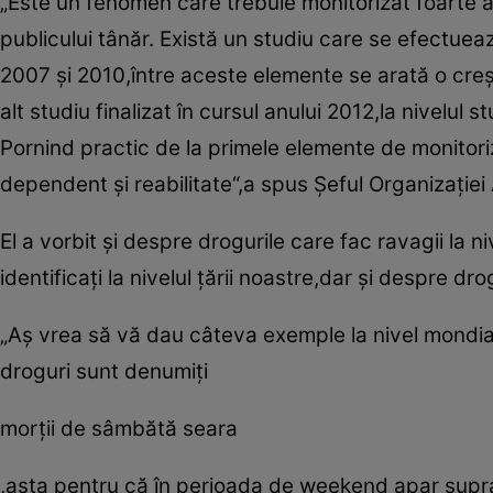
„Este un fenomen care trebuie monitorizat foarte a
publicului tânăr. Există un studiu care se efectuează
2007 şi 2010,între aceste elemente se arată o creş
alt studiu finalizat în cursul anului 2012,la nivelu
Pornind practic de la primele elemente de monitor
dependent şi reabilitate“,a spus Şeful Organizaţiei
El a vorbit şi despre drogurile care fac ravagii la
identificaţi la nivelul ţării noastre,dar şi despre d
„Aş vrea să vă dau câteva exemple la nivel mondial
droguri sunt denumiţi
morţii de sâmbătă seara
,asta pentru că în perioada de weekend apar supra