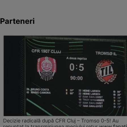
Parteneri
Decizie radicală după CFR Cluj – Tromso 0-5! Au
renunțat la transmisiunea meciului retur
www.fanati