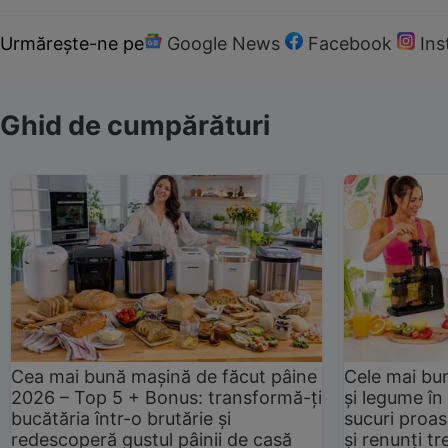
Urmărește-ne pe
Google News
Facebook
In
Ghid de cumpărături
Cea mai bună mașină de făcut pâine
Cele mai bu
2026 – Top 5 + Bonus: transformă-ți
și legume în
bucătăria într-o brutărie și
sucuri proas
redescoperă gustul pâinii de casă
și renunți tr