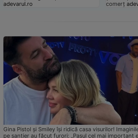
adevarul.ro
comerț
adev
Gina Pistol și Smiley își ridică casa visurilor! Imaginil
pe șantier au făcut furori: „Pasul cel mai important 