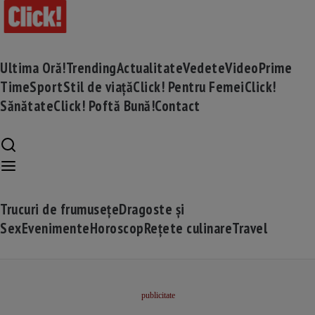
Ultima Oră!
Trending
Actualitate
Vedete
Video
Prime
Time
Sport
Stil de viață
Click! Pentru Femei
Click!
Sănătate
Click! Poftă Bună!
Contact
Trucuri de frumusețe
Dragoste și
Sex
Evenimente
Horoscop
Rețete culinare
Travel