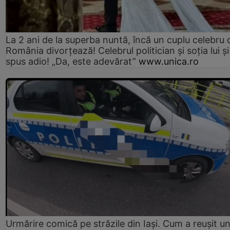
La 2 ani de la superba nuntă, încă un cuplu celebru 
România divorțează! Celebrul politician și soția lui ș
spus adio! „Da, este adevărat”
www.unica.ro
Urmărire comică pe străzile din Iași. Cum a reușit u