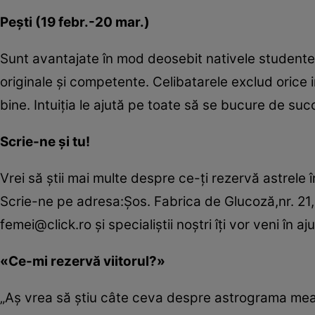
Peşti (19 febr.-20 mar.)
Sunt avantajate în mod deosebit nativele studente,
originale şi competente. Celibatarele exclud orice 
bine. Intuiţia le ajută pe toate să se bucure de su
Scrie-ne şi tu!
Vrei să ştii mai multe despre ce-ţi rezervă astrele 
Scrie-ne pe adresa:Şos. Fabrica de Glucoză,nr. 21,
femei@click.ro şi specialiştii noştri îţi vor veni în aju
«Ce-mi rezervă viitorul?»
„Aş vrea să ştiu câte ceva despre astrograma mea î