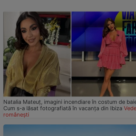
Natalia Mateuț, imagini incendiare în costum de bai
Cum s-a lăsat fotografiată în vacanța din Ibiza
Vede
românești