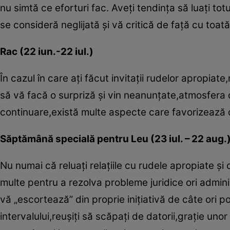
nu simtă ce eforturi fac. Aveţi tendinţa să luaţi tot
se consideră neglijată şi vă critică de faţă cu toat
Rac (22 iun.-22 iul.)
În cazul în care aţi făcut invitaţii rudelor apropia
să vă facă o surpriză şi vin neanunţate,atmosfera 
continuare,există multe aspecte care favorizează d
Săptămână specială pentru Leu (23 iul. – 22 aug.
Nu numai că reluaţi relaţiile cu rudele apropiate şi
multe pentru a rezolva probleme juridice ori admini
vă „escortează” din proprie iniţiativă de câte ori p
intervalului,reuşiţi să scăpaţi de datorii,graţie un