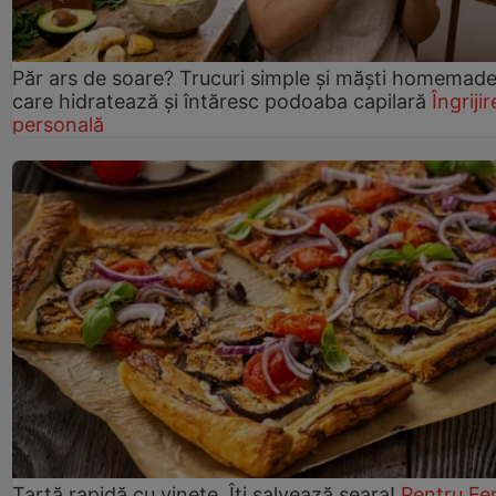
Păr ars de soare? Trucuri simple și măști homemad
care hidratează și întăresc podoaba capilară
Îngrijir
personală
Tartă rapidă cu vinete. Îți salvează seara!
Pentru Fe