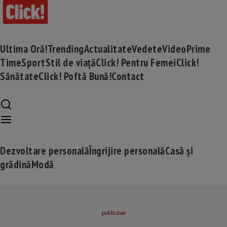
Ultima Oră!
Trending
Actualitate
Vedete
Video
Prime
Time
Sport
Stil de viață
Click! Pentru Femei
Click!
Sănătate
Click! Poftă Bună!
Contact
Dezvoltare personală
Îngrijire personală
Casă și
grădină
Modă