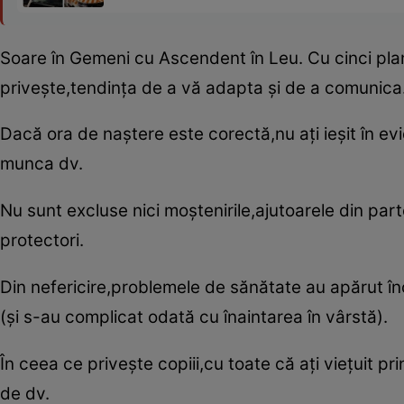
Soare în Gemeni cu Ascendent în Leu. Cu cinci pla
priveşte,tendinţa de a vă adapta şi de a comunica
Dacă ora de naştere este corectă,nu aţi ieşit în evid
munca dv.
Nu sunt excluse nici moştenirile,ajutoarele din part
protectori.
Din nefericire,problemele de sănătate au apărut înc
(şi s-au complicat odată cu înaintarea în vârstă).
În ceea ce priveşte copiii,cu toate că aţi vieţuit p
de dv.