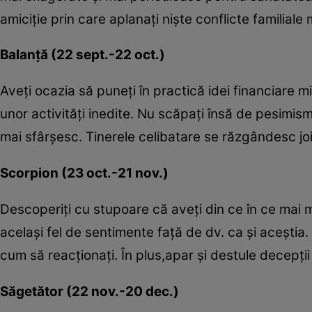
amiciţie prin care aplanaţi nişte conflicte familiale 
Balanţă (22 sept.-22 oct.)
Aveţi ocazia să puneţi în practică idei financiare mi
unor activităţi inedite. Nu scăpaţi însă de pesimism
mai sfârşesc. Tinerele celibatare se răzgândesc joi
Scorpion (23 oct.-21 nov.)
Descoperiţi cu stupoare că aveţi din ce în ce mai m
acelaşi fel de sentimente faţă de dv. ca şi aceştia. L
cum să reacţionaţi. În plus,apar şi destule decepţii
Săgetător (22 nov.-20 dec.)