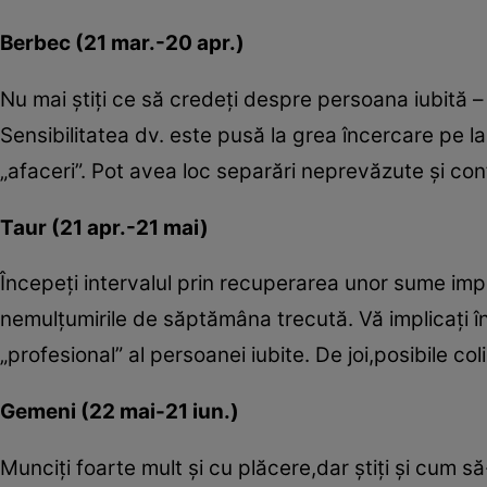
Berbec (21 mar.-20 apr.)
Nu mai ştiţi ce să credeţi despre persoana iubită 
Sensibilitatea dv. este pusă la grea încercare pe la 
„afaceri”. Pot avea loc separări neprevăzute şi con
Taur (21 apr.-21 mai)
Începeţi intervalul prin recuperarea unor sume impo
nemulţumirile de săptămâna trecută. Vă implicaţi într
„profesional” al persoanei iubite. De joi,posibile coli
Gemeni (22 mai-21 iun.)
Munciţi foarte mult şi cu plăcere,dar ştiţi şi cum să