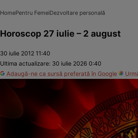
Home
Pentru Femei
Dezvoltare personală
Horoscop 27 iulie – 2 august
30 iulie 2012 11:40
Ultima actualizare:
30 iulie 2026 0:40
Adaugă-ne ca sursă preferată în Google
Urmă