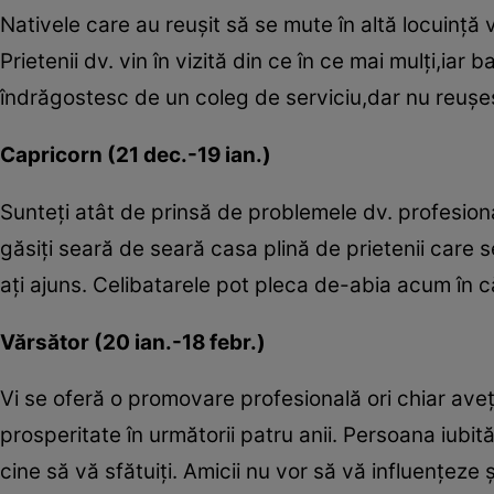
Nativele care au reuşit să se mute în altă locuinţă
Prietenii dv. vin în vizită din ce în ce mai mulţi,iar 
îndrăgostesc de un coleg de serviciu,dar nu reuşe
Capricorn (21 dec.-19 ian.)
Sunteţi atât de prinsă de problemele dv. profesiona
găsiţi seară de seară casa plină de prietenii care s
aţi ajuns. Celibatarele pot pleca de-abia acum în căl
Vărsător (20 ian.-18 febr.)
Vi se oferă o promovare profesională ori chiar aveţ
prosperitate în următorii patru anii. Persoana iubit
cine să vă sfătuiţi. Amicii nu vor să vă influenţeze