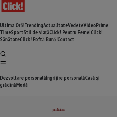
Ultima Oră!
Trending
Actualitate
Vedete
Video
Prime
Time
Sport
Stil de viață
Click! Pentru Femei
Click!
Sănătate
Click! Poftă Bună!
Contact
Dezvoltare personală
Îngrijire personală
Casă și
grădină
Modă