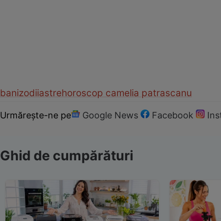
bani
zodii
astre
horoscop camelia patrascanu
Urmărește-ne pe
Google News
Facebook
In
Ghid de cumpărături