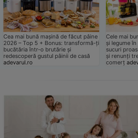
Cea mai bună mașină de făcut pâine
Cele mai bu
2026 – Top 5 + Bonus: transformă-ți
și legume în
bucătăria într-o brutărie și
sucuri proas
redescoperă gustul pâinii de casă
și renunți tr
adevarul.ro
comerț
adev