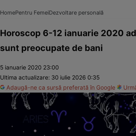
Home
Pentru Femei
Dezvoltare personală
Horoscop 6-12 ianuarie 2020 ad
sunt preocupate de bani
5 ianuarie 2020 23:00
Ultima actualizare:
30 iulie 2026 0:35
Adaugă-ne ca sursă preferată în Google
Urmă