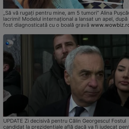
„Să vă rugați pentru mine, am 5 tumori” Alina Pușcău
lacrimi! Modelul internațional a lansat un apel, după
fost diagnosticată cu o boală gravă
www.wowbiz.r
UPDATE Zi decisivă pentru Călin Georgescu! Fostul
candidat la prezidențiale află dacă va fi judecat pen