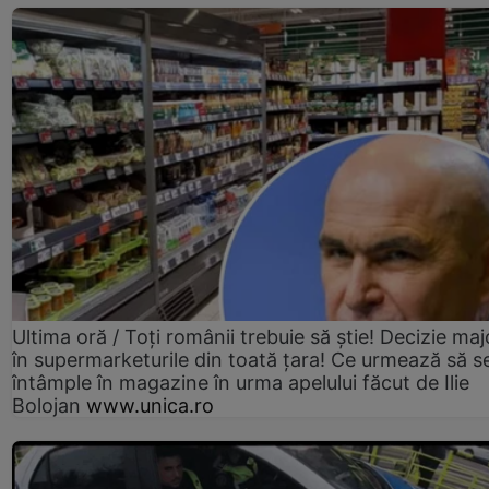
Ultima oră / Toți românii trebuie să știe! Decizie maj
în supermarketurile din toată țara! Ce urmează să s
întâmple în magazine în urma apelului făcut de Ilie
Bolojan
www.unica.ro