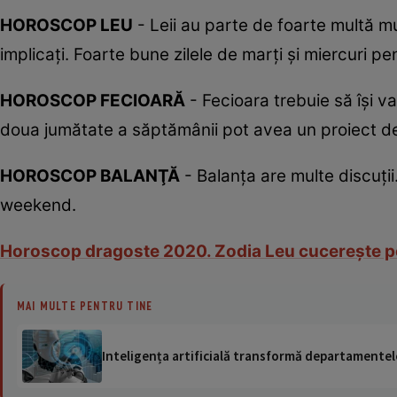
HOROSCOP LEU
- Leii au parte de foarte multă m
implicaţi. Foarte bune zilele de marţi şi miercuri pent
HOROSCOP FECIOARĂ
- Fecioara trebuie să îşi val
doua jumătate a săptămânii pot avea un proiect d
HOROSCOP BALANŢĂ
- Balanţa are multe discuţii.
weekend.
Horoscop dragoste 2020. Zodia Leu cucereşte pe o
MAI MULTE PENTRU TINE
Inteligența artificială transformă departamentele