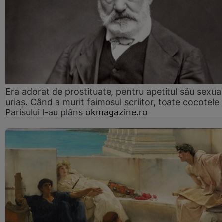
Era adorat de prostituate, pentru apetitul său sexua
uriaș. Când a murit faimosul scriitor, toate cocotele
Parisului l-au plâns
okmagazine.ro