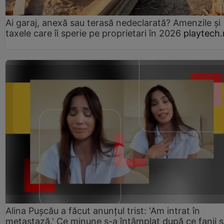
Ai garaj, anexă sau terasă nedeclarată? Amenzile și
taxele care îi sperie pe proprietari în 2026
playtech.
Alina Pușcău a făcut anunțul trist: 'Am intrat în
metastază.' Ce minune s-a întâmplat după ce fanii 