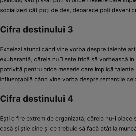
psiholog sau ţi s-ar potrivi orice meserie care impli
socializezi cât poţi de des, deoarece poţi deveni c
Cifra destinului 3
Excelezi atunci când vine vorba despre talente artist
exuberantă, căreia nu îi este frică să vorbească în p
potrivită pentru orice meserie care implică talente a
influenţabilă când vine vorba despre remarcile celor
Cifra destinului 4
Eşti o fire extrem de organizată, căreia nu-i place 
casă şi ştie cine şi ce trebuie să facă atât la muncă