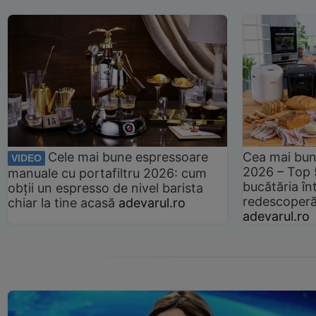
Cele mai bune espressoare
Cea mai bun
VIDEO
2026 – Top 
manuale cu portafiltru 2026: cum
bucătăria înt
obții un espresso de nivel barista
redescoperă 
chiar la tine acasă
adevarul.ro
adevarul.ro