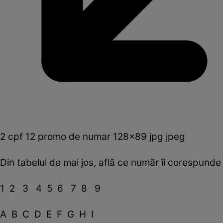
2 cpf 12 promo de numar 128x89 jpg jpeg
Din tabelul de mai jos, află ce număr îi corespunde f
1 2 3 4 5 6 7 8 9
A B C D E F G H I