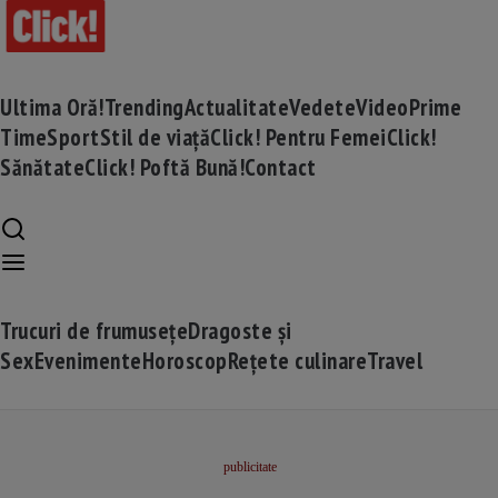
Ultima Oră!
Trending
Actualitate
Vedete
Video
Prime
Time
Sport
Stil de viață
Click! Pentru Femei
Click!
Sănătate
Click! Poftă Bună!
Contact
Trucuri de frumusețe
Dragoste și
Sex
Evenimente
Horoscop
Rețete culinare
Travel