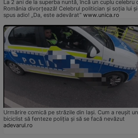
La 2 ani de la superba nuntă, încă un cuplu celebru 
România divorțează! Celebrul politician și soția lui ș
spus adio! „Da, este adevărat”
www.unica.ro
Urmărire comică pe străzile din Iași. Cum a reușit u
biciclist să fenteze poliția și să se facă nevăzut
adevarul.ro