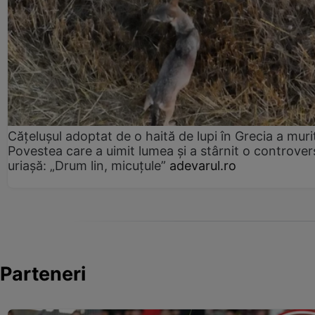
Cățelușul adoptat de o haită de lupi în Grecia a muri
Povestea care a uimit lumea și a stârnit o controver
uriașă: „Drum lin, micuțule”
adevarul.ro
Parteneri