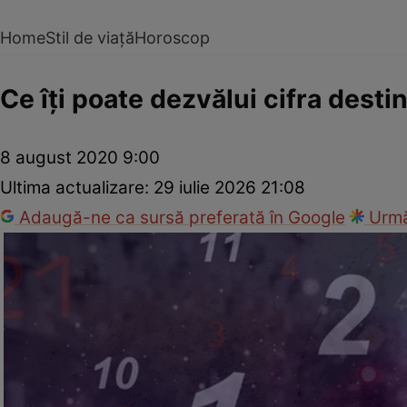
Home
Stil de viață
Horoscop
Ce îţi poate dezvălui cifra desti
8 august 2020 9:00
Ultima actualizare:
29 iulie 2026 21:08
Adaugă-ne ca sursă preferată în Google
Urmă