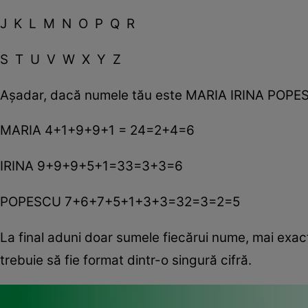
J K L M N O P Q R
S T U V W X Y Z
Aşadar, dacă numele tău este MARIA IRINA POPESC
MARIA 4+1+9+9+1 = 24=2+4=6
IRINA 9+9+9+5+1=33=3+3=6
POPESCU 7+6+7+5+1+3+3=32=3=2=5
La final aduni doar sumele fiecărui nume, mai exac
trebuie să fie format dintr-o singură cifră.