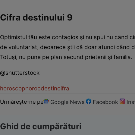
Cifra destinului 9
Optimistul tău este contagios şi nu spui nu când cin
de voluntariat, deoarece ştii că doar atunci când dă
Totuşi, nu pune pe plan secund prietenii şi familia.
@shutterstock
horoscop
noroc
destin
cifra
Urmărește-ne pe
Google News
Facebook
In
Ghid de cumpărături