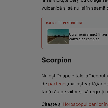
la serviciu,te cerţi cu colegii s
vulcanică şi să nu iei în seamă 
MAI MULTE PENTRU TINE
Ucrainenii aruncă în aer
controlat complet
Scorpion
Nu eşti în apele tale la început
de
partener
,mai aşteaptă,iar da
facă rău pe viitor şi să regreţi
Citeşte şi
Horoscopul banilor în