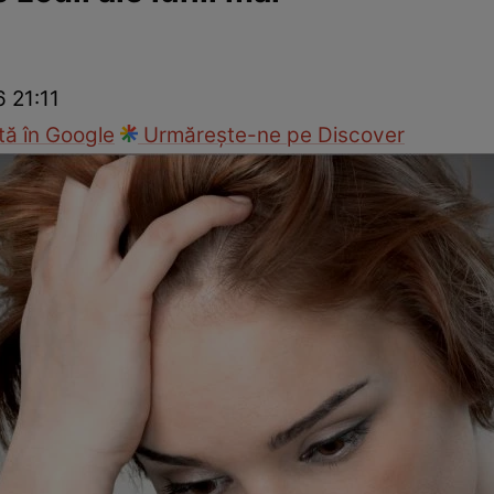
cop
Rețete culinare
Travel
6 21:11
ă în Google
Urmărește-ne pe Discover