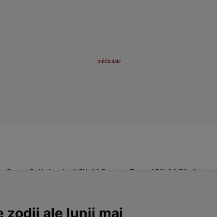
me
Sport
Stil de viață
Click! Pentru Femei
Click! Sănătate
 zodii ale lunii mai