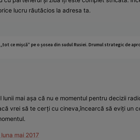
au cu partenerul şi ziua îţi este complet stricată. În
orice lucru răutăcios la adresa ta.
 „tot ce mișcă” pe o șosea din sudul Rusiei. Drumul strategic de ap
ul lunii mai aşa că nu e momentul pentru decizii rad
că vrei să te cerţi cu cineva,încearcă să eviţi un co
 momentul.
 luna mai 2017