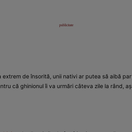
extrem de însorită, unii nativi ar putea să aibă part
tru că ghinionul îi va urmări câteva zile la rând, a