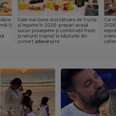
pâine
Cele mai bune storcătoare de fructe
Cel m
rmă-ți
și legume în 2026: prepari acasă
2026
sucuri proaspete și combinații fresh
espre
să
și renunți treptat la băuturile din
cremo
comerț
adevarul.ro
cafen