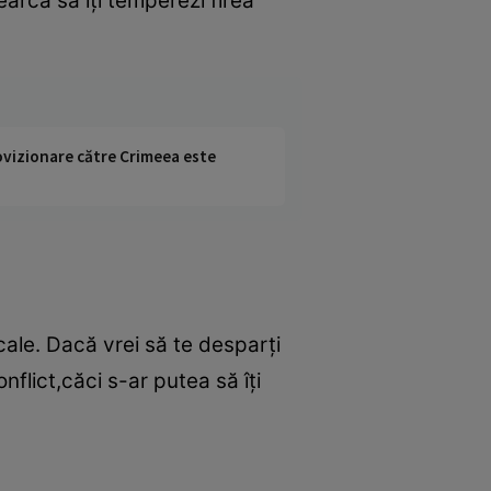
cearcă să îţi temperezi firea
rovizionare către Crimeea este
icale. Dacă vrei să te desparţi
nflict,căci s-ar putea să îţi