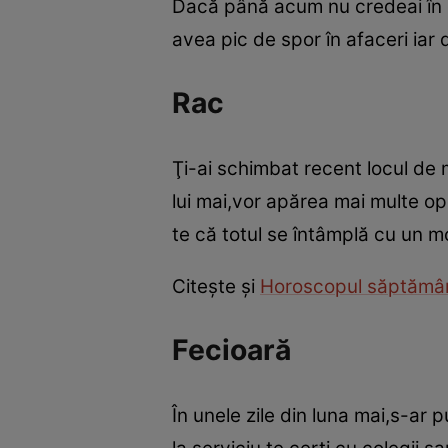
Dacă până acum nu credeai în
avea pic de spor în afaceri iar d
Rac
Ţi-ai schimbat recent locul de m
lui mai,vor apărea mai multe op
te că totul se întâmplă cu un mo
Citeşte şi
Horoscopul săptămâni
Fecioară
În unele zile din luna mai,s-ar 