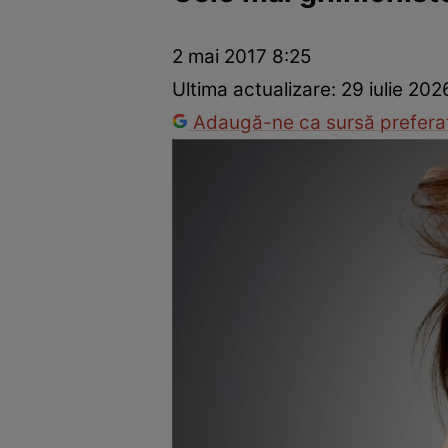
Trucuri de frumusețe
Dragoste și Sex
Evenimente
Horos
2 mai 2017 8:25
Ultima actualizare:
29 iulie 202
Adaugă-ne ca sursă preferat