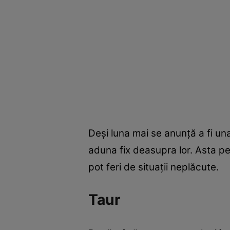
Deşi luna mai se anunţă a fi una 
aduna fix deasupra lor. Asta pen
pot feri de situaţii neplăcute.
Taur