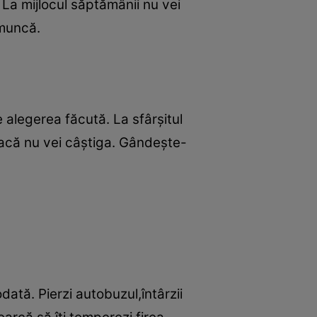
. La mijlocul săptămânii nu vei
 muncă.
 alegerea făcută. La sfârşitul
dacă nu vei câştiga. Gândeşte-
dată. Pierzi autobuzul,întârzii