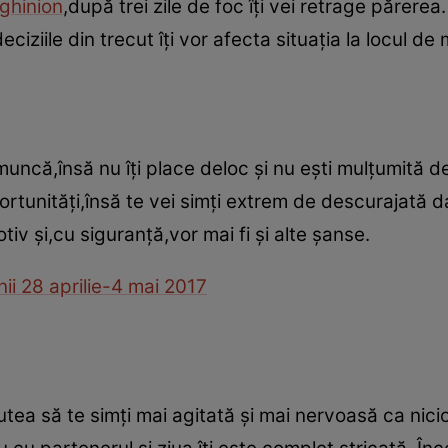
ghinion
,după trei zile de foc îţi vei retrage părerea
eciziile din trecut îţi vor afecta situaţia la locul de
uncă,însă nu îţi place deloc şi nu eşti mulţumită de
ortunităţi,însă te vei simţi extrem de descurajată 
tiv şi,cu siguranţă,vor mai fi şi alte şanse.
i 28 aprilie-4 mai 2017
putea să te simţi mai agitată şi mai nervoasă ca nicio