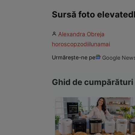
Sursă foto elevated
Alexandra Obreja
horoscop
zodii
luna
mai
Urmărește-ne pe
Google New
Ghid de cumpărături