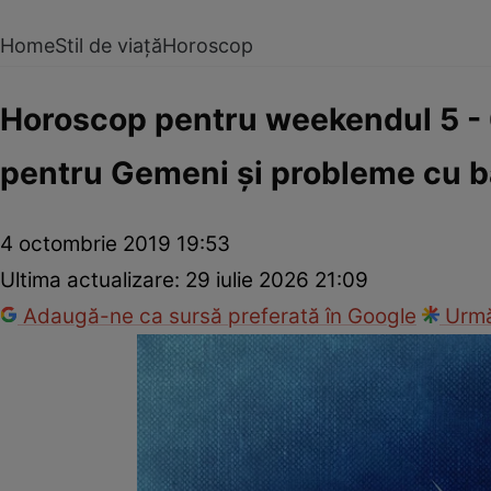
Home
Stil de viață
Horoscop
Horoscop pentru weekendul 5 - 6
pentru Gemeni şi probleme cu b
4 octombrie 2019 19:53
Ultima actualizare:
29 iulie 2026 21:09
Adaugă-ne ca sursă preferată în Google
Urmă