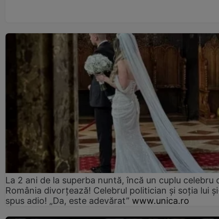
La 2 ani de la superba nuntă, încă un cuplu celebru 
România divorțează! Celebrul politician și soția lui ș
spus adio! „Da, este adevărat”
www.unica.ro