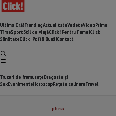
Ultima Oră!
Trending
Actualitate
Vedete
Video
Prime
Time
Sport
Stil de viață
Click! Pentru Femei
Click!
Sănătate
Click! Poftă Bună!
Contact
Trucuri de frumusețe
Dragoste și
Sex
Evenimente
Horoscop
Rețete culinare
Travel