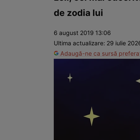
de zodia lui
Trucuri de frumusețe
Dragoste și Sex
Evenimente
Horos
6 august 2019 13:06
Ultima actualizare:
29 iulie 202
Adaugă-ne ca sursă preferat