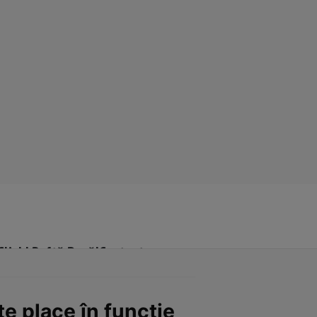
Click! Poftă Bună!
Contact
te place în funcţie