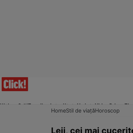
Ultima Oră!
Trending
Actualitate
Vedete
Video
Prime Ti
Home
Stil de viață
Horoscop
Leii, cei mai cucerit