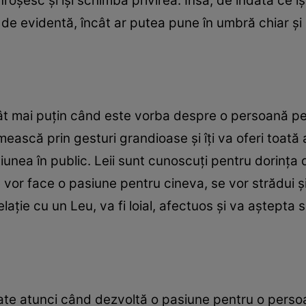
nroşesc şi îşi schimbă privirea. Însă, de îndată ce 
 de evidentă, încât ar putea pune în umbră chiar şi
tât mai puţin când este vorba despre o persoană pe 
imească prin gesturi grandioase şi îţi va oferi toată 
unea în public. Leii sunt cunoscuţi pentru dorinţa d
e vor face o pasiune pentru cineva, se vor strădui ş
elaţie cu un Leu, va fi loial, afectuos şi va aştepta 
ate atunci când dezvoltă o pasiune pentru o perso