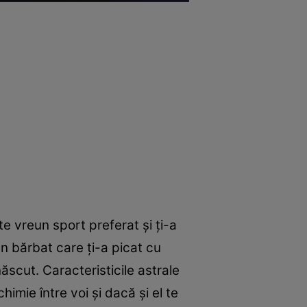
te vreun sport preferat şi ţi-a
un bărbat care ţi-a picat cu
născut. Caracteristicile astrale
himie între voi şi dacă şi el te