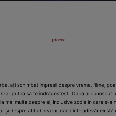
orba, aţi schimbat impresii despre vreme, filme, poa
r, s-ar putea să te îndrăgosteşti. Dacă ai cunoscut 
fla mai multe despre el, inclusive zodia în care s-a 
r şi despre atitudinea lui, dacă într-adevăr există c