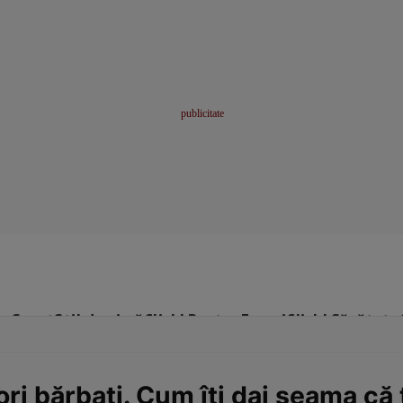
me
Sport
Stil de viață
Click! Pentru Femei
Click! Sănătate
ori bărbaţi. Cum îţi dai seama că 