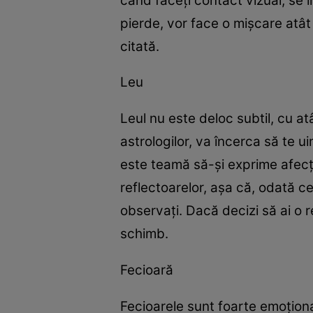
când faceţi contact vizual, se î
pierde, vor face o mişcare atât
citată.
Leu
Leul nu este deloc subtil, cu a
astrologilor, va încerca să te u
este teamă să-şi exprime afecţi
reflectoarelor, aşa că, odată c
observaţi. Dacă decizi să ai o r
schimb.
Fecioară
Fecioarele sunt foarte emoţion