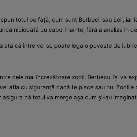
 spun totul pe faţă, cum sunt Berbecii sau Leii, iar 
uncă niciodată cu capul înainte, fără a analiza în det
arată că între voi se poate lega o poveste de iubire, 
tre cele mai încrezătoare zodii, Berbecul îşi va e
 vei afla cu siguranţă dacă te place sau nu. Zodiile
r asigura că totul va merge aşa cum şi-au imaginat, 