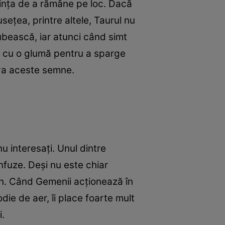
inţa de a rămâne pe loc. Dacă
eţea, printre altele, Taurul nu
 iubească, iar atunci când simt
da cu o glumă pentru a sparge
rva aceste semne.
 interesaţi. Unul dintre
onfuze. Deşi nu este chiar
u bun. Când Gemenii acţionează în
ie de aer, îi place foarte mult
i.