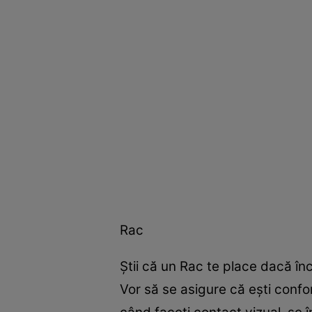
Rac
Ştii că un Rac te place dacă înce
Vor să se asigure că eşti confo