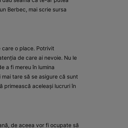
îşi dau seama că te-ar putea
 un Berbec, mai scrie sursa
care o place. Potrivit
atenţia de care ai nevoie. Nu le
e a fi mereu în lumina
i mai tare să se asigure că sunt
să primească aceleaşi lucruri în
ană, de aceea vor fi ocupate să