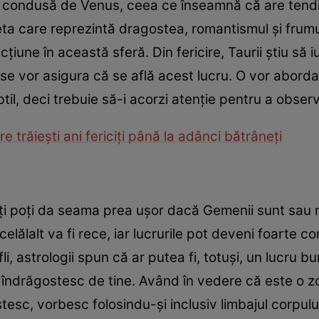
, condusă de Venus, ceea ce înseamnă că are tend
ta care reprezintă dragostea, romantismul şi frumus
cţiune în această sferă. Din fericire, Taurii ştiu să
 se vor asigura că se află acest lucru. O vor abor
btil, deci trebuie să-i acorzi atenţie pentru a obse
e trăieşti ani fericiţi până la adânci bătrâneţi
ţi poţi da seama prea uşor dacă Gemenii sunt sau nu
elălalt va fi rece, iar lucrurile pot deveni foarte c
 afli, astrologii spun că ar putea fi, totuşi, un lucr
îndrăgostesc de tine. Având în vedere că este o zod
sc, vorbesc folosindu-şi inclusiv limbajul corpulu