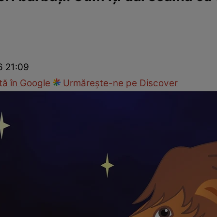
cop
Rețete culinare
Travel
6 21:09
ă în Google
Urmărește-ne pe Discover