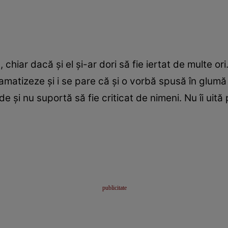
 chiar dacă şi el şi-ar dori să fie iertat de multe o
dramatizeze şi i se pare că şi o vorbă spusă în glum
 şi nu suportă să fie criticat de nimeni. Nu îi uită p