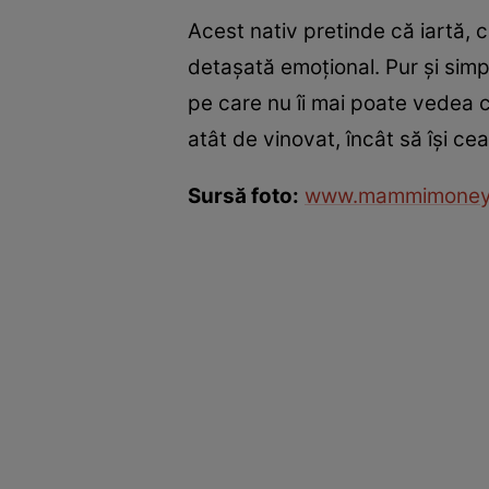
Acest nativ pretinde că iartă, c
detaşată emoţional. Pur şi simpl
pe care nu îi mai poate vedea cu
atât de vinovat, încât să îşi ce
Sursă foto:
www.mammimoney