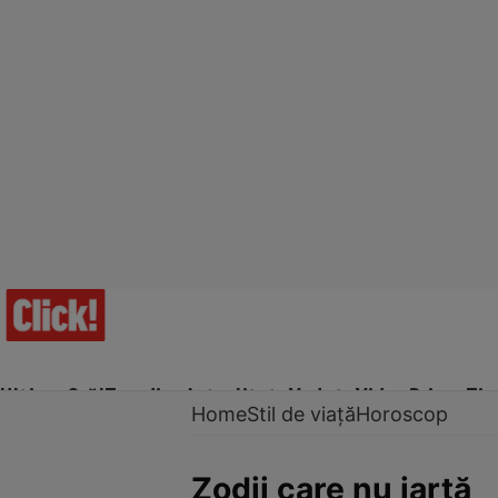
Ultima Oră!
Trending
Actualitate
Vedete
Video
Prime Ti
Home
Stil de viață
Horoscop
Zodii care nu iartă