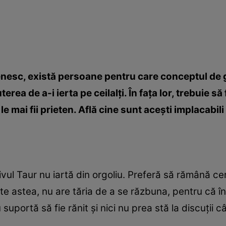
enesc, există persoane pentru care conceptul de 
rea de a-i ierta pe ceilalţi. În faţa lor, trebuie să 
e mai fii prieten. Află cine sunt aceşti implacabili
ul Taur nu iartă din orgoliu. Preferă să rămână cer
 astea, nu are tăria de a se răzbuna, pentru că în 
portă să fie rănit şi nici nu prea stă la discuţii c