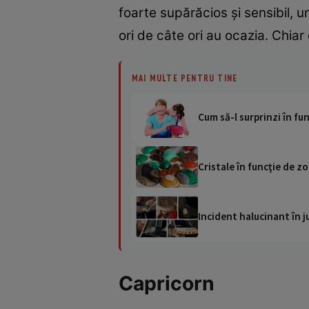
foarte supărăcios şi sensibil, u
ori de câte ori au ocazia. Chiar 
MAI MULTE PENTRU TINE
Cum să-l surprinzi în fu
Cristale în funcţie de zo
Incident halucinant în j
Capricorn