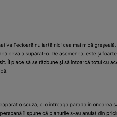
nativa Fecioară nu iartă nici cea mai mică greşeală.
dacă ceva a supărat-o. De asemenea, este şi foart
. Îi place să se răzbune şi să întoarcă totul cu a
ică.
apărat o scuză, ci o întreagă paradă în onoarea sa.
persoană îi spune că planurile s-au anulat din prici