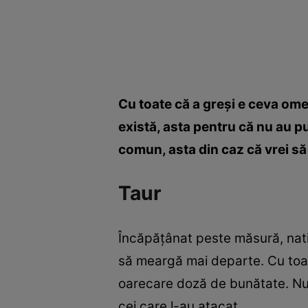
Cu toate că a greşi e ceva om
există, asta pentru că nu au pute
comun, asta din caz că vrei să l
Taur
Încăpăţânat peste măsură, nativ
să meargă mai departe. Cu toate
oarecare doză de bunătate. Nu su
cei care l-au atacat.