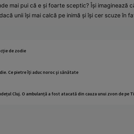
nde mai pui că e şi foarte sceptic? Îşi imaginează că 
dacă unii îşi mai calcă pe inimă şi îşi cer scuze în fa
ncţie de zodie
die. Ce pietre îţi aduc noroc şi sănătate
udețul Cluj. O ambulanță a fost atacată din cauza unui zvon de pe 