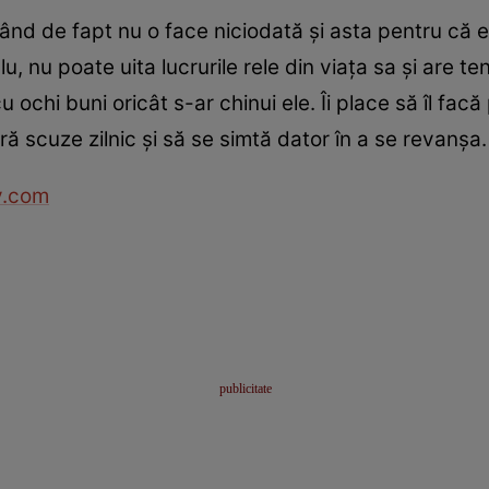
ând de fapt nu o face niciodată şi asta pentru că es
u, nu poate uita lucrurile rele din viaţa sa şi are 
 ochi buni oricât s-ar chinui ele. Îi place să îl facă
ară scuze zilnic şi să se simtă dator în a se revanşa.
.com