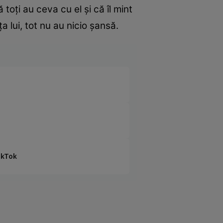
toţi au ceva cu el şi că îl mint
ţa lui, tot nu au nicio şansă.
TikTok