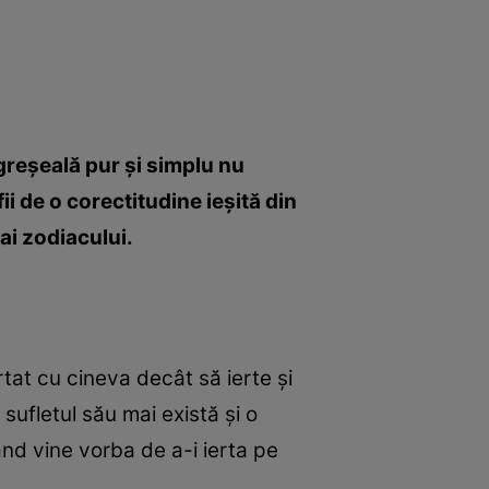
greşeală pur şi simplu nu
fii de o corectitudine ieşită din
 ai zodiacului.
tat cu cineva decât să ierte şi
sufletul său mai există şi o
ând vine vorba de a-i ierta pe