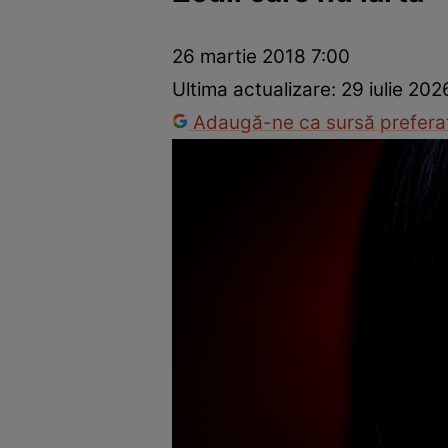
Trucuri de frumusețe
Dragoste și Sex
Evenimente
Horos
26 martie 2018 7:00
Ultima actualizare:
29 iulie 202
Adaugă-ne ca sursă preferat