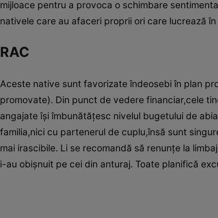
mijloace pentru a provoca o schimbare sentimenta
nativele care au afaceri proprii ori care lucrează î
RAC
Aceste native sunt favorizate îndeosebi în plan pro
promovate). Din punct de vedere financiar,cele tine
angajate îşi îmbunătăţesc nivelul bugetului de abia l
familia,nici cu partenerul de cuplu,însă sunt singu
mai irascibile. Li se recomandă să renunţe la limba
i-au obişnuit pe cei din anturaj. Toate planifică excur