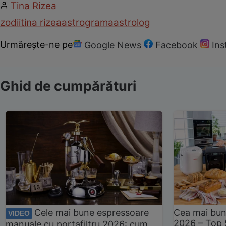
Tina Rizea
zodii
tina rizea
astrograma
astrolog
Urmărește-ne pe
Google News
Facebook
In
Ghid de cumpărături
Cele mai bune espressoare
Cea mai bun
VIDEO
2026 – Top 
manuale cu portafiltru 2026: cum