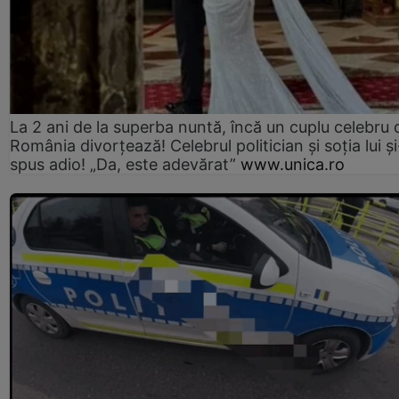
La 2 ani de la superba nuntă, încă un cuplu celebru 
România divorțează! Celebrul politician și soția lui ș
spus adio! „Da, este adevărat”
www.unica.ro