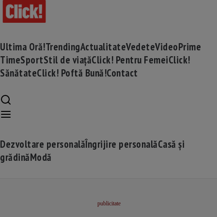
Ultima Oră!
Trending
Actualitate
Vedete
Video
Prime
Time
Sport
Stil de viață
Click! Pentru Femei
Click!
Sănătate
Click! Poftă Bună!
Contact
Dezvoltare personală
Îngrijire personală
Casă și
grădină
Modă