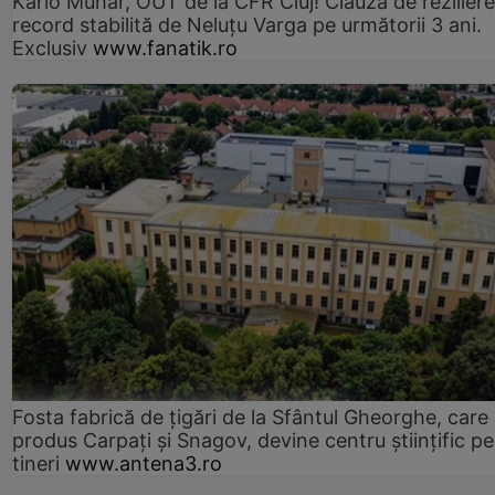
Karlo Muhar, OUT de la CFR Cluj! Clauză de reziliere
record stabilită de Neluțu Varga pe următorii 3 ani.
Exclusiv
www.fanatik.ro
Fosta fabrică de țigări de la Sfântul Gheorghe, care
produs Carpați și Snagov, devine centru științific p
tineri
www.antena3.ro