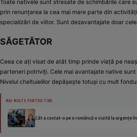
Toate nativele sunt stresate de schimbările care su
prin renunţarea la cea mai mare parte din activit
specializări de viitor. Sunt dezavantajate doar cel
SĂGETĂTOR
Ceea ce aţi visat de atât timp prinde viaţă pe neaşt
parteneri potriviţi. Cele mai avantajate native su
Nivelul cheltuielilor depăşeşte totuşi cu mult fondur
MAI MULTE PENTRU TINE
Cât a costat-o pe o româncă o vizită la urgențe în