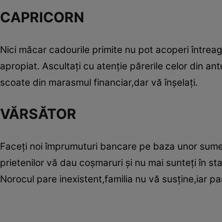
CAPRICORN
Nici măcar cadourile primite nu pot acoperi întreaga
apropiat. Ascultaţi cu atenţie părerile celor din antu
scoate din marasmul financiar,dar vă înşelaţi.
VĂRSĂTOR
Faceţi noi împrumuturi bancare pe baza unor sume c
prietenilor vă dau coşmaruri şi nu mai sunteţi în st
Norocul pare inexistent,familia nu vă susţine,iar p