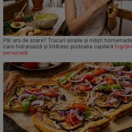
Păr ars de soare? Trucuri simple și măști homemad
care hidratează și întăresc podoaba capilară
Îngrijir
personală