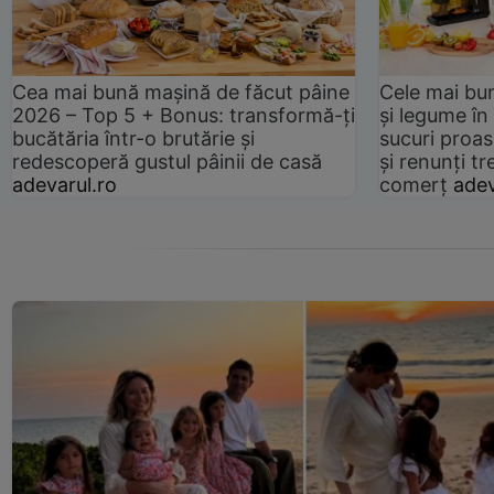
Cea mai bună mașină de făcut pâine
Cele mai bu
2026 – Top 5 + Bonus: transformă-ți
și legume în
bucătăria într-o brutărie și
sucuri proas
redescoperă gustul pâinii de casă
și renunți tr
adevarul.ro
comerț
adev