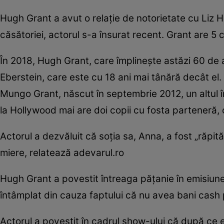
Hugh Grant a avut o relaţie de notorietate cu Liz H
căsătoriei, actorul s-a însurat recent. Grant are 5 c
În 2018, Hugh Grant, care împlineşte astăzi 60 de
Eberstein, care este cu 18 ani mai tânără decât el
Mungo Grant, născut în septembrie 2012, un altul în
la Hollywood mai are doi copii cu fosta parteneră, 
Actorul a dezvăluit că soţia sa, Anna, a fost „răpită“
miere, relatează adevarul.ro
Hugh Grant a povestit întreaga păţanie în emisiunea
întâmplat din cauza faptului că nu avea bani cash pe
Actorul a povestit în cadrul show-ului că după ce el 