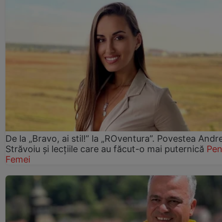
De la „Bravo, ai stil!” la „ROventura”. Povestea Andr
Străvoiu și lecțiile care au făcut-o mai puternică
Pen
Femei