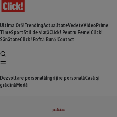
Ultima Oră!
Trending
Actualitate
Vedete
Video
Prime
Time
Sport
Stil de viață
Click! Pentru Femei
Click!
Sănătate
Click! Poftă Bună!
Contact
Dezvoltare personală
Îngrijire personală
Casă și
grădină
Modă