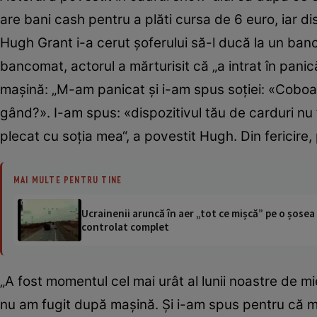
are bani cash pentru a plăti cursa de 6 euro, iar dis
Hugh Grant i-a cerut şoferului să-l ducă la un banc
bancomat, actorul a mărturisit că „a intrat în panică
maşină: „M-am panicat şi i-am spus soţiei: «Coboară
gând?». I-am spus: «dispozitivul tău de carduri nu
plecat cu soţia mea“, a povestit Hugh. Din fericire,
MAI MULTE PENTRU TINE
Ucrainenii aruncă în aer „tot ce mișcă” pe o șose
controlat complet
„A fost momentul cel mai urât al lunii noastre de m
nu am fugit după maşină. Şi i-am spus pentru că m