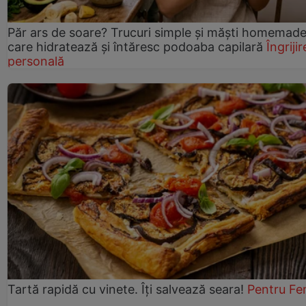
Păr ars de soare? Trucuri simple și măști homemad
care hidratează și întăresc podoaba capilară
Îngrijir
personală
Tartă rapidă cu vinete. Îți salvează seara!
Pentru Fe