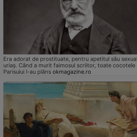
Era adorat de prostituate, pentru apetitul său sexua
uriaș. Când a murit faimosul scriitor, toate cocotele
Parisului l-au plâns
okmagazine.ro