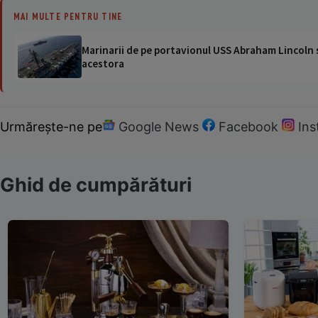
MAI MULTE PENTRU TINE
Marinarii de pe portavionul USS Abraham Lincoln su
acestora
Urmărește-ne pe
Google News
Facebook
In
Ghid de cumpărături