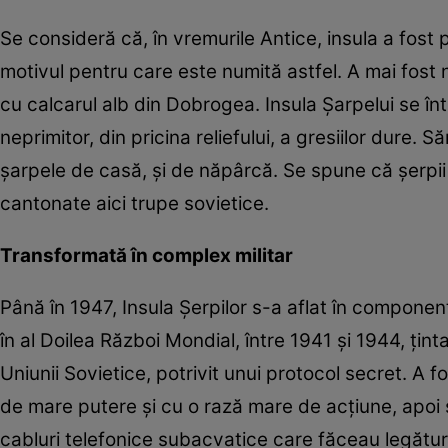
Se consideră că, în vremurile Antice, insula a fost 
motivul pentru care este numită astfel. A mai fost
cu calcarul alb din Dobrogea. Insula Şarpelui se în
neprimitor, din pricina reliefului, a gresiilor dure. 
şarpele de casă, şi de năpârcă. Se spune că şerpii au
cantonate aici trupe sovietice.
Transformată în complex militar
Până în 1947, Insula Şerpilor s-a aflat în componenţ
în al Doilea Război Mondial, între 1941 şi 1944, ţi
Uniunii Sovietice, potrivit unui protocol secret. A f
de mare putere şi cu o rază mare de acţiune, apoi sta
cabluri telefonice subacvatice care făceau legătur