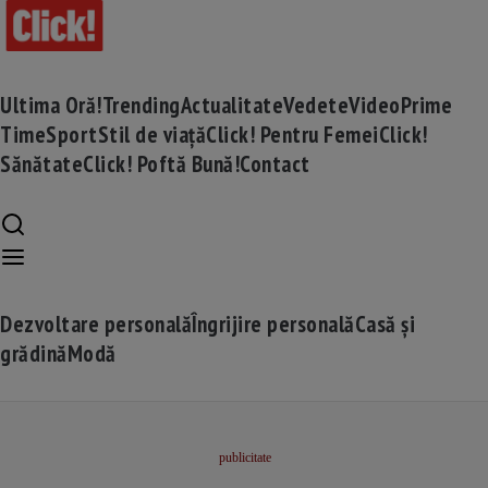
Ultima Oră!
Trending
Actualitate
Vedete
Video
Prime
Time
Sport
Stil de viață
Click! Pentru Femei
Click!
Sănătate
Click! Poftă Bună!
Contact
Dezvoltare personală
Îngrijire personală
Casă și
grădină
Modă