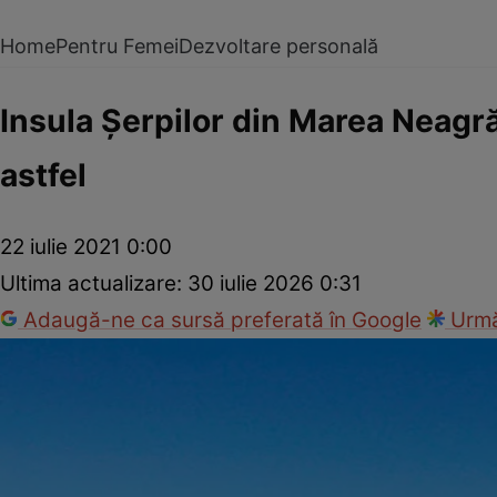
Home
Pentru Femei
Dezvoltare personală
Insula Şerpilor din Marea Neagr
astfel
22 iulie 2021 0:00
Ultima actualizare:
30 iulie 2026 0:31
Adaugă-ne ca sursă preferată în Google
Urmă