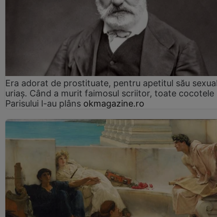
Era adorat de prostituate, pentru apetitul său sexua
uriaș. Când a murit faimosul scriitor, toate cocotele
Parisului l-au plâns
okmagazine.ro