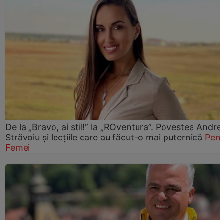
De la „Bravo, ai stil!” la „ROventura”. Povestea Andr
Străvoiu și lecțiile care au făcut-o mai puternică
Pen
Femei