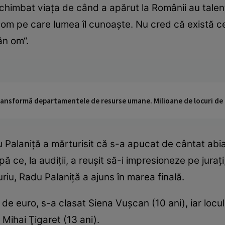
chimbat viaţa de când a apărut la Românii au talen
m pe care lumea îl cunoaşte. Nu cred că există ce
ân om“.
 transformă departamentele de resurse umane. Milioane de locuri de
Palaniţă a mărturisit că s-a apucat de cântat abia
ce, la audiţii, a reuşit să-i impresioneze pe juraţi,
iu, Radu Palaniţă a ajuns în marea finală.
de euro, s-a clasat Siena Vuşcan (10 ani), iar locu
l Mihai Ţigaret (13 ani).