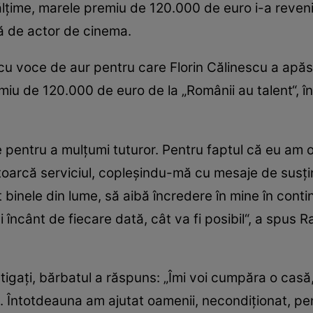
lţime, marele premiu de 120.000 de euro i-a reveni
ă de actor de cinema.
cu voce de aur pentru care Florin Călinescu a apăs
emiu de 120.000 de euro de la „Românii au talent“, în
 pentru a mulţumi tuturor. Pentru faptul că eu am o
ntoarcă serviciul, copleşindu-mă cu mesaje de susţin
 binele din lume, să aibă încredere în mine în conti
-i încânt de fiecare dată, cât va fi posibil“, a spus
igaţi, bărbatul a răspuns: „Îmi voi cumpăra o casă, î
aşă. Întotdeauna am ajutat oamenii, necondiţionat, p