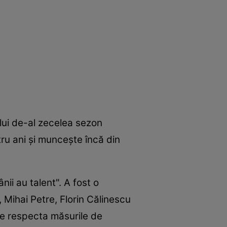
lui de-al zecelea sezon
tru ani şi munceşte încă din
ii au talent". A fost o
 Mihai Petre, Florin Călinescu
 se respecta măsurile de