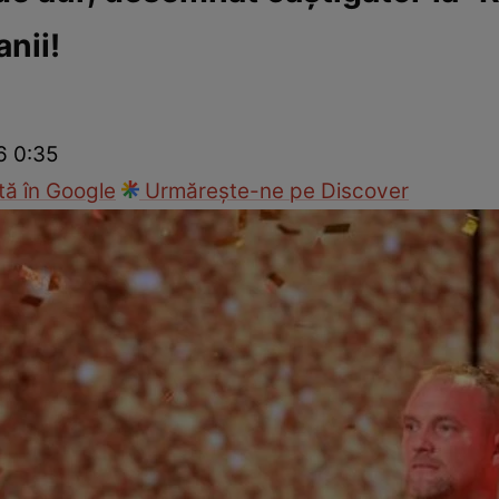
anii!
Modă
6 0:35
ă în Google
Urmărește-ne pe Discover