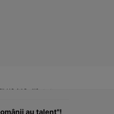
Click! Poftă Bună!
Contact
omânii au talent"!