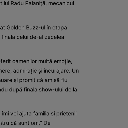
t lui Radu Palaniţă, mecanicul
at Golden Buzz-ul în etapa
 finala celui de-al zecelea
ferit oamenilor multă emoţie,
ere, admiraţie şi încurajare. Un
nuare şi promit că am să fiu
 Radu după finala show-ului de la
mi voi ajuta familia şi prietenii
entru că sunt om.“ De