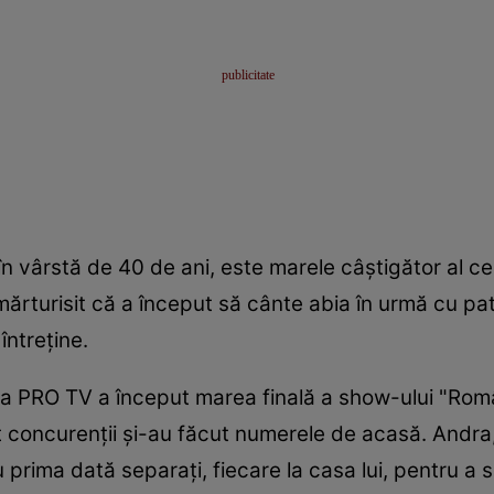
n vârstă de 40 de ani, este marele câştigător al ce
 mărturisit că a început să cânte abia în urmă cu pa
ntreţine.
 la PRO TV a început marea finală a show-ului "Român
ât concurenţii şi-au făcut numerele de acasă. Andra,
 prima dată separaţi, fiecare la casa lui, pentru a