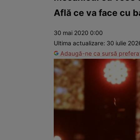
Află ce va face cu b
Dezvoltare personală
Îngrijire personală
Casă și grădină
30 mai 2020 0:00
Ultima actualizare:
30 iulie 202
Adaugă-ne ca sursă preferat