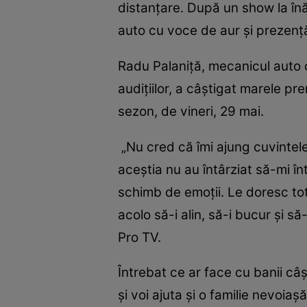
distanţare. După un show la înă
auto cu voce de aur şi prezenţ
Radu Palaniţă, mecanicul auto 
audiţiilor, a câştigat marele pr
sezon, de vineri, 29 mai.
„Nu cred că îmi ajung cuvintele
aceştia nu au întârziat să-mi î
schimb de emoţii. Le doresc tot
acolo să-i alin, să-i bucur şi să
Pro TV.
Întrebat ce ar face cu banii câşt
şi voi ajuta şi o familie nevoi