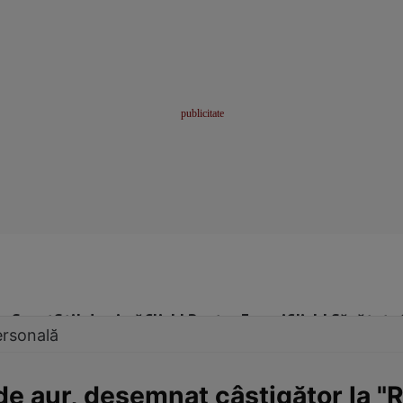
me
Sport
Stil de viață
Click! Pentru Femei
Click! Sănătate
ersonală
e aur, desemnat câştigător la "R