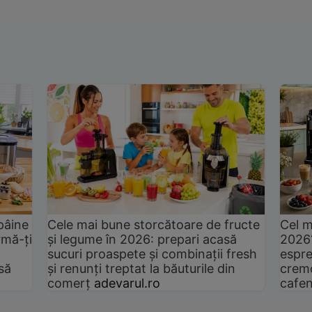
pâine
Cele mai bune storcătoare de fructe
Cel m
rmă-ți
și legume în 2026: prepari acasă
2026
sucuri proaspete și combinații fresh
espre
să
și renunți treptat la băuturile din
cremo
comerț
adevarul.ro
cafen