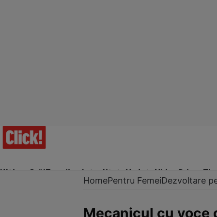
Ultima Oră!
Trending
Actualitate
Vedete
Video
Prime Ti
Home
Pentru Femei
Dezvoltare p
Mecanicul cu voce d