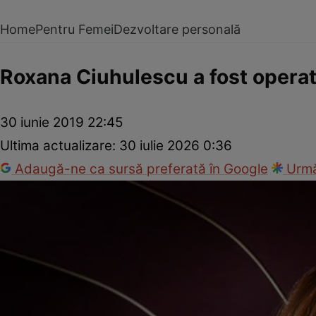
Home
Pentru Femei
Dezvoltare personală
Roxana Ciuhulescu a fost operată
30 iunie 2019 22:45
Ultima actualizare:
30 iulie 2026 0:36
Adaugă-ne ca sursă preferată în Google
Urmă