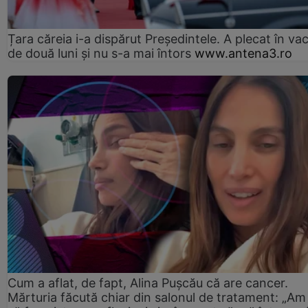
Țara căreia i-a dispărut Președintele. A plecat în va
de două luni și nu s-a mai întors
www.antena3.ro
Cum a aflat, de fapt, Alina Pușcău că are cancer.
Mărturia făcută chiar din salonul de tratament: „Am