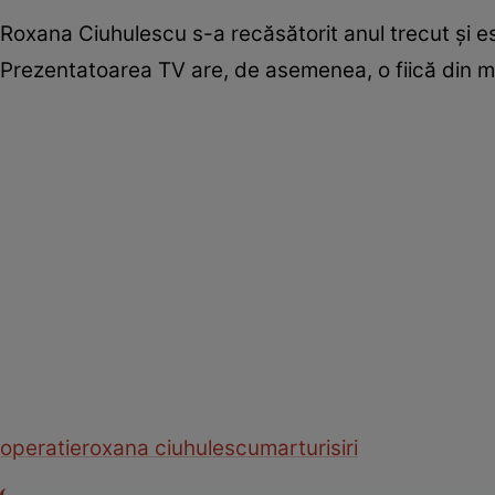
Roxana Ciuhulescu s-a recăsătorit anul trecut şi est
Prezentatoarea TV are, de asemenea, o fiică din ma
operatie
roxana ciuhulescu
marturisiri