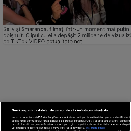
Selly și Smaranda, filmați într-un moment mai puțin
obișnuit. Clipul cu ei a depășit 2 milioane de vizualiz
pe TikTok VIDEO
actualitate.net
Nouă ne pasă ca datele tale personale să rămână confidențiale
Noi și partenerii noștri
606
stocăm și/sau accesăm informații pe dispozitivul dvs., precum identificatorii
cookie unici pentru prelucrarea datelor cu caracter personal. Puteți accepta sau gestiona alegerile
dvs. făcând clic mai jos sau în orice moment, pe pagina cu politica de confidențialitate. Aceste alegeri
vor fi raportate partenerilor noștri și nu vă vor afecta navigarea.
Mai multe detalii