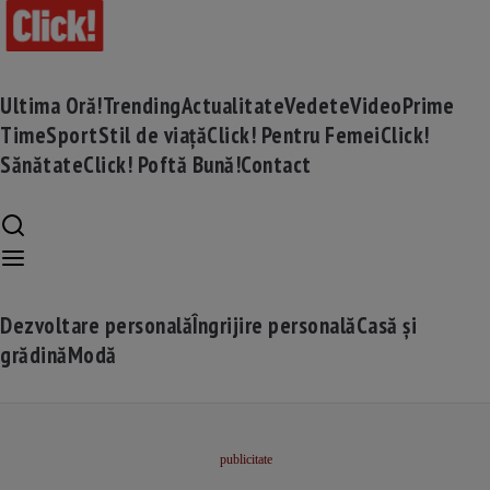
Ultima Oră!
Trending
Actualitate
Vedete
Video
Prime
Time
Sport
Stil de viață
Click! Pentru Femei
Click!
Sănătate
Click! Poftă Bună!
Contact
Dezvoltare personală
Îngrijire personală
Casă și
grădină
Modă