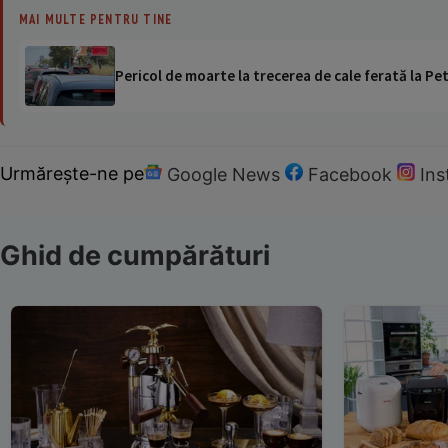
MAI MULTE PENTRU TINE
Pericol de moarte la trecerea de cale ferată la Pet
Urmărește-ne pe
Google News
Facebook
In
Ghid de cumpărături