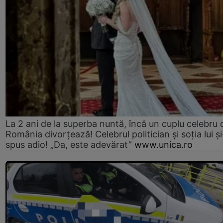
La 2 ani de la superba nuntă, încă un cuplu celebru 
România divorțează! Celebrul politician și soția lui ș
spus adio! „Da, este adevărat”
www.unica.ro