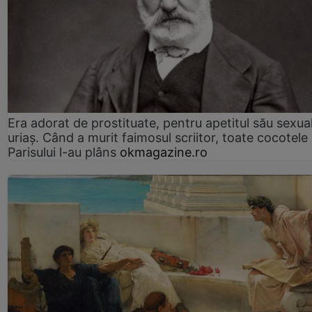
Era adorat de prostituate, pentru apetitul său sexua
uriaș. Când a murit faimosul scriitor, toate cocotele
Parisului l-au plâns
okmagazine.ro