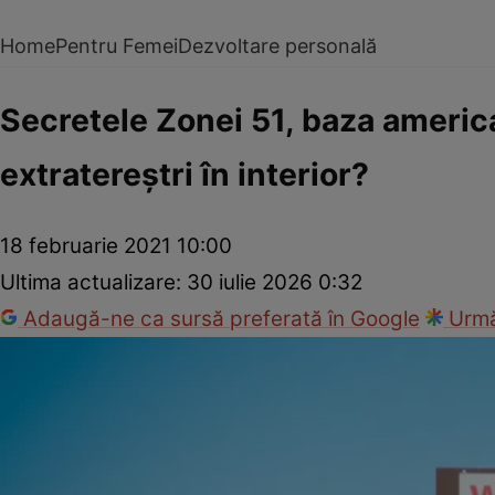
Home
Pentru Femei
Dezvoltare personală
Secretele Zonei 51, baza americ
extratereştri în interior?
18 februarie 2021 10:00
Ultima actualizare:
30 iulie 2026 0:32
Adaugă-ne ca sursă preferată în Google
Urmă