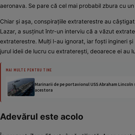
aeronava. Se pare că cel mai probabil zbura cu un 
Chiar şi aşa, conspiraţiile extraterestre au câştiga
Lazar, a susţinut într-un interviu că a văzut extrater
extraterestre. Mulţi l-au ignorat, iar foşti ingineri 
jurul ideii de lucru cu extratereşti, deoarece ei au 
MAI MULTE PENTRU TINE
Marinarii de pe portavionul USS Abraham Lincoln su
acestora
Adevărul este acolo