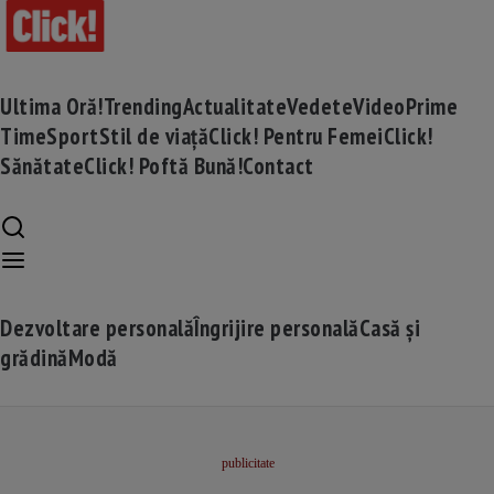
Ultima Oră!
Trending
Actualitate
Vedete
Video
Prime
Time
Sport
Stil de viață
Click! Pentru Femei
Click!
Sănătate
Click! Poftă Bună!
Contact
Dezvoltare personală
Îngrijire personală
Casă și
grădină
Modă