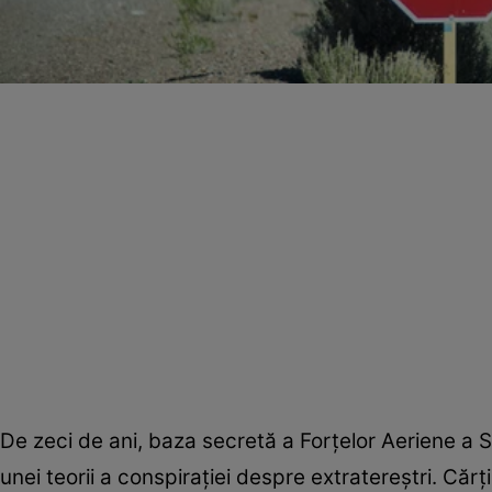
De zeci de ani, baza secretă a Forţelor Aeriene a 
unei teorii a conspiraţiei despre extratereştri. Căr