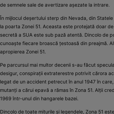
de semnele sale de avertizare aşezate la intrare.
În mijlocul deşertului sterp din Nevada, din Statel
la poarta Zonei 51. Aceasta este protejată doar de 
secretă a SUA este sub pază atentă. Dincolo de po
cunoaşte fiecare broască ţestoasă din preajmă. Alţi
apropierea Zonei 51.
Pe parcursul mai multor decenii s-au făcut speculaţi
desigur, conspiraţii extraterestre potrivit cărora aco
legat de un accident petrecut în anul 1947 în care, zi
mutanţi a cărui epavă a rămas în Zona 51. Alţii cre
1969 într-unul din hangarele bazei.
Dincolo de toate miturile şi legendele, Zona 51 este