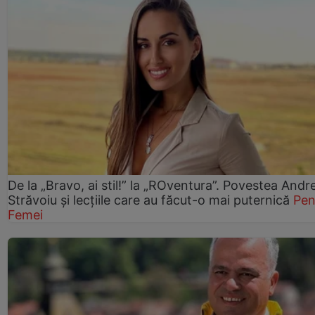
De la „Bravo, ai stil!” la „ROventura”. Povestea Andr
Străvoiu și lecțiile care au făcut-o mai puternică
Pen
Femei