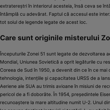
extratereştri în interiorul acesteia, însă ceva se î
întâmplă cu adevărat. Faptul că accesul este interzi
tot soiul de legende legate de acest loc.
Care sunt originile misterului Z
Începuturile Zonei 51 sunt legate de dezvoltarea 
Mondial, Uniunea Sovietică a oprit legăturile cu res
Coreea de Sud în 1950, a devenit din ce în ce mai cl
tehnologia, intenţiile şi capacitatea URSS de a lans
Aeriene ale SUA au trimis avioane în misiuni de re
pericol de a fi doborâte. În 1954, preşedintele Eis
recunoaştere la mare altitudine numit U-2. Unul din