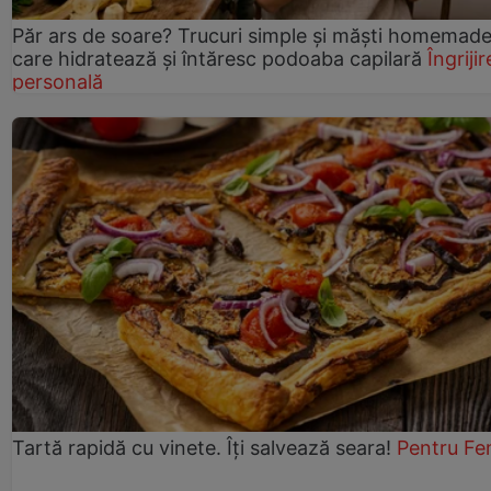
Păr ars de soare? Trucuri simple și măști homemad
care hidratează și întăresc podoaba capilară
Îngrijir
personală
Tartă rapidă cu vinete. Îți salvează seara!
Pentru Fe