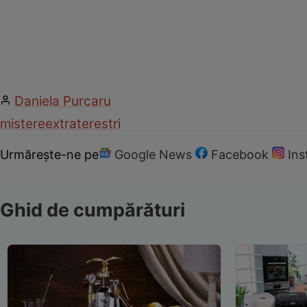
Daniela Purcaru
mistere
extraterestri
Urmărește-ne pe
Google News
Facebook
In
Ghid de cumpărături