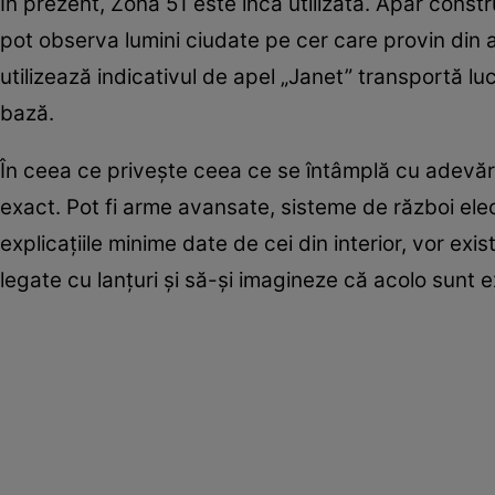
În prezent, Zona 51 este încă utilizată. Apar construcţ
pot observa lumini ciudate pe cer care provin di
utilizează indicativul de apel „Janet” transportă l
bază.
În ceea ce priveşte ceea ce se întâmplă cu adevăra
exact. Pot fi arme avansate, sisteme de război elect
explicaţiile minime date de cei din interior, vor ex
legate cu lanţuri şi să-şi imagineze că acolo sunt e