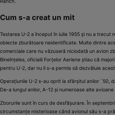
Ranch.
Cum s-a creat un mit
Testarea U-2 a început în iulie 1955 şi nu a trecu
obiecte zburătoare neidentificate. Multe dintre acest
comerciale care nu văzuseră niciodată un avion zbu
Bineînţeles, oficialii Forţelor Aeriene ştiau că majo
pentru U-2, dar nu li s-a permis să dezvăluie aceste
Operaţiunile U-2 s-au oprit la sfârşitul anilor `50, 
De-a lungul anilor, A-12 şi numeroase alte avioane 
Zborurile sunt în curs de desfăşurare. În septembrie
circumstanţe misterioase când avionul său s-a prăb