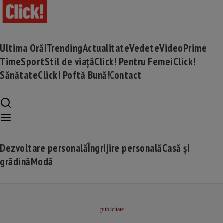
Ultima Oră!
Trending
Actualitate
Vedete
Video
Prime
Time
Sport
Stil de viață
Click! Pentru Femei
Click!
Sănătate
Click! Poftă Bună!
Contact
Dezvoltare personală
Îngrijire personală
Casă și
grădină
Modă