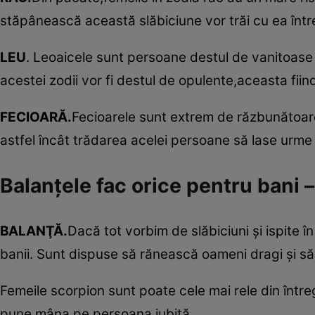
stăpânească această slăbiciune vor trăi cu ea într
LEU
. Leoaicele sunt persoane destul de vanitoase ş
acestei zodii vor fi destul de opulente,aceasta fiind
FECIOARĂ.
Fecioarele sunt extrem de răzbunătoare
astfel încât trădarea acelei persoane să lase urme
Balanţele fac orice pentru bani – 
BALANŢĂ.
Dacă tot vorbim de slăbiciuni şi ispite 
banii. Sunt dispuse să rănească oameni dragi şi să
Femeile scorpion sunt poate cele mai rele din între
pune mâna pe persoana iubită.