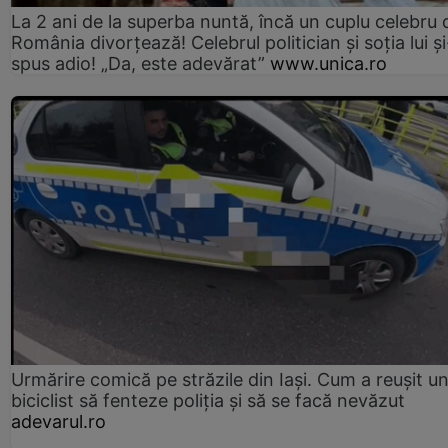
La 2 ani de la superba nuntă, încă un cuplu celebru 
România divorțează! Celebrul politician și soția lui ș
spus adio! „Da, este adevărat”
www.unica.ro
Urmărire comică pe străzile din Iași. Cum a reușit u
biciclist să fenteze poliția și să se facă nevăzut
adevarul.ro