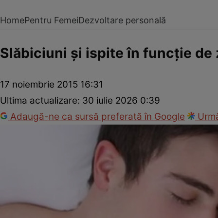
Home
Pentru Femei
Dezvoltare personală
Slăbiciuni şi ispite în funcţie de
17 noiembrie 2015 16:31
Ultima actualizare:
30 iulie 2026 0:39
Adaugă-ne ca sursă preferată în Google
Urmă