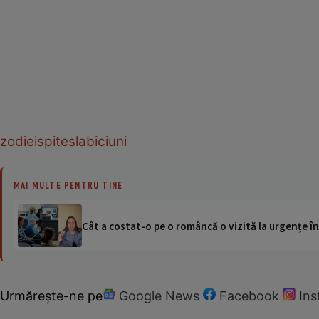
zodie
ispite
slabiciuni
MAI MULTE PENTRU TINE
Cât a costat-o pe o româncă o vizită la urgențe în
Urmărește-ne pe
Google News
Facebook
In