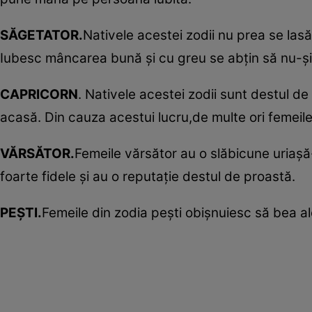
SĂGETATOR.
Nativele acestei zodii nu prea se las
Iubesc mâncarea bună şi cu greu se abţin să nu-şi 
CAPRICORN
. Nativele acestei zodii sunt destul d
acasă. Din cauza acestui lucru,de multe ori femeil
VĂRSĂTOR.
Femeile vărsător au o slăbicune uriaşă
foarte fidele şi au o reputaţie destul de proastă.
PEŞTI.
Femeile din zodia peşti obişnuiesc să bea al