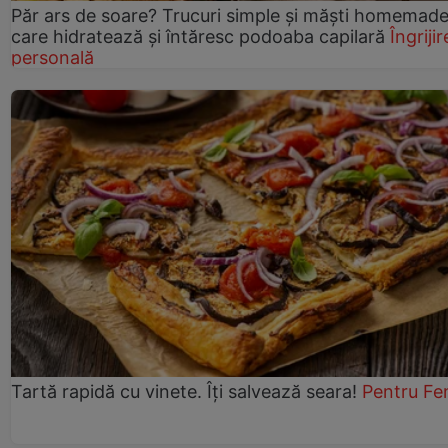
Păr ars de soare? Trucuri simple și măști homemad
care hidratează și întăresc podoaba capilară
Îngrijir
personală
Tartă rapidă cu vinete. Îți salvează seara!
Pentru Fe