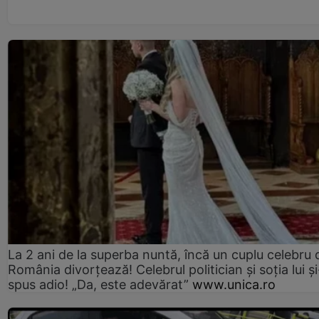
La 2 ani de la superba nuntă, încă un cuplu celebru 
România divorțează! Celebrul politician și soția lui ș
spus adio! „Da, este adevărat”
www.unica.ro