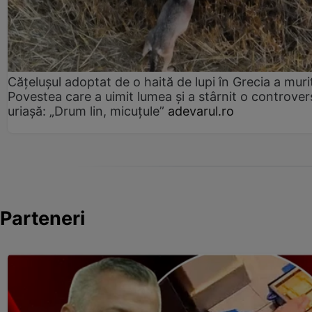
Cățelușul adoptat de o haită de lupi în Grecia a muri
Povestea care a uimit lumea și a stârnit o controver
uriașă: „Drum lin, micuțule”
adevarul.ro
Parteneri