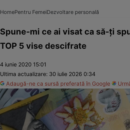
Home
Pentru Femei
Dezvoltare personală
Spune-mi ce ai visat ca să-ţi spu
TOP 5 vise descifrate
4 iunie 2020 15:01
Ultima actualizare:
30 iulie 2026 0:34
Adaugă-ne ca sursă preferată în Google
Urmă