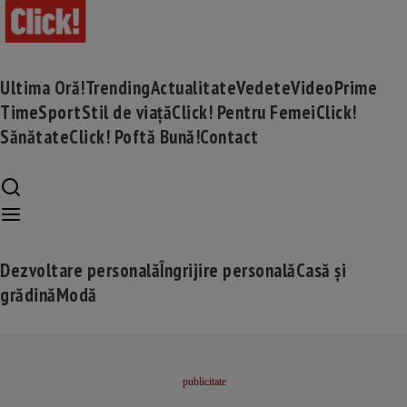
Ultima Oră!
Trending
Actualitate
Vedete
Video
Prime
Time
Sport
Stil de viață
Click! Pentru Femei
Click!
Sănătate
Click! Poftă Bună!
Contact
Dezvoltare personală
Îngrijire personală
Casă și
grădină
Modă