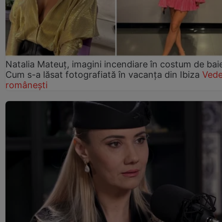
Natalia Mateuț, imagini incendiare în costum de bai
Cum s-a lăsat fotografiată în vacanța din Ibiza
Vede
românești