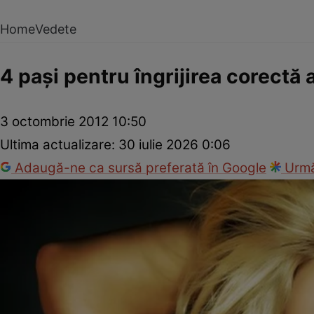
Home
Vedete
4 paşi pentru îngrijirea corectă 
3 octombrie 2012 10:50
Ultima actualizare:
30 iulie 2026 0:06
Adaugă-ne ca sursă preferată în Google
Urmă