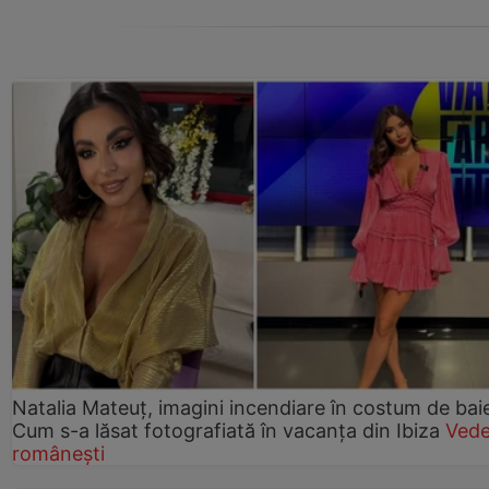
Natalia Mateuț, imagini incendiare în costum de bai
Cum s-a lăsat fotografiată în vacanța din Ibiza
Vede
românești