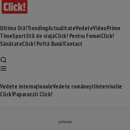
Ultima Oră!
Trending
Actualitate
Vedete
Video
Prime
Time
Sport
Stil de viață
Click! Pentru Femei
Click!
Sănătate
Click! Poftă Bună!
Contact
Vedete internaționale
Vedete românești
Interviurile
Click!
Paparazzii Click!