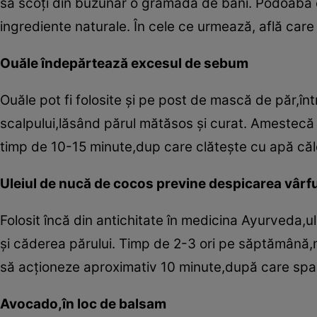
să scoţi din buzunar o grămadă de bani. Podoaba capi
ingrediente naturale. În cele ce urmează, află care 
Ouăle îndepărtează excesul de sebum
Ouăle pot fi folosite şi pe post de mască de păr,în
scalpului,lăsând părul mătăsos şi curat. Amestecă 
timp de 10-15 minute,dup care clăteşte cu apă căl
Uleiul de nucă de cocos previne despicarea vârfu
Folosit încă din antichitate în medicina Ayurveda,
şi căderea părului. Timp de 2-3 ori pe săptămână,m
să acţioneze aproximativ 10 minute,după care spa
Avocado,în loc de balsam