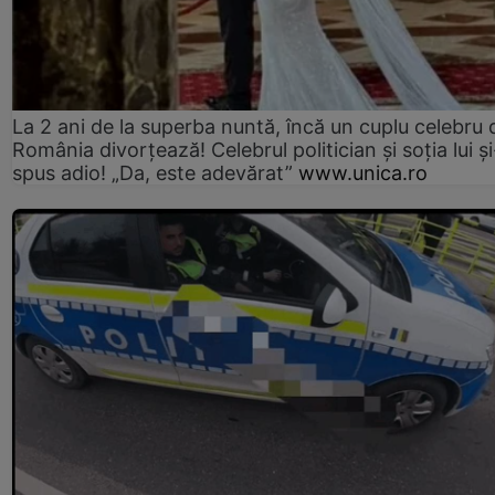
La 2 ani de la superba nuntă, încă un cuplu celebru 
România divorțează! Celebrul politician și soția lui ș
spus adio! „Da, este adevărat”
www.unica.ro