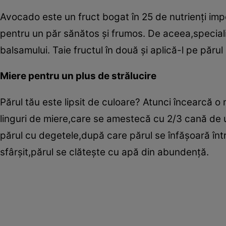
Avocado este un fruct bogat în 25 de nutrienţi impo
pentru un păr sănătos şi frumos. De aceea,specialiş
balsamului. Taie fructul în două şi aplică-l pe păr
Miere pentru un plus de strălucire
Părul tău este lipsit de culoare? Atunci încearcă o
linguri de miere,care se amestecă cu 2/3 cană de 
părul cu degetele,după care părul se înfăşoară în
sfârşit,părul se clăteşte cu apă din abundenţă.