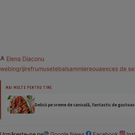
Elena Diaconu
web
ingrijire
frumusete
balsam
miere
oua
exces de s
MAI MULTE PENTRU TINE
Delicii pe vreme de caniculă, fantastic de gustoase
Urmărește-ne pe
Google News
Facebook
In