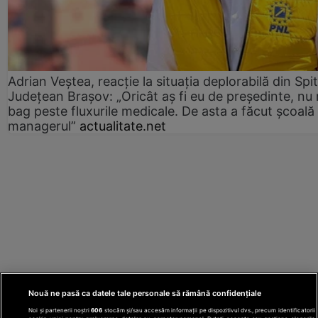
Adrian Veștea, reacție la situația deplorabilă din Spit
Județean Brașov: „Oricât aș fi eu de președinte, nu
bag peste fluxurile medicale. De asta a făcut școală
managerul”
actualitate.net
Nouă ne pasă ca datele tale personale să rămână confidențiale
Noi și partenerii noștri
606
stocăm și/sau accesăm informații pe dispozitivul dvs., precum identificatorii