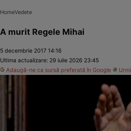
Home
Vedete
A murit Regele Mihai
5 decembrie 2017 14:16
Ultima actualizare:
29 iulie 2026 23:45
Adaugă-ne ca sursă preferată în Google
Urmă