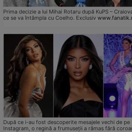
Prima decizie a lui Mihai Rotaru după KuPS – Craiova
ce se va întâmpla cu Coelho. Exclusiv
www.fanatik.
După ce i-au fost descoperite mesajele vechi de pe
Instagram, o regină a frumuseții a rămas fără coro