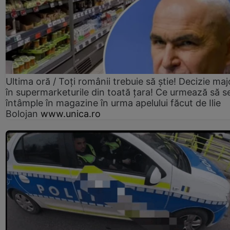
Ultima oră / Toți românii trebuie să știe! Decizie maj
în supermarketurile din toată țara! Ce urmează să s
întâmple în magazine în urma apelului făcut de Ilie
Bolojan
www.unica.ro