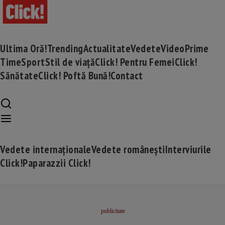
Ultima Oră!
Trending
Actualitate
Vedete
Video
Prime
Time
Sport
Stil de viață
Click! Pentru Femei
Click!
Sănătate
Click! Poftă Bună!
Contact
Vedete internaționale
Vedete românești
Interviurile
Click!
Paparazzii Click!