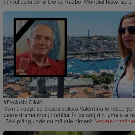
timpul celui de-al Doilea Război Mondial
historia.ro
#Exclusiv Click!
Cum a reușit să treacă solista Valentina Ionescu Șe
peste drama morții tatălui. În ce colț din lume s-a re
„Să-l plâng unde nu mă știe nimeni”
Vedete româneș