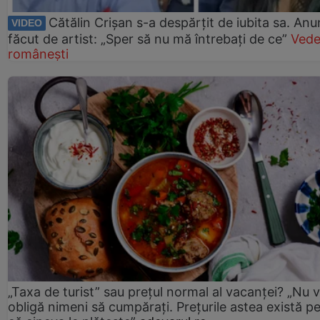
Cătălin Crișan s-a despărțit de iubita sa. Anu
VIDEO
făcut de artist: „Sper să nu mă întrebați de ce”
Vede
românești
„Taxa de turist” sau prețul normal al vacanței? „Nu 
obligă nimeni să cumpărați. Prețurile astea există p