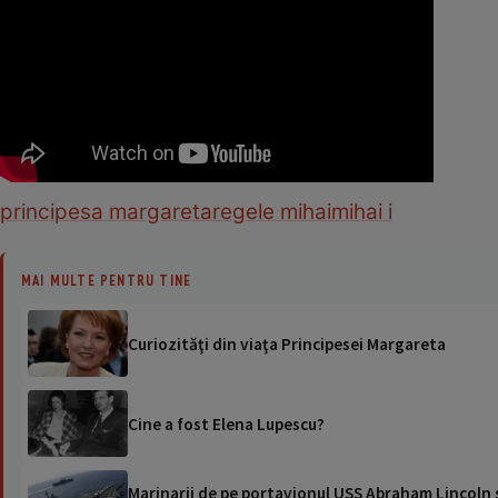
principesa margareta
regele mihai
mihai i
MAI MULTE PENTRU TINE
Curiozităţi din viaţa Principesei Margareta
Cine a fost Elena Lupescu?
Marinarii de pe portavionul USS Abraham Lincoln su