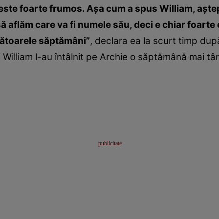
tul este foarte frumos. Aşa cum a spus William, aş
să aflăm care va fi numele său, deci e chiar foar
mătoarele săptămâni”
, declara ea la scurt timp dup
i William l-au întâlnit pe Archie o săptămână mai târ