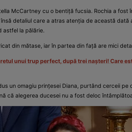
tella McCartney cu o bentiţă fucsia. Rochia a fost 
, însă detaliul care a atras atenţia de această dată
astfel la pălărie.
cat din mătase, iar în partea din faţă are mici detali
etul unui trup perfect, după trei naşteri! Care est
us un omagiu prinţesei Diana, purtând cerceii pe c
mnă că alegerea ducesei nu a fost deloc întâmplăto