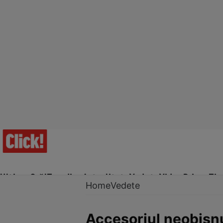
Ultima Oră!
Trending
Actualitate
Vedete
Video
Prime Ti
Home
Vedete
Accesoriul neobişnu