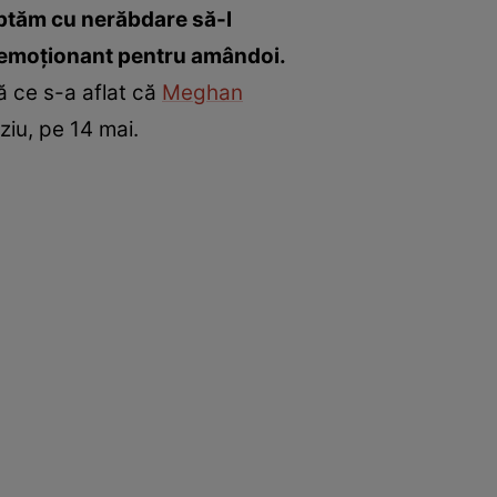
teptăm cu nerăbdare să-l
te emoţionant pentru amândoi.
ă ce s-a aflat că
Meghan
ziu, pe 14 mai.