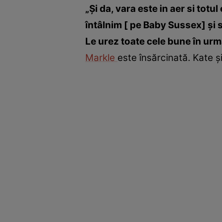
„Şi da, vara este in aer si to
întâlnim [ pe Baby Sussex] şi 
Le urez toate cele bune în ur
Markle
este însărcinată. Kate ş