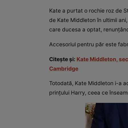
Kate a purtat o rochie roz de S
de Kate Middleton în ultimii ani
care ducesa a optat, renunţând 
Accesoriul pentru păr este fabri
Citeşte şi:
Kate Middleton, secr
Cambridge
Totodată, Kate Middleton i-a ad
prinţului Harry, ceea ce însea