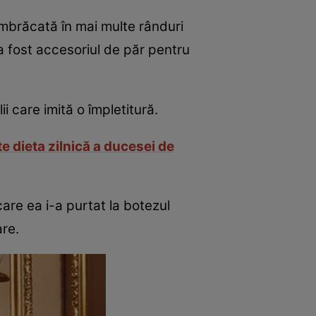
îmbrăcată în mai multe rânduri
 a fost accesoriul de păr pentru
i care imită o împletitură.
e dieta zilnică a ducesei de
are ea i-a purtat la botezul
are.