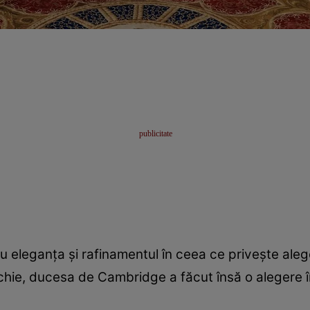
 eleganţa şi rafinamentul în ceea ce priveşte aleg
chie, ducesa de Cambridge a făcut însă o alegere î