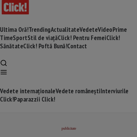
Ultima Oră!
Trending
Actualitate
Vedete
Video
Prime
Time
Sport
Stil de viață
Click! Pentru Femei
Click!
Sănătate
Click! Poftă Bună!
Contact
Vedete internaționale
Vedete românești
Interviurile
Click!
Paparazzii Click!