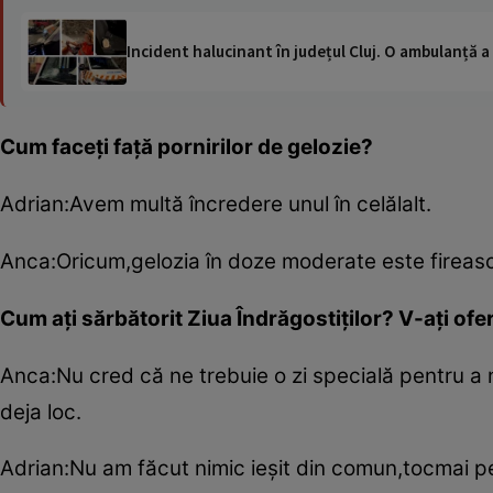
Incident halucinant în județul Cluj. O ambulanță 
Cum faceţi faţă pornirilor de gelozie?
Adrian:Avem multă încredere unul în celălalt.
Anca:Oricum,gelozia în doze moderate este fireasc
Cum aţi sărbătorit Ziua Îndrăgostiţilor? V-aţi of
Anca:Nu cred că ne trebuie o zi specială pentru a n
deja loc.
Adrian:Nu am făcut nimic ieşit din comun,tocmai pe