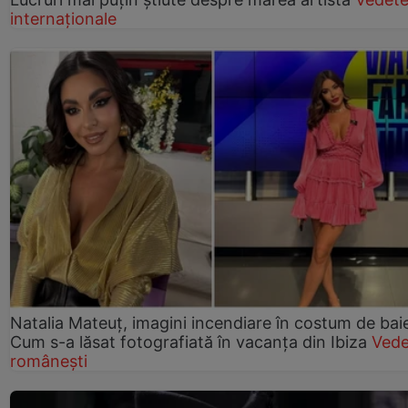
internaționale
Natalia Mateuț, imagini incendiare în costum de bai
Cum s-a lăsat fotografiată în vacanța din Ibiza
Vede
românești