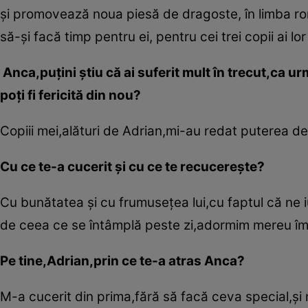
şi promovează noua piesă de dragoste, în limba ro
să-şi facă timp pentru ei, pentru cei trei copii ai lo
Anca,puţini ştiu că ai suferit mult în trecut,ca ur
poţi fi fericită din nou?
Copiii mei,alături de Adrian,mi-au redat puterea d
Cu ce te-a cucerit şi cu ce te recucereşte?
Cu bunătatea şi cu frumuseţea lui,cu faptul că ne iu
de ceea ce se întâmplă peste zi,adormim mereu îmb
Pe tine,Adrian,prin ce te-a atras Anca?
M-a cucerit din prima,fără să facă ceva special,şi m