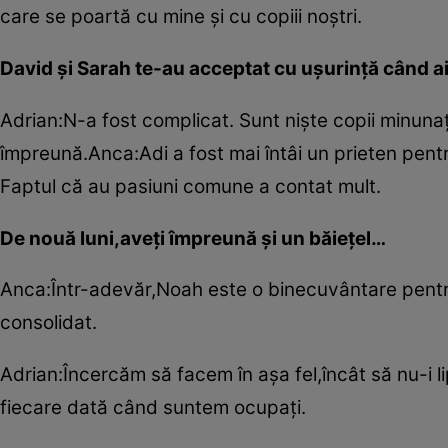
care se poartă cu mine şi cu copiii noştri.
David şi Sarah te-au acceptat cu uşurinţă când ai
Adrian:N-a fost complicat. Sunt nişte copii minuna
împreună.Anca:Adi a fost mai întâi un prieten pentru
Faptul că au pasiuni comune a contat mult.
De nouă luni,aveţi împreună şi un băieţel…
Anca:Într-adevăr,Noah este o binecuvântare pentru 
consolidat.
Adrian:Încercăm să facem în aşa fel,încât să nu-i li
fiecare dată când suntem ocupaţi.