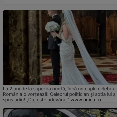
La 2 ani de la superba nuntă, încă un cuplu celebru 
România divorțează! Celebrul politician și soția lui ș
spus adio! „Da, este adevărat”
www.unica.ro