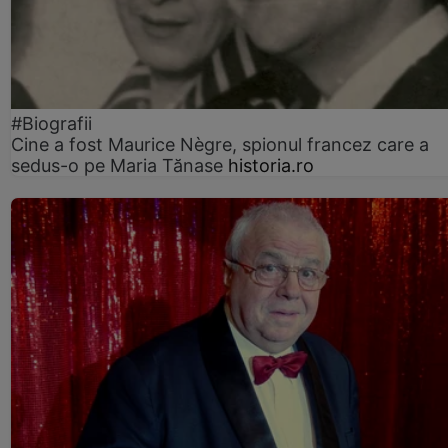
#Biografii
Cine a fost Maurice Nègre, spionul francez care a
sedus-o pe Maria Tănase
historia.ro