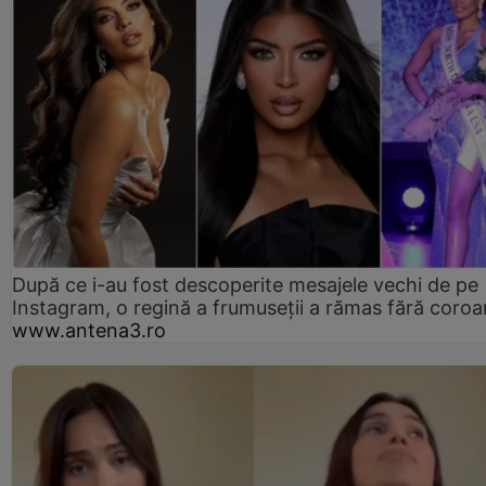
După ce i-au fost descoperite mesajele vechi de pe
Instagram, o regină a frumuseții a rămas fără coro
www.antena3.ro