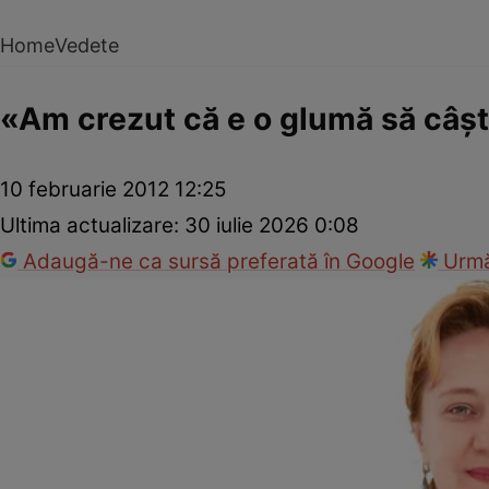
Home
Vedete
«Am crezut că e o glumă să câşt
10 februarie 2012 12:25
Ultima actualizare:
30 iulie 2026 0:08
Adaugă-ne ca sursă preferată în Google
Urmă