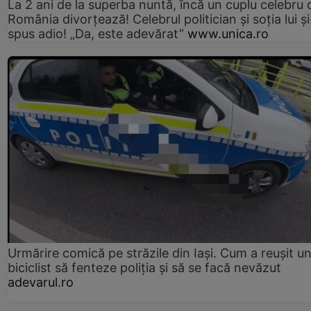
La 2 ani de la superba nuntă, încă un cuplu celebru 
România divorțează! Celebrul politician și soția lui ș
spus adio! „Da, este adevărat”
www.unica.ro
Urmărire comică pe străzile din Iași. Cum a reușit u
biciclist să fenteze poliția și să se facă nevăzut
adevarul.ro