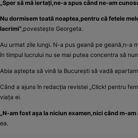
„Sper să mă iertaţi,ne-a spus când ne-am cunos
Nu dormisem toată noaptea,pentru că fetele mele
lacrimi“
,povesteşte Georgeta.
Au urmat zile lungi. N-a pus geană pe geană,n-a ma
în timpul lucrului nu se mai putea concentra să num
Abia aştepta să vină la Bucureşti să vadă apartam
Când a ajuns în redacţia revistei „Click! pentru fem
viaţa ei.
„N-am fost aşa la niciun examen,nici când m-am
ea.