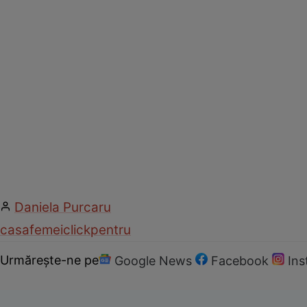
Daniela Purcaru
casa
femei
click
pentru
Urmărește-ne pe
Google News
Facebook
In