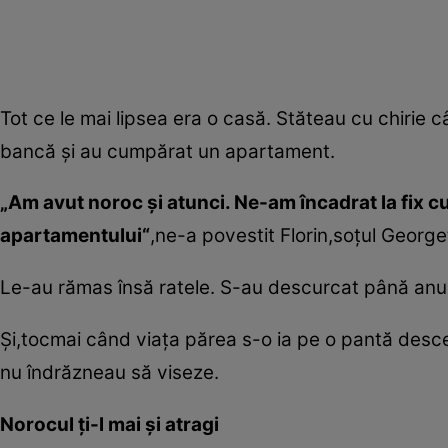
Tot ce le mai lipsea era o casă. Stăteau cu chirie 
bancă şi au cumpărat un apartament.
„Am avut noroc şi atunci. Ne-am încadrat la fix cu 
apartamentului“
,ne-a povestit Florin,soţul George
Le-au rămas însă ratele. ­S-au descurcat până anu
Şi,tocmai când viaţa părea s-o ia pe o pantă desce
nu îndrăzneau să viseze.
Norocul ţi-l mai şi atragi