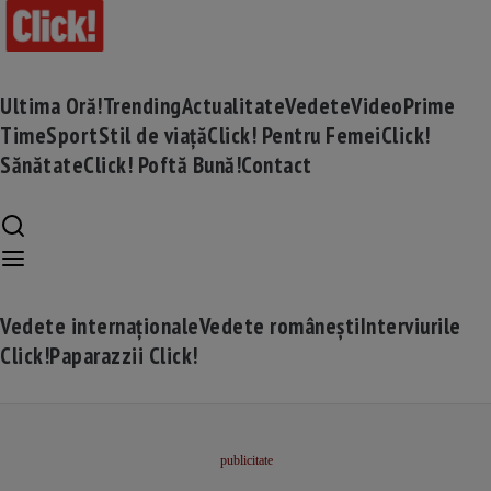
Ultima Oră!
Trending
Actualitate
Vedete
Video
Prime
Time
Sport
Stil de viață
Click! Pentru Femei
Click!
Sănătate
Click! Poftă Bună!
Contact
Vedete internaționale
Vedete românești
Interviurile
Click!
Paparazzii Click!