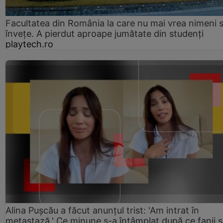
Facultatea din România la care nu mai vrea nimeni 
înveţe. A pierdut aproape jumătate din studenţi
playtech.ro
Alina Pușcău a făcut anunțul trist: 'Am intrat în
metastază.' Ce minune s-a întâmplat după ce fanii 