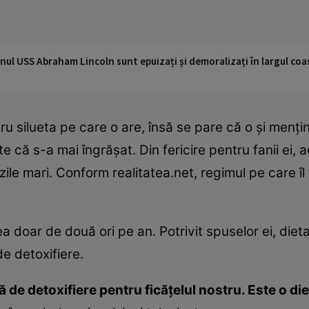
nul USS Abraham Lincoln sunt epuizați și demoralizați în largul coas
 silueta pe care o are, însă se pare că o şi menţin
te că s-a mai îngrăşat. Din fericire pentru fanii ei,
ile mari. Conform realitatea.net, regimul pe care îl
 doar de două ori pe an. Potrivit spuselor ei, diet
de detoxifiere.
ă de detoxifiere pentru ficăţelul nostru. Este o di