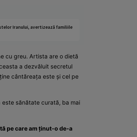
telor Iranului, avertizează familiile
e cu greu. Artista are o dietă
 aceasta a dezvăluit secretul
 ţine cântăreaţa este şi cel pe
a este sănătate curată, ba mai
etă pe care am ţinut-o de-a