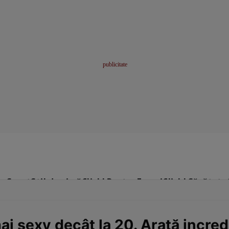
me
Sport
Stil de viață
Click! Pentru Femei
Click! Sănătate
i sexy decât la 20. Arată incred