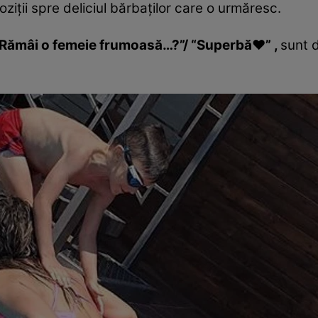
ziţii spre deliciul bărbaţilor care o urmăresc.
 “Rămâi o femeie frumoasă…?”/ “Superbă❤️” ,
sunt 