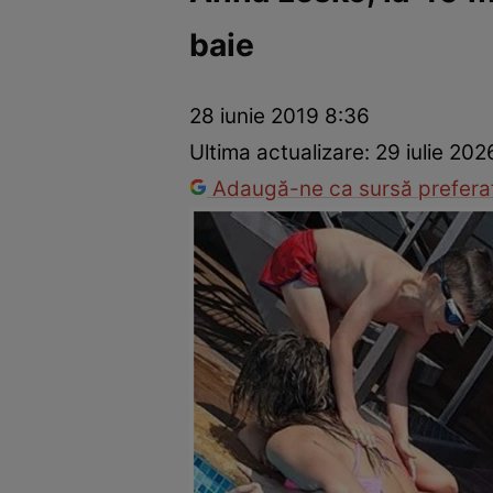
baie
Vedete internaționale
Vedete românești
Interviurile Cli
28 iunie 2019 8:36
Ultima actualizare:
29 iulie 20
Adaugă-ne ca sursă preferat