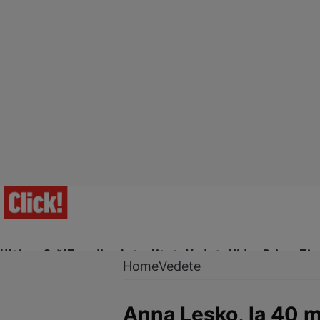
Ultima Oră!
Trending
Actualitate
Vedete
Video
Prime Ti
Home
Vedete
Anna Lesko, la 40 ma