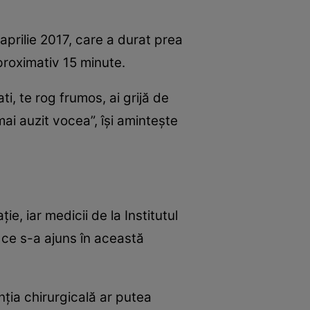
aprilie 2017, care a durat prea
aproximativ 15 minute.
i, te rog frumos, ai grijă de
mai auzit vocea”, îşi aminteşte
ie, iar medicii de la Institutul
 ce s-a ajuns în această
nţia chirurgicală ar putea