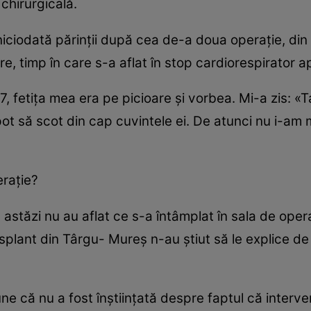
 chirurgicală.
niciodată părinţii după cea de-a doua operaţie, din 
re, timp în care s-a aflat în stop cardiorespirator 
 fetiţa mea era pe picioare şi vorbea. Mi-a zis: «Tat
pot să scot din cap cuvintele ei. De atunci nu i-am 
eraţie?
ă astăzi nu au aflat ce s-a întâmplat în sala de operaţ
splant din Târgu- Mureş n-au ştiut să le explice de
ne că nu a fost înştiinţată despre faptul că interve