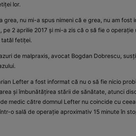
iţei lor.
na grea, nu mi-a spus nimeni că e grea, nu am fost
pe 2 aprilie 2017 şi mi-a zis că o să fie o operaţie 
tatăl fetiţei.
cazuri de malpraxis, avocat Bogdan Dobrescu, susţine
azului.
ian Lefter a fost informat că nu o să fie nicio prob
rarea şi îmbunătăţirea stării de sănătate, atunci d
 de medic către domnul Lefter nu coincide cu ceea 
 într-o sală de operaţie aproximativ 15 minute în sto