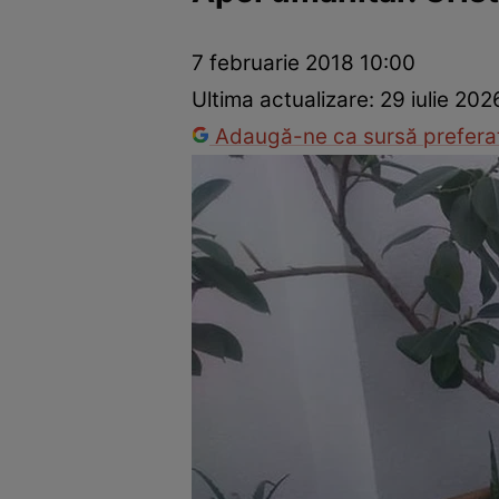
Vedete internaționale
Vedete românești
Interviurile Cli
7 februarie 2018 10:00
Ultima actualizare:
29 iulie 20
Adaugă-ne ca sursă preferat