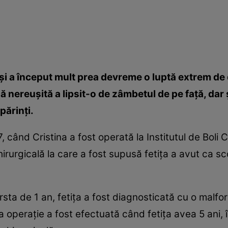
 şi a început mult prea devreme o luptă extrem de 
lă nereuşită a lipsit-o de zâmbetul de pe faţă, dar 
părinţi.
7, când Cristina a fost operată la Institutul de Boli
irurgicală la care a fost supusă fetiţa a avut ca s
ârsta de 1 an, fetiţa a fost diagnosticată cu o malfo
ma operaţie a fost efectuată când fetiţa avea 5 ani,