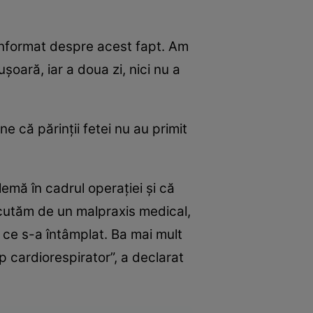
 informat despre acest fapt. Am
uşoară, iar a doua zi, nici nu a
 că părinţii fetei nu au primit
lemă în cadrul operaţiei şi că
iscutăm de un malpraxis medical,
ce s-a întâmplat. Ba mai mult
p cardiorespirator”, a declarat