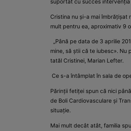
suportat cu succes intervenţia
Cristina nu şi-a mai îmbrăţişat 
mult pentru ea, aproximativ 9 o
„Până pe data de 3 aprilie 2017,
mine, să ştii că te iubesc». Nu 
tatăl Cristinei, Marian Lefter.
Ce s-a întâmplat în sala de op
Părinţii fetiţei spun că nici pân
de Boli Cardiovasculare şi Tran
situaţie.
Mai mult decât atât, familia spu