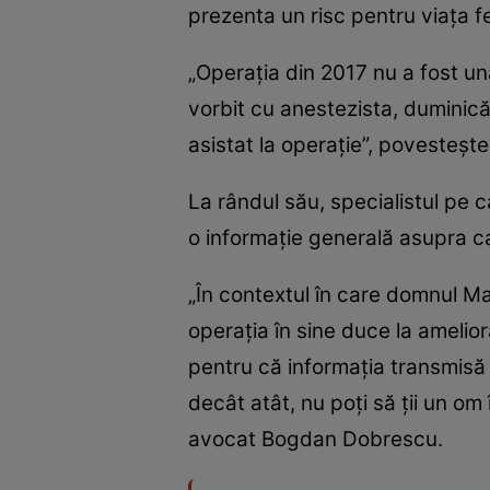
prezenta un risc pentru viaţa fet
„Operaţia din 2017 nu a fost u
vorbit cu anestezista, duminică, 
asistat la operaţie”, povesteşte 
La rândul său, specialistul pe 
o informaţie generală asupra c
„În contextul în care domnul Mar
operaţia în sine duce la amelio
pentru că informaţia transmisă
decât atât, nu poţi să ţii un om
avocat Bogdan Dobrescu.