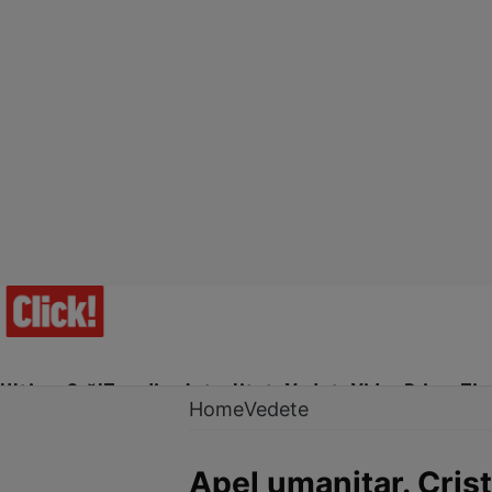
Ultima Oră!
Trending
Actualitate
Vedete
Video
Prime Ti
Home
Vedete
Apel umanitar. Crist