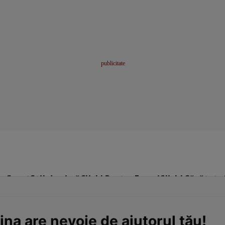
me
Sport
Stil de viață
Click! Pentru Femei
Click! Sănătate
ina are nevoie de ajutorul tău!