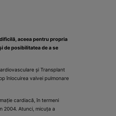
dificilă, aceea pentru propria
şi de posibilitatea de a se
 Cardiovasculare şi Transplant
cop înlocuirea valvei pulmonare
rmaţie cardiacă, în termeni
 în 2004. Atunci, micuţa a