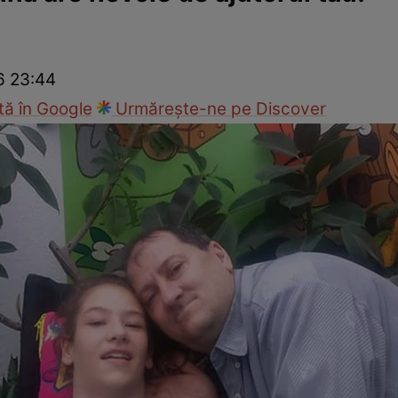
ck!
Paparazzii Click!
26 23:44
ă în Google
Urmărește-ne pe Discover