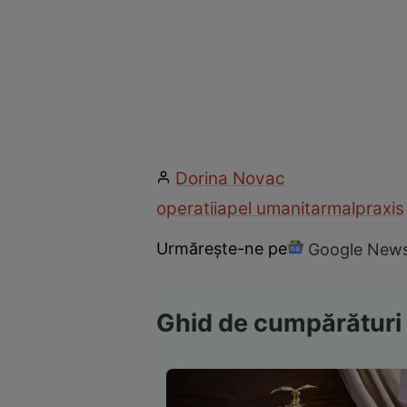
Dorina Novac
operatii
apel umanitar
malpraxis
Urmărește-ne pe
Google New
Ghid de cumpărături