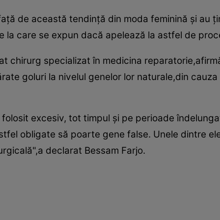
 faţă de această tendinţă din moda feminină şi au ţi
lele la care se expun dacă apelează la astfel de pro
 chirurg specializat în medicina reparatorie,afirmă
te goluri la nivelul genelor lor naturale,din cauza 
olosit excesiv, tot timpul şi pe perioade îndelungat
 astfel obligate să poarte gene false. Unele dintre 
urgicală",a declarat Bessam Farjo.