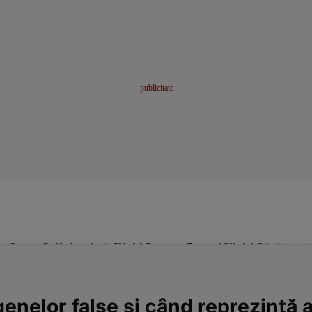
me
Sport
Stil de viață
Click! Pentru Femei
Click! Sănătate
genelor false şi când reprezintă 