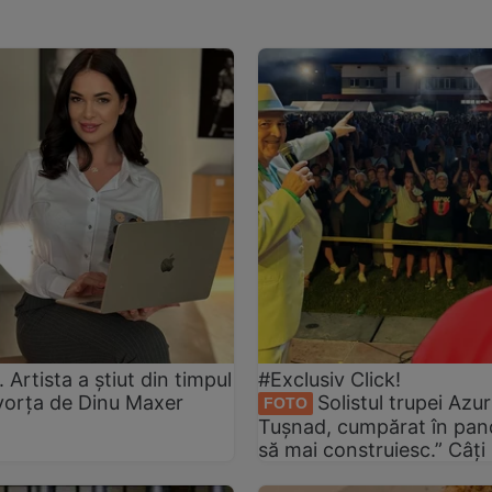
rtista a știut din timpul
#Exclusiv Click!
ivorța de Dinu Maxer
Solistul trupei Azur
FOTO
Tușnad, cumpărat în pan
să mai construiesc.” Câți