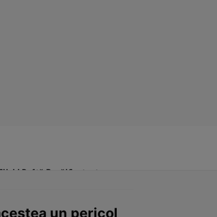
Click! Poftă Bună!
Contact
acestea un pericol