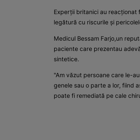
Experţii britanici au reacţionat
legătură cu riscurile şi perico
Medicul Bessam Farjo,un reputat
paciente care prezentau adevăra
sintetice.
"Am văzut persoane care le-au f
genele sau o parte a lor, fiind
poate fi remediată pe cale chir