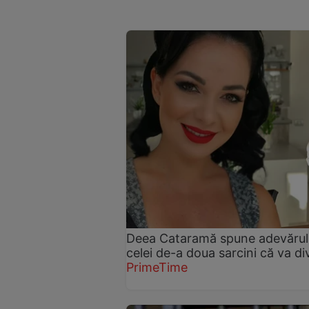
Deea Cataramă spune adevărul. A
celei de-a doua sarcini că va d
PrimeTime