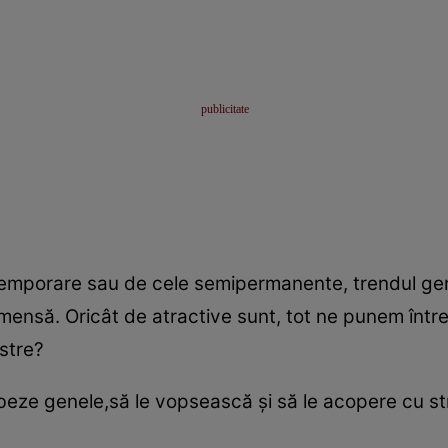
temporare sau de cele semipermanente, trendul gen
mensă. Oricât de atractive sunt, tot ne punem între
astre?
rbeze genele,să le vopsească şi să le acopere cu str