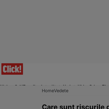
Ultima Oră!
Trending
Actualitate
Vedete
Video
Prime Ti
Home
Vedete
Care sunt riscurile 