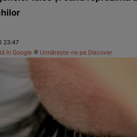
hilor
ck!
Paparazzii Click!
6 23:47
ă în Google
Urmărește-ne pe Discover