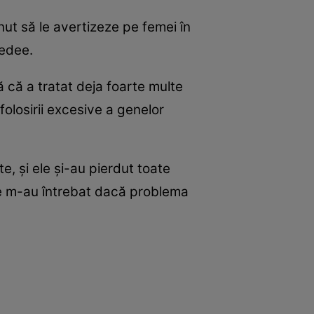
nut să le avertizeze pe femei în
cedee.
 că a tratat deja foarte multe
folosirii excesive a genelor
e, şi ele şi-au pierdut toate
ele m-au întrebat dacă problema