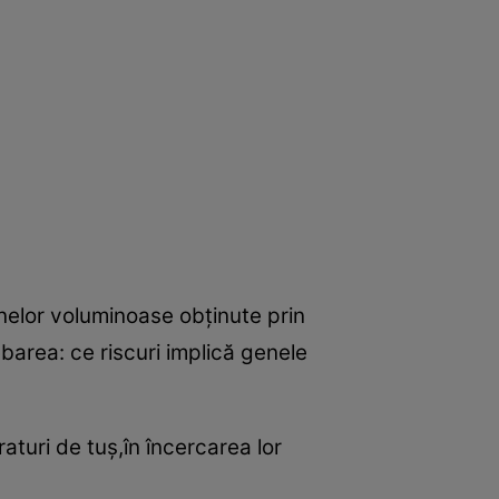
elor voluminoase obţinute prin
barea: ce riscuri implică genele
aturi de tuş,în încercarea lor