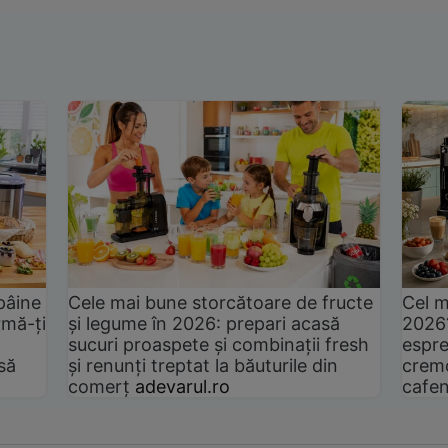
pâine
Cele mai bune storcătoare de fructe
Cel m
rmă-ți
și legume în 2026: prepari acasă
2026
sucuri proaspete și combinații fresh
espre
să
și renunți treptat la băuturile din
cremo
comerț
adevarul.ro
cafen