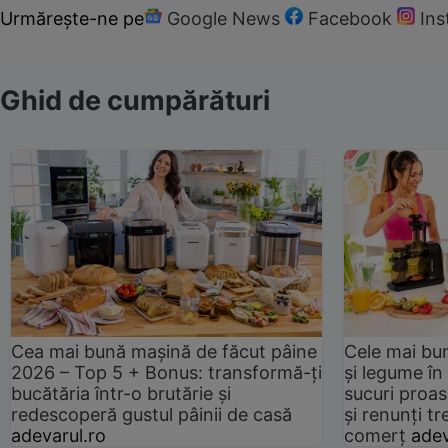
Urmărește-ne pe
Google News
Facebook
In
Ghid de cumpărături
Cea mai bună mașină de făcut pâine
Cele mai bu
2026 – Top 5 + Bonus: transformă-ți
și legume în
bucătăria într-o brutărie și
sucuri proas
redescoperă gustul pâinii de casă
și renunți tr
adevarul.ro
comerț
adev