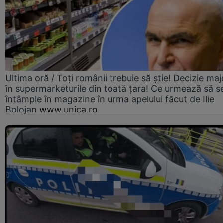
Ultima oră / Toți românii trebuie să știe! Decizie maj
în supermarketurile din toată țara! Ce urmează să s
întâmple în magazine în urma apelului făcut de Ilie
Bolojan
www.unica.ro