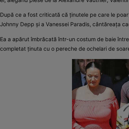
ei, alegând piese de la Alexandre Vauthier, Valenti
După ce a fost criticată că ţinutele pe care le poar
Johnny Depp şi a Vanessei Paradis, cântăreaţa cana
Ea a apărut îmbrăcată într-un costum de baie între
completat ţinuta cu o pereche de ochelari de soare 