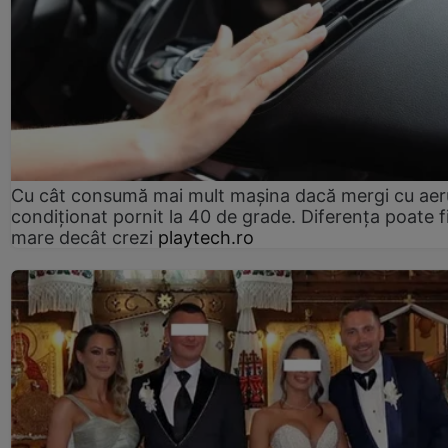
Cu cât consumă mai mult mașina dacă mergi cu aer
condiționat pornit la 40 de grade. Diferența poate f
mare decât crezi
playtech.ro