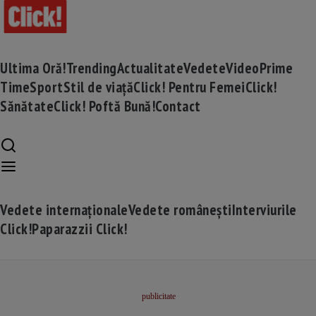
Ultima Oră!
Trending
Actualitate
Vedete
Video
Prime
Time
Sport
Stil de viață
Click! Pentru Femei
Click!
Sănătate
Click! Poftă Bună!
Contact
Vedete internaționale
Vedete românești
Interviurile
Click!
Paparazzii Click!