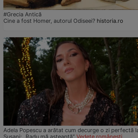
#Grecia Antică
Cine a fost Homer, autorul Odiseei?
historia.ro
Adela Popescu a arătat cum decurge o zi perfectă l
Șușani: „Radu mă așteaptă”
Vedete românești