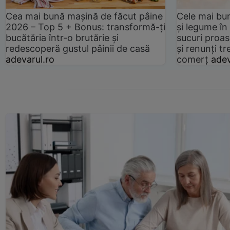
Cea mai bună mașină de făcut pâine
Cele mai bu
2026 – Top 5 + Bonus: transformă-ți
și legume în
bucătăria într-o brutărie și
sucuri proas
redescoperă gustul pâinii de casă
și renunți tr
adevarul.ro
comerț
adev