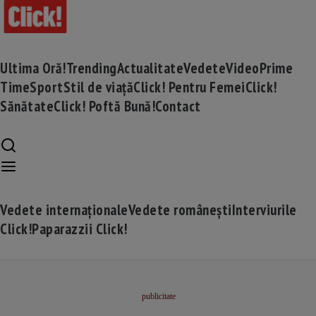
Ultima Oră!
Trending
Actualitate
Vedete
Video
Prime
Time
Sport
Stil de viață
Click! Pentru Femei
Click!
Sănătate
Click! Poftă Bună!
Contact
Vedete internaționale
Vedete românești
Interviurile
Click!
Paparazzii Click!