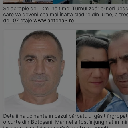
Se apropie de 1 km înălțime: Turnul zgârie-nori Jed
care va deveni cea mai înaltă clădire din lume, a tre
de 107 etaje
www.antena3.ro
Detalii halucinante în cazul bărbatului găsit îngropat
o curte din Botoșani! Marinel a fost înjunghiat în ini
iar concubina lui se numără printre suspecți