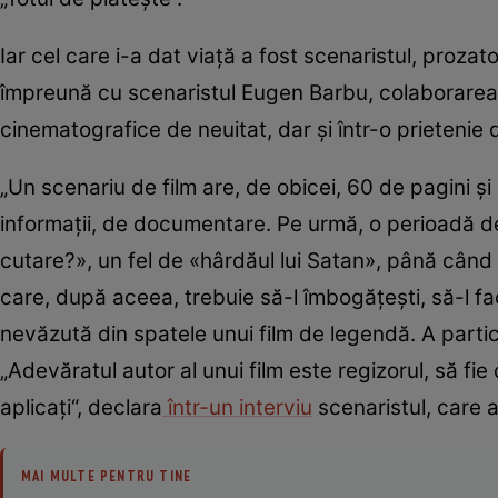
Iar cel care i-a dat viaţă a fost scenaristul, proza
împreună cu scenaristul Eugen Barbu, colaborarea c
cinematografice de neuitat, dar şi într-o prietenie 
„Un scenariu de film are, de obicei, 60 de pagini şi
informaţii, de documentare. Pe urmă, o perioadă de 
cutare?», un fel de «hârdăul lui Satan», până când
care, după aceea, trebuie să-l îmbogăţeşti, să-l fa
nevăzută din spatele unui film de legendă. A particip
„Adevăratul autor al unui film este regizorul, să fie
aplicaţi“, declara
într-un interviu
scenaristul, care a
MAI MULTE PENTRU TINE