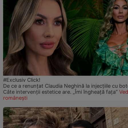
#Exclusiv Click!
De ce a renunțat Claudia Neghină la injecțiile cu bot
Câte intervenții estetice are. „Îmi îngheață fața”
Ved
românești