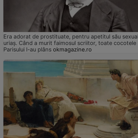
Era adorat de prostituate, pentru apetitul său sexua
uriaș. Când a murit faimosul scriitor, toate cocotele
Parisului l-au plâns
okmagazine.ro