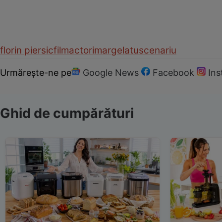
florin piersic
film
actori
margelatu
scenariu
Urmărește-ne pe
Google News
Facebook
In
Ghid de cumpărături