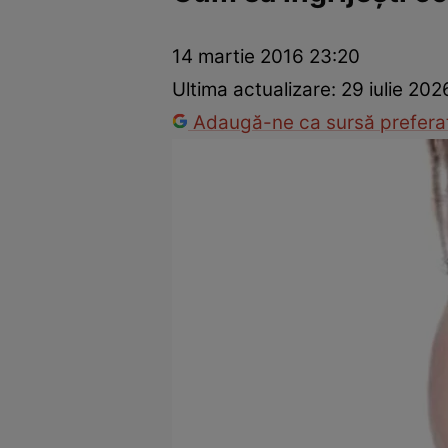
Vedete internaționale
Vedete românești
Interviurile Cli
14 martie 2016 23:20
Ultima actualizare:
29 iulie 202
Adaugă-ne ca sursă preferat