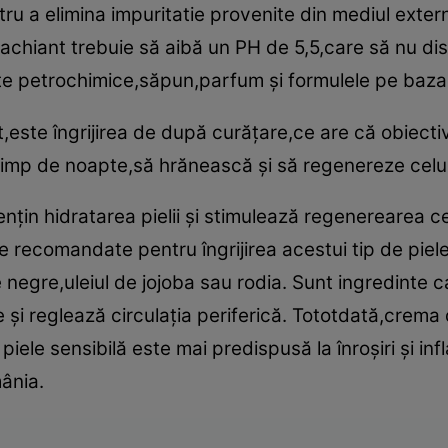
tru a elimina impuritatie provenite din mediul exter
iant trebuie să aibă un PH de 5,5,care să nu distrug
nte petrochimice,săpun,parfum şi formulele pe baza
t,este îngrijirea de după curăţare,ce are că obiecti
e timp de noapte,să hrănească şi să regenereze celule
nţin hidratarea pielii şi stimulează regenerearea ce
te recomandate pentru îngrijirea acestui tip de pie
negre,uleiul de jojoba sau rodia. Sunt ingredinte c
 şi reglează circulaţia periferică. Tototdată,crema 
iele sensibilă este mai predispusă la înroşiri şi in
mânia.