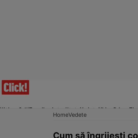
Ultima Oră!
Trending
Actualitate
Vedete
Video
Prime Ti
Home
Vedete
Cum să îngrijeşti co