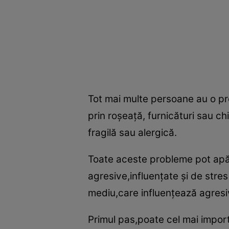
Tot mai multe persoane au o pro
prin roşeaţă, furnicături sau ch
fragilă sau alergică.
Toate aceste probleme pot apă
agresive,influenţate şi de stre
mediu,care influenţează agresiv
Primul pas,poate cel mai import