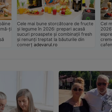
pâine
Cele mai bune storcătoare de fructe
Cel m
rmă-ți
și legume în 2026: prepari acasă
2026
sucuri proaspete și combinații fresh
espre
să
și renunți treptat la băuturile din
cremo
comerț
adevarul.ro
cafen