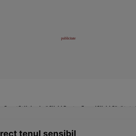
me
Sport
Stil de viață
Click! Pentru Femei
Click! Sănătate
rect tenul sensibil