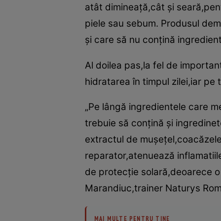
atât dimineaţă,cât şi seară,pen
piele sau sebum. Produsul demach
şi care să nu conţină ingredie
Al doilea pas,la fel de importan
hidratarea în timpul zilei,iar p
„Pe lângă ingredientele care me
trebuie să conţină şi ingredine
extractul de muşeţel,coacăzele 
reparator,atenuează inflamatiile
de protecţie solară,deoarece o p
Marandiuc,trainer Naturys Ro
MAI MULTE PENTRU TINE