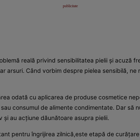
blemă reală privind sensibilitatea pielii şi acuză 
iar arsuri. Când vorbim despre pielea sensibilă, ne r
rea odată cu aplicarea de produse cosmetice nepo
s sau consumul de alimente condimentate. Dar să nu
 şi au acţiune dăunătoare asupra pielii.
ant pentru îngrijirea zilnică,este etapă de curăţare