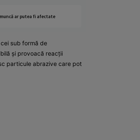
 muncă ar putea fi afectate
s cei sub formă de
ilă şi provoacă reacţii
esc particule abrazive care pot