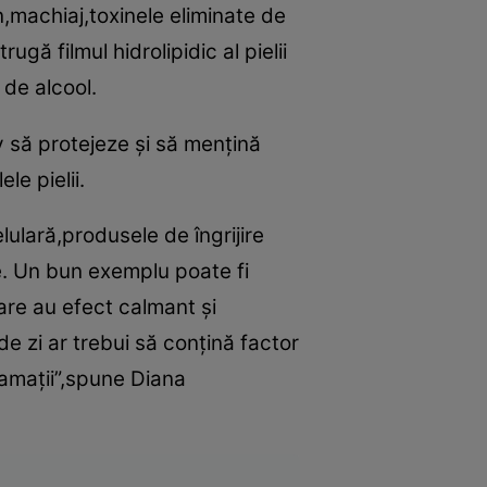
n,machiaj,toxinele eliminate de
ă filmul hidrolipidic al pielii
 de alcool.
v să protejeze şi să menţină
le pielii.
lulară,produsele de îngrijire
le. Un bun exemplu poate fi
are au efect calmant şi
de zi ar trebui să conţină factor
flamaţii”,spune Diana