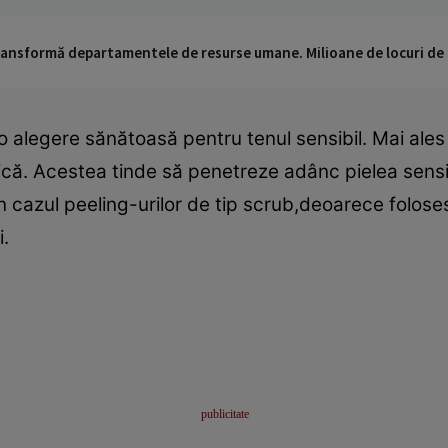
 transformă departamentele de resurse umane. Milioane de locuri de
t o alegere sănătoasă pentru tenul sensibil. Mai ale
că. Acestea tinde să penetreze adânc pielea sensib
 în cazul peeling-urilor de tip scrub,deoarece folos
i.