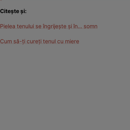
Citeşte şi:
Pielea tenului se îngrijeşte şi în... somn
Cum să-ţi cureţi tenul cu miere