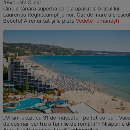
#Exclusiv Click!
Cine e tânăra superbă care a apărut la brațul lui
Laurențiu Reghecampf junior. Cât de mare a crescu
Bebeto! A renunțat și la plete
Vedete românești
„M-am trezit cu 31 de mușcături pe tot corpul”. Vac
de coșmar pentru o familie de români în Nisipurile d
Aur: „Fugiți de acest hotel!”
adevarul.ro