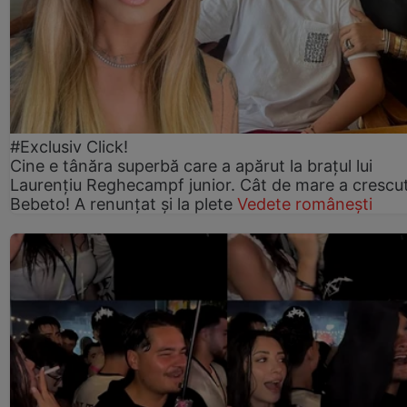
#Exclusiv Click!
Cine e tânăra superbă care a apărut la brațul lui
Laurențiu Reghecampf junior. Cât de mare a crescu
Bebeto! A renunțat și la plete
Vedete românești