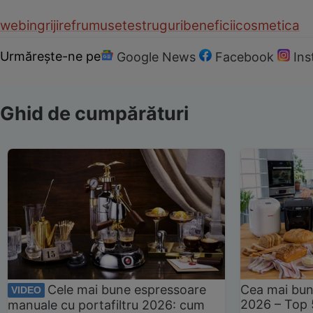
web
ingrijire
frumusete
struguri
beneficii
cosmetica
Urmărește-ne pe
Google News
Facebook
In
Ghid de cumpărături
Cele mai bune espressoare
Cea mai bun
VIDEO
2026 – Top 
manuale cu portafiltru 2026: cum