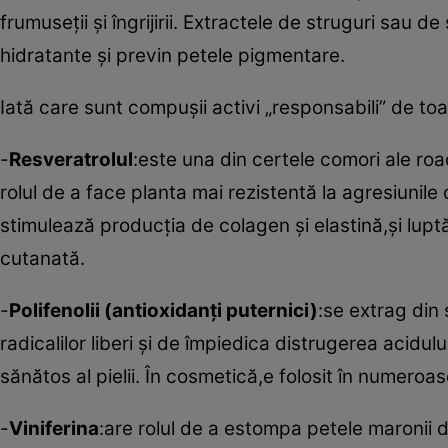
frumuseţii şi îngrijirii. Extractele de struguri sau 
hidratante şi previn petele pigmentare.
Iată care sunt compuşii activi „responsabili” de to
-
Resveratrolul
:este una din certele comori ale roa
rolul de a face planta mai rezistentă la agresiunil
stimulează producţia de colagen şi elastină,şi lup
cutanată.
-
Polifenolii (antioxidanţi puternici)
:se extrag din
radicalilor liberi şi de împiedica distrugerea acidu
sănătos al pielii. În cosmetică,e folosit în numeroa
-
Viniferina
:are rolul de a estompa petele maronii 