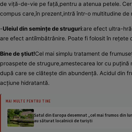
de viţă-de-vie pe faţă,pentru a atenua petele. Cer
compus care,în prezent,intră într-o multitudine de r
-
Uleiul din seminţe de struguri
:are efect ultra-hr
are efect antiîmbătrânire. Poate fi folosit în reţete 
Bine de ştiut!
Cel mai simplu tratament de frumuseţ
proaspete de strugure,amestecarea lor cu puţină mie
după care se clăteşte din abundenţă. Acidul din fru
acţiune hidratantă.
MAI MULTE PENTRU TINE
Satul din Europa desemnat „cel mai frumos din lum
au săturat localnicii de turiști