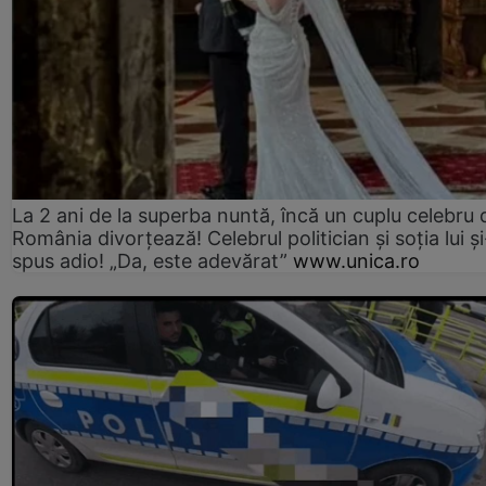
La 2 ani de la superba nuntă, încă un cuplu celebru 
România divorțează! Celebrul politician și soția lui ș
spus adio! „Da, este adevărat”
www.unica.ro