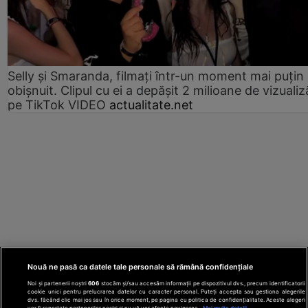
Selly și Smaranda, filmați într-un moment mai puțin
obișnuit. Clipul cu ei a depășit 2 milioane de vizualiz
pe TikTok VIDEO
actualitate.net
Nouă ne pasă ca datele tale personale să rămână confidențiale
Noi și partenerii noștri
606
stocăm și/sau accesăm informații pe dispozitivul dvs., precum identificatorii
cookie unici pentru prelucrarea datelor cu caracter personal. Puteți accepta sau gestiona alegerile
dvs. făcând clic mai jos sau în orice moment, pe pagina cu politica de confidențialitate. Aceste alegeri
vor fi raportate partenerilor noștri și nu vă vor afecta navigarea.
Mai multe detalii