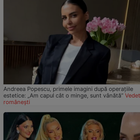
Andreea Popescu, primele imagini după operațiile
estetice: „Am capul cât o minge, sunt vânătă”
Vede
românești