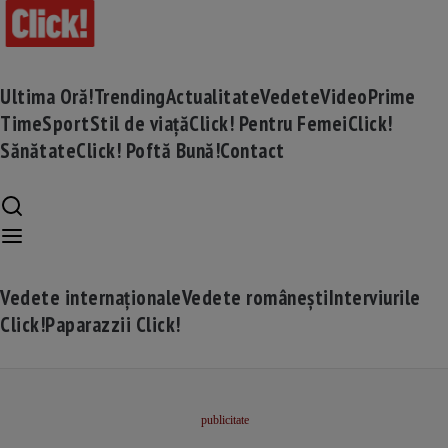
Ultima Oră!
Trending
Actualitate
Vedete
Video
Prime
Time
Sport
Stil de viață
Click! Pentru Femei
Click!
Sănătate
Click! Poftă Bună!
Contact
Vedete internaționale
Vedete românești
Interviurile
Click!
Paparazzii Click!