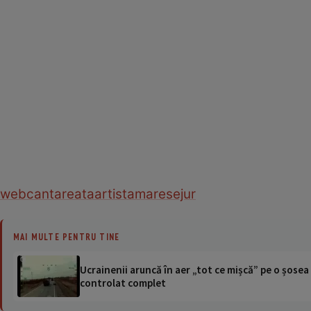
web
cantareata
artista
mare
sejur
MAI MULTE PENTRU TINE
Ucrainenii aruncă în aer „tot ce mișcă” pe o șose
controlat complet