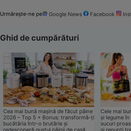
Urmărește-ne pe
Google News
Facebook
In
Ghid de cumpărături
Cea mai bună mașină de făcut pâine
Cele mai bu
2026 – Top 5 + Bonus: transformă-ți
și legume în
bucătăria într-o brutărie și
sucuri proas
redescoperă gustul pâinii de casă
și renunți tr