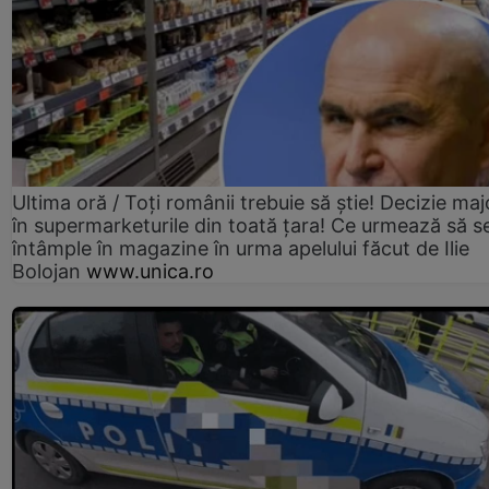
Ultima oră / Toți românii trebuie să știe! Decizie maj
în supermarketurile din toată țara! Ce urmează să s
întâmple în magazine în urma apelului făcut de Ilie
Bolojan
www.unica.ro