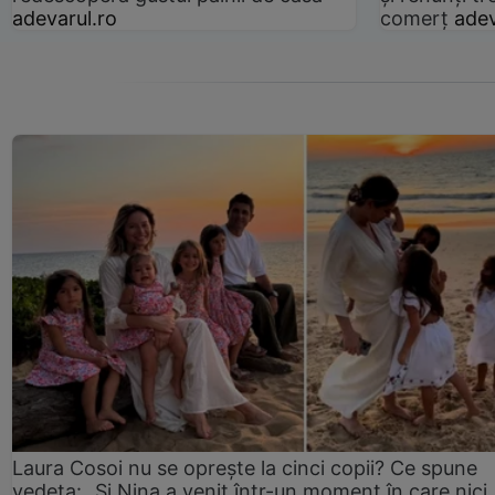
adevarul.ro
comerț
adev
Laura Cosoi nu se oprește la cinci copii? Ce spune
vedeta: „Și Nina a venit într-un moment în care nici