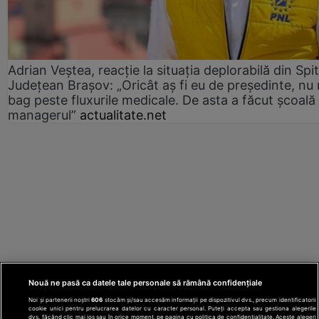
Adrian Veștea, reacție la situația deplorabilă din Spit
Județean Brașov: „Oricât aș fi eu de președinte, nu
bag peste fluxurile medicale. De asta a făcut școală
managerul”
actualitate.net
Nouă ne pasă ca datele tale personale să rămână confidențiale
Noi și partenerii noștri
606
stocăm și/sau accesăm informații pe dispozitivul dvs., precum identificatorii
cookie unici pentru prelucrarea datelor cu caracter personal. Puteți accepta sau gestiona alegerile
dvs. făcând clic mai jos sau în orice moment, pe pagina cu politica de confidențialitate. Aceste alegeri