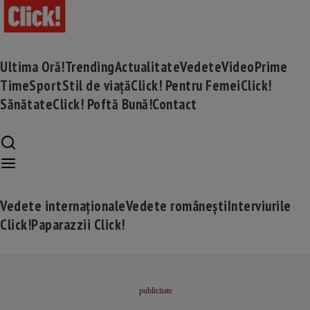
Ultima Oră!
Trending
Actualitate
Vedete
Video
Prime
Time
Sport
Stil de viață
Click! Pentru Femei
Click!
Sănătate
Click! Poftă Bună!
Contact
Vedete internaționale
Vedete românești
Interviurile
Click!
Paparazzii Click!