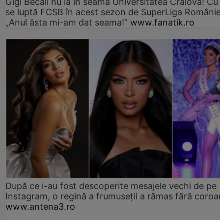
Gigi Becali nu ia în seamă Universitatea Craiova! Cu
se luptă FCSB în acest sezon de SuperLiga Românie
„Anul ăsta mi-am dat seama!”
www.fanatik.ro
După ce i-au fost descoperite mesajele vechi de pe
Instagram, o regină a frumuseții a rămas fără coro
www.antena3.ro