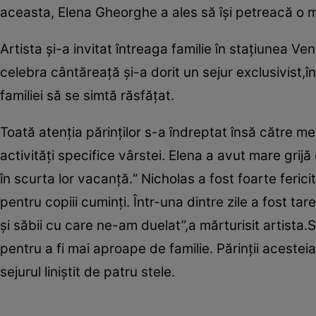
aceasta, Elena Gheorghe a ales să îşi petreacă o mi
Artista şi-a invitat întreaga familie în staţiunea V
celebra cântăreaţă şi-a dorit un sejur exclusivist,în
familiei să se simtă răsfăţat.
Toată atenţia părinţilor s-a îndreptat însă către me
activităţi specifice vârstei. Elena a avut mare grijă
în scurta lor vacanţă.“ Nicholas a fost foarte ferici
pentru copiii cuminţi. Într-una dintre zile a fost t
şi săbii cu care ne-am duelat”,a mărturisit artista.
pentru a fi mai aproape de familie. Părinţii acesteia
sejurul liniştit de patru stele.