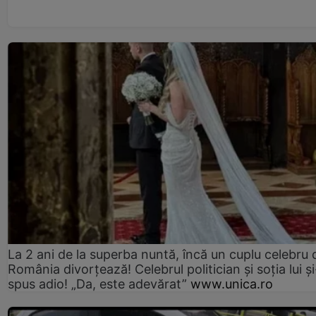
La 2 ani de la superba nuntă, încă un cuplu celebru 
România divorțează! Celebrul politician și soția lui ș
spus adio! „Da, este adevărat”
www.unica.ro