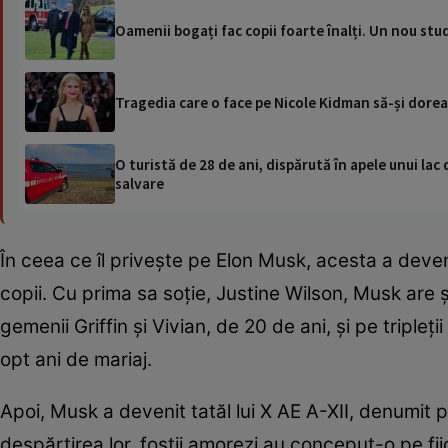
Oamenii bogați fac copii foarte înalți. Un nou st
Tragedia care o face pe Nicole Kidman să-și doreas
O turistă de 28 de ani, dispărută în apele unui lac 
salvare
În ceea ce îl privește pe Elon Musk, acesta a deveni
copii. Cu prima sa soție, Justine Wilson, Musk are ș
gemenii Griffin și Vivian, de 20 de ani, și pe tripleț
opt ani de mariaj.
Apoi, Musk a devenit tatăl lui X AE A-XII, denumit 
despărțirea lor, foștii amorezi au conceput-o pe fi