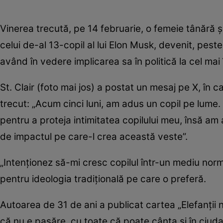
Vinerea trecută, pe 14 februarie, o femeie tânără
celui de-al 13-copil al lui Elon Musk, devenit, pes
având în vedere implicarea sa în politică la cel mai î
St. Clair (foto mai jos) a postat un mesaj pe X, în c
trecut: „Acum cinci luni, am adus un copil pe lume.
pentru a proteja intimitatea copilului meu, însă am
de impactul pe care-l crea această veste”.
„Intenționez să-mi cresc copilul într-un mediu norm
pentru ideologia tradițională pe care o preferă.
Autoarea de 31 de ani a publicat cartea „Elefanții 
că nu e pasăre, cu toate că poate cânta și în ciuda