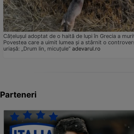
Cățelușul adoptat de o haită de lupi în Grecia a muri
Povestea care a uimit lumea și a stârnit o controver
uriașă: „Drum lin, micuțule”
adevarul.ro
Parteneri