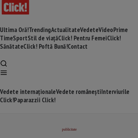
Ultima Oră!
Trending
Actualitate
Vedete
Video
Prime
Time
Sport
Stil de viață
Click! Pentru Femei
Click!
Sănătate
Click! Poftă Bună!
Contact
Vedete internaționale
Vedete românești
Interviurile
Click!
Paparazzii Click!